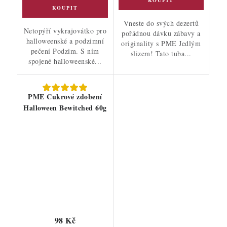
Vneste do svých dezertů
Netopýří vykrajovátko pro
pořádnou dávku zábavy a
halloweenské a podzimní
originality s PME Jedlým
pečení Podzim. S ním
slizem! Tato tuba...
spojené halloweenské...
PME Cukrové zdobení
Halloween Bewitched 60g
98 Kč