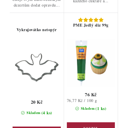
každého cukráře a...
dezertům dodat opravdu...
PME Jedlý sliz 99g
Vykrajovátko netopýr
76 Kč
Měrná
76,77 Kč / 100 g
20 Kč
cena:
(1 ks)
Skladem
(4 ks)
Skladem