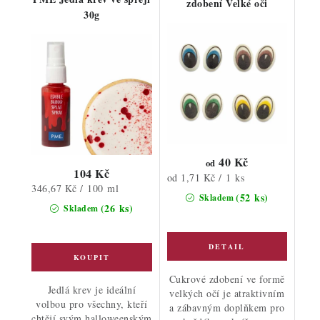
zdobení Velké oči
30g
40 Kč
od
104 Kč
Měrná
od 1,71 Kč / 1 ks
Měrná
346,67 Kč / 100 ml
cena:
(52 ks)
Skladem
cena:
(26 ks)
Skladem
Cukrové zdobení ve formě
Jedlá krev je ideální
velkých očí je atraktivním
volbou pro všechny, kteří
a zábavným doplňkem pro
chtějí svým halloweenským