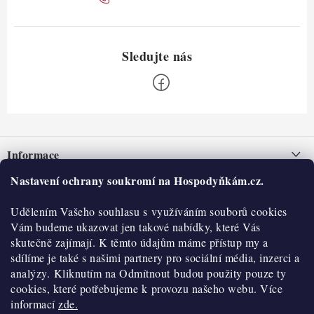
Z
á
Informace
p
a
Nastavení ochrany soukromí na Hospodyňkám.cz.
Nepřevzetí zásilky na dobírku
O nás
t
Obchodní podmínky
Udělením Vašeho souhlasu s využíváním souborů cookies
í
Historie
O nákupu
Vám budeme ukazovat jen takové nabídky, které Vás
Hodnocení obchodu
skutečně zajímají. K těmto údajům máme přístup my a
Kontakty
Reklamace a vratky
sdílíme je také s našimi partnery pro sociální média, inzerci a
Blog
analýzy. Kliknutím na Odmítnout budou použity pouze ty
cookies, které potřebujeme k provozu našeho webu. Více
Moje objednávka
Výdejní místa
informací
zde.