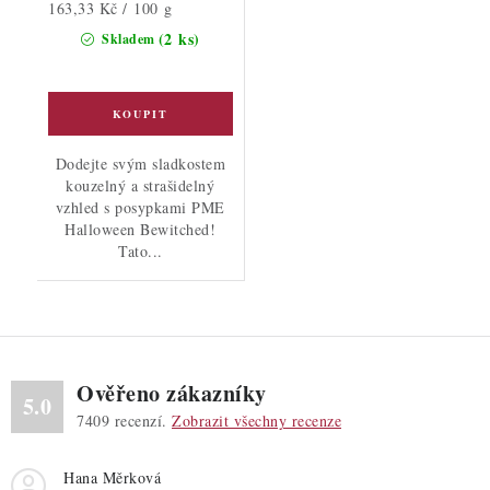
Měrná
163,33 Kč / 100 g
cena:
(2 ks)
Skladem
Dodejte svým sladkostem
kouzelný a strašidelný
vzhled s posypkami PME
Halloween Bewitched!
Tato...
Ověřeno zákazníky
5.0
7409
recenzí.
Zobrazit všechny recenze
Hana Měrková