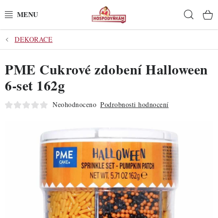
Přejít
Hleda
na
obsah
DEKORACE
POTŘEBY
PME Cukrové zdobení Halloween
POMŮCKY
6-set 162g
SUROVINY
Neohodnoceno
Podrobnosti hodnocení
DEKORACE
PRO OSLAVY
DO KUCHYNĚ
POCHUTINY