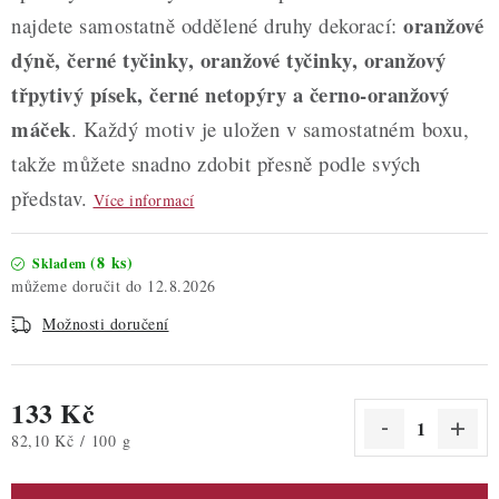
oranžové
najdete samostatně oddělené druhy dekorací:
dýně, černé tyčinky, oranžové tyčinky, oranžový
třpytivý písek, černé netopýry a černo-oranžový
máček
. Každý motiv je uložen v samostatném boxu,
takže můžete snadno zdobit přesně podle svých
představ.
Více informací
(8 ks)
Skladem
12.8.2026
Možnosti doručení
133 Kč
Měrná cena:
82,10 Kč / 100 g