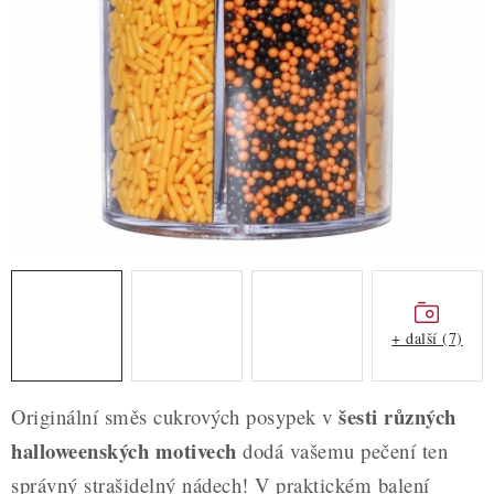
ZDRAVÉ PEČENÍ
DÁRKOVÉ POUKAZY
TÉMATICKÉ PRODUKTY
PROFI BALENÍ
NOVÉ ZBOŽÍ
ZNAČKY
+ další (7)
Nepřevzetí zásilky na dobírku
Obchodní podmínky
Hodnocení obchodu
Blog
Moje objednávka
šesti různých
Originální směs cukrových posypek v
Podmínky ochrany osobních údajů
halloweenských motivech
dodá vašemu pečení ten
správný strašidelný nádech! V praktickém balení