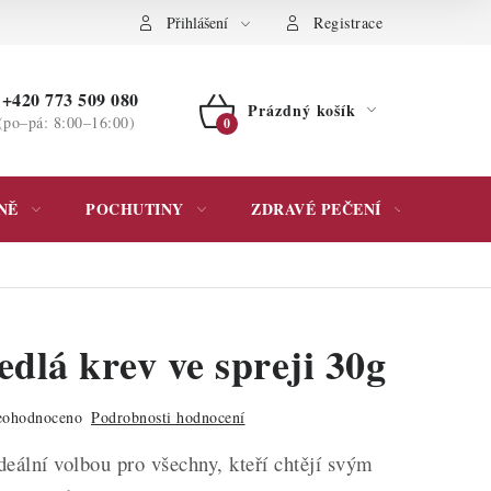
ochrany osobních údajů
Přihlášení
Registrace
+420 773 509 080
Prázdný košík
(po–pá: 8:00–16:00)
NÁKUPNÍ
KOŠÍK
NĚ
POCHUTINY
ZDRAVÉ PEČENÍ
DÁR
dlá krev ve spreji 30g
ohodnoceno
Podrobnosti hodnocení
ideální volbou pro všechny, kteří chtějí svým