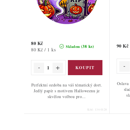
80 Kč
90 Kč
(38 ks)
Skladem
Měrná
80 Kč / 1 ks
cena:
Oslava
Perfektní ozdoba na váš tématický dort.
sla
Jedlý papír s motivem Halloweenu je
sl
skvělou volbou pro...
Kód:
134-0128