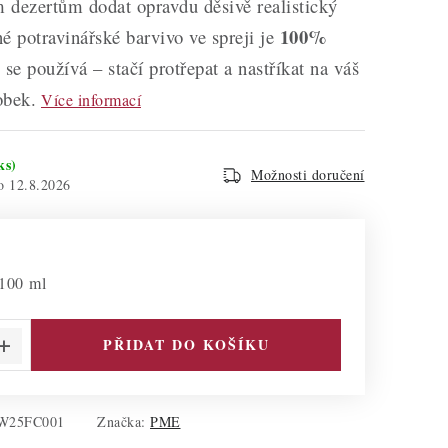
 dezertům dodat opravdu děsivě realistický
100%
é potravinářské barvivo ve spreji je
se používá – stačí protřepat a nastříkat na váš
obek.
Více informací
ks)
Možnosti doručení
12.8.2026
 100 ml
PŘIDAT DO KOŠÍKU
W25FC001
Značka:
PME