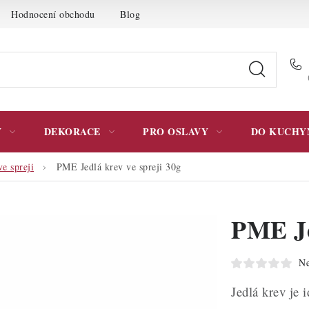
Hodnocení obchodu
Blog
Moje objednávka
Podmínky 
Y
DEKORACE
PRO OSLAVY
DO KUCHY
e spreji
PME Jedlá krev ve spreji 30g
PME Je
Ne
Jedlá krev je 