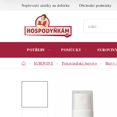
Přejít
Nepřevzetí zásilky na dobírku
Obchodní podmínky
na
obsah
POTŘEBY
POMŮCKY
SUROVIN
Domů
SUROVINY
Potravinářské barvivo
Barvy v