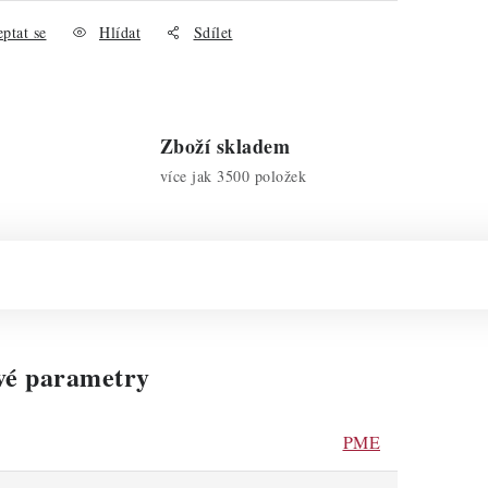
ptat se
Hlídat
Sdílet
Zboží skladem
více jak 3500 položek
vé parametry
PME