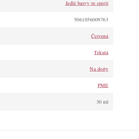
Jedlé barvy ve spreji
5061056009763
Červená
Tekutá
Na dorty
PME
30 ml