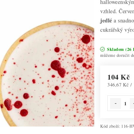
halloweenským
vzhled. Červen
jedlé
a snadno 
cukrářský výr
Skladem
(26 
104 Kč
Měrná cena:
346,67 Kč /
Kód zboží:
116-H