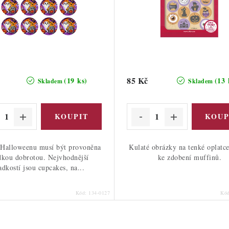
85 Kč
(19 ks)
(13 
Skladem
Skladem
 Halloweenu musí být provoněna
Kulaté obrázky na tenké oplatce
dkou dobrotou. Nejvhodnější
ke zdobení muffinů.
adkostí jsou cupcakes, na...
Kód:
134-0127
Kó