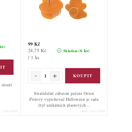
99 Kč
ks)
Měrná
24,75 Kč
(6 ks)
Skladem
cena:
/ 1 ks
 slouží
Strašidelně zábavné pečení Orion
Pístový vypichovač Halloween je sada
čtyř unikátních plastových...
d:
139-145107
Kód:
123-127454