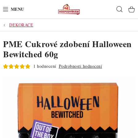
Přejít
Hleda
na
obsah
DEKORACE
POTŘEBY
PME Cukrové zdobení Halloween
POMŮCKY
Bewitched 60g
SUROVINY
1 hodnocení
Podrobnosti hodnocení
DEKORACE
PRO OSLAVY
DO KUCHYNĚ
POCHUTINY