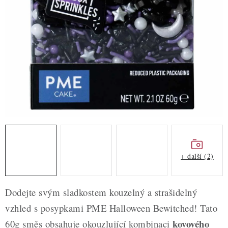
ZDRAVÉ PEČENÍ
DÁRKOVÉ POUKAZY
TÉMATICKÉ PRODUKTY
PROFI BALENÍ
NOVÉ ZBOŽÍ
ZNAČKY
+ další (2)
Nepřevzetí zásilky na dobírku
Obchodní podmínky
Hodnocení obchodu
Blog
Moje objednávka
Dodejte svým sladkostem kouzelný a strašidelný
Podmínky ochrany osobních údajů
vzhled s posypkami PME Halloween Bewitched! Tato
kovového
60g směs obsahuje okouzlující kombinaci