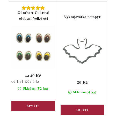
Günthart Cukrové
Vykrajovátko netopýr
zdobení Velké oči
40 Kč
od
Měrná
od 1,71 Kč / 1 ks
20 Kč
cena:
(52 ks)
Skladem
(4 ks)
Skladem