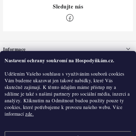
Z
á
Informace
p
a
Nastavení ochrany soukromí na Hospodyňkám.cz.
Nepřevzetí zásilky na dobírku
O nás
t
Obchodní podmínky
Udělením Vašeho souhlasu s využíváním souborů cookies
í
Historie
O nákupu
Vám budeme ukazovat jen takové nabídky, které Vás
Hodnocení obchodu
skutečně zajímají. K těmto údajům máme přístup my a
Kontakty
Reklamace a vratky
sdílíme je také s našimi partnery pro sociální média, inzerci a
Blog
analýzy. Kliknutím na Odmítnout budou použity pouze ty
cookies, které potřebujeme k provozu našeho webu. Více
Moje objednávka
Výdejní místa
informací
zde.
Podmínky ochrany osobních údajů
Cookies