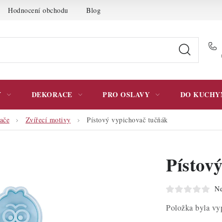
Hodnocení obchodu
Blog
Moje objednávka
Podmínky 
Y
DEKORACE
PRO OSLAVY
DO KUCHY
ače
Zvířecí motivy
Pístový vypichovač tučňák
Pístov
Ne
Položka byla v