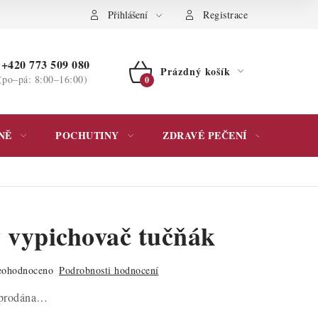
ochrany osobních údajů
Přihlášení
Registrace
+420 773 509 080
Prázdný košík
(po–pá: 8:00–16:00)
NÁKUPNÍ
KOŠÍK
NĚ
POCHUTINY
ZDRAVÉ PEČENÍ
DÁR
ý vypichovač tučňák
ohodnoceno
Podrobnosti hodnocení
yprodána…