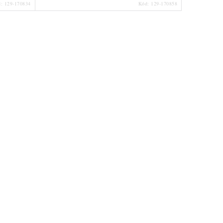
d:
129-170834
Kód:
129-170858