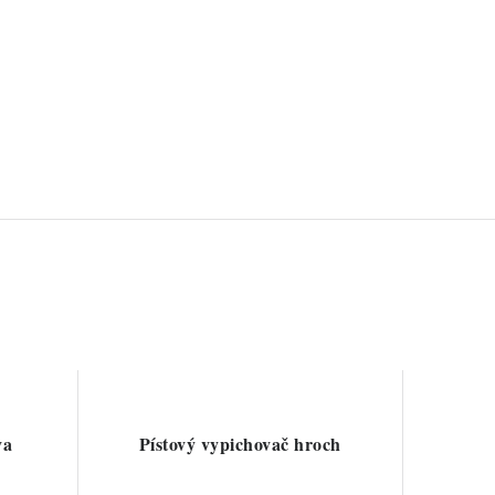
va
Pístový vypichovač hroch