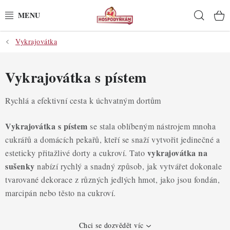
Přejít
Hleda
na
obsah
Vykrajovátka
POTŘEBY
POMŮCKY
Vykrajovátka s pístem
SUROVINY
Rychlá a efektivní cesta k úchvatným dortům
DEKORACE
Vykrajovátka s pístem
se stala oblíbeným nástrojem mnoha
cukrářů a domácích pekařů, kteří se snaží vytvořit jedinečné a
PRO OSLAVY
vykrajovátka na
esteticky přitažlivé dorty a cukroví. Tato
sušenky
nabízí rychlý a snadný způsob, jak vytvářet dokonale
DO KUCHYNĚ
tvarované dekorace z různých jedlých hmot, jako jsou fondán,
marcipán nebo těsto na cukroví.
POCHUTINY
Chci se dozvědět víc