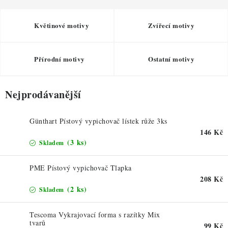
ZDRAVÉ PEČENÍ
Květinové motivy
Zvířecí motivy
DÁRKOVÉ POUKAZY
TÉMATICKÉ PRODUKTY
Přírodní motivy
Ostatní motivy
PROFI BALENÍ
Nejprodávanější
NOVÉ ZBOŽÍ
Günthart Pístový vypichovač lístek růže 3ks
146 Kč
ZNAČKY
(3 ks)
Skladem
Nepřevzetí zásilky na dobírku
Obchodní podmínky
PME Pístový vypichovač Tlapka
Hodnocení obchodu
Blog
Moje objednávka
208 Kč
(2 ks)
Skladem
Podmínky ochrany osobních údajů
Tescoma Vykrajovací forma s razítky Mix
tvarů
99 Kč