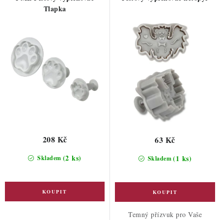
k
u
Tlapka
t
k
ů
t
ů
208 Kč
63 Kč
(2 ks)
(1 ks)
Skladem
Skladem
Temný přízvuk pro Vaše