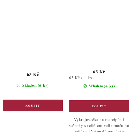
63 Kč
63 Kč
Měrná
63 Kč / 1 ks
cena:
(6 ks)
Skladem
(4 ks)
Skladem
Vykrajovačka na marcipán i
sušenky s reliéfem velikonočního
zajíčka. Dokonalá pomůcka