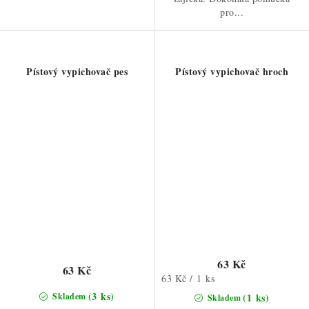
pro...
Pístový vypichovač pes
Pístový vypichovač hroch
63 Kč
63 Kč
Měrná
63 Kč / 1 ks
cena:
(3 ks)
Skladem
(1 ks)
Skladem