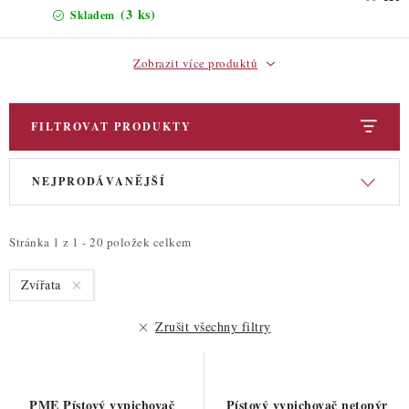
(3 ks)
Skladem
Zobrazit více produktů
FILTROVAT PRODUKTY
V
Ř
NEJPRODÁVANĚJŠÍ
ý
a
p
z
i
e
Stránka
1
z
1
-
20
položek celkem
s
n
Zvířata
p
í
r
p
Zrušit všechny filtry
o
r
d
o
u
d
PME Pístový vypichovač
Pístový vypichovač netopýr