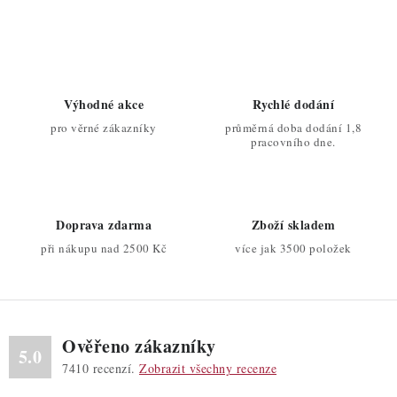
O
v
l
á
d
Výhodné akce
Rychlé dodání
a
pro věrné zákazníky
průměrná doba dodání 1,8
c
pracovního dne.
í
p
r
Doprava zdarma
Zboží skladem
v
při nákupu nad 2500 Kč
více jak 3500 položek
k
y
v
ý
Ověřeno zákazníky
p
5.0
7410
recenzí.
Zobrazit všechny recenze
i