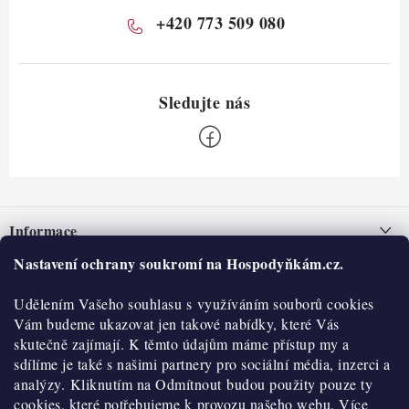
+420 773 509 080
Z
á
Informace
p
a
Nastavení ochrany soukromí na Hospodyňkám.cz.
Nepřevzetí zásilky na dobírku
O nás
t
Obchodní podmínky
Udělením Vašeho souhlasu s využíváním souborů cookies
í
Historie
O nákupu
Vám budeme ukazovat jen takové nabídky, které Vás
Hodnocení obchodu
skutečně zajímají. K těmto údajům máme přístup my a
Kontakty
Reklamace a vratky
sdílíme je také s našimi partnery pro sociální média, inzerci a
Blog
analýzy. Kliknutím na Odmítnout budou použity pouze ty
cookies, které potřebujeme k provozu našeho webu. Více
Moje objednávka
Výdejní místa