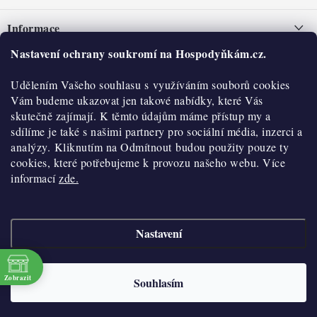
á
Informace
p
a
Nastavení ochrany soukromí na Hospodyňkám.cz.
Nepřevzetí zásilky na dobírku
O nás
t
Obchodní podmínky
Udělením Vašeho souhlasu s využíváním souborů cookies
í
Historie
O nákupu
Vám budeme ukazovat jen takové nabídky, které Vás
Hodnocení obchodu
skutečně zajímají. K těmto údajům máme přístup my a
Kontakty
Reklamace a vratky
sdílíme je také s našimi partnery pro sociální média, inzerci a
Blog
analýzy. Kliknutím na Odmítnout budou použity pouze ty
cookies, které potřebujeme k provozu našeho webu. Více
Moje objednávka
Výdejní místa
informací
zde.
Podmínky ochrany osobních údajů
Cookies
Nastavení
Vydělávejte s námi
Copyright 2026
Hospodyňkám.cz
. Všechna práva vyhrazena.
Upravit nastavení
cookies
Velkoobchod
Zobrazit
Souhlasím
Vytvořil Shoptet
Doprava a platba