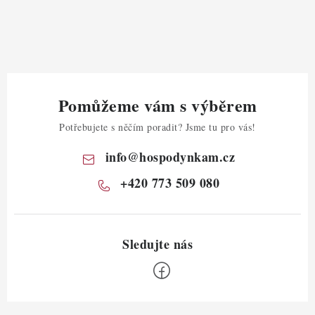
Pomůžeme vám s výběrem
Potřebujete s něčím poradit? Jsme tu pro vás!
info
@
hospodynkam.cz
+420 773 509 080
Z