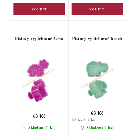
Pístový vypichovač želva
Pístový vypichovač hroch
63 Kč
63 Kč
Měrná
63 Kč / 1 ks
cena:
(1 ks)
(1 ks)
Skladem
Skladem