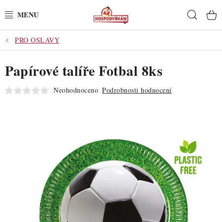
Přejít
Hleda
na
obsah
PRO OSLAVY
POTŘEBY
Papírové talíře Fotbal 8ks
POMŮCKY
Neohodnoceno
Podrobnosti hodnocení
SUROVINY
DEKORACE
PRO OSLAVY
DO KUCHYNĚ
POCHUTINY