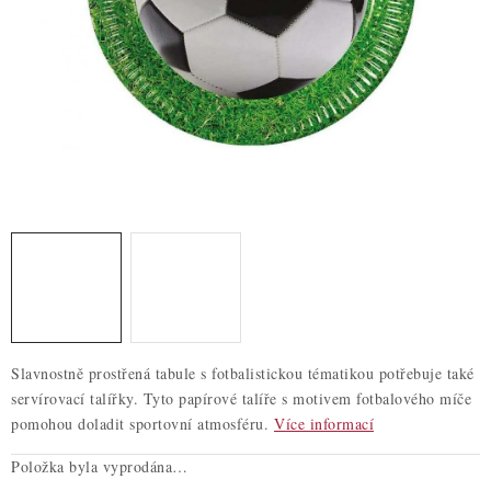
ZDRAVÉ PEČENÍ
DÁRKOVÉ POUKAZY
TÉMATICKÉ PRODUKTY
PROFI BALENÍ
NOVÉ ZBOŽÍ
ZNAČKY
Nepřevzetí zásilky na dobírku
Obchodní podmínky
Slavnostně prostřená tabule s fotbalistickou tématikou potřebuje také
Hodnocení obchodu
Blog
Moje objednávka
servírovací talířky. Tyto papírové talíře s motivem fotbalového míče
Podmínky ochrany osobních údajů
pomohou doladit sportovní atmosféru.
Více informací
Položka byla vyprodána…