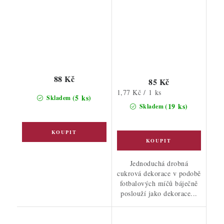
88 Kč
85 Kč
Měrná
1,77 Kč / 1 ks
(5 ks)
Skladem
cena:
(19 ks)
Skladem
Jednoduchá drobná
cukrová dekorace v podobě
fotbalových míčů báječně
poslouží jako dekorace...