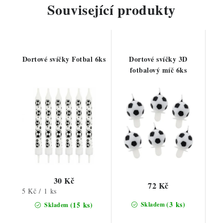
Související produkty
Dortové svíčky Fotbal 6ks
Dortové svíčky 3D
fotbalový míč 6ks
30 Kč
72 Kč
Měrná
5 Kč / 1 ks
cena:
(3 ks)
(15 ks)
Skladem
Skladem