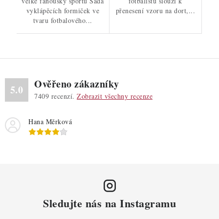
velké fanoušky sportu Sada
fotbalistů slouží k
vyklápěcích formiček ve
přenesení vzoru na dort,...
tvaru fotbalového...
Ověřeno zákazníky
5.0
7409
recenzí.
Zobrazit všechny recenze
Hana Měrková
Sledujte nás na Instagramu