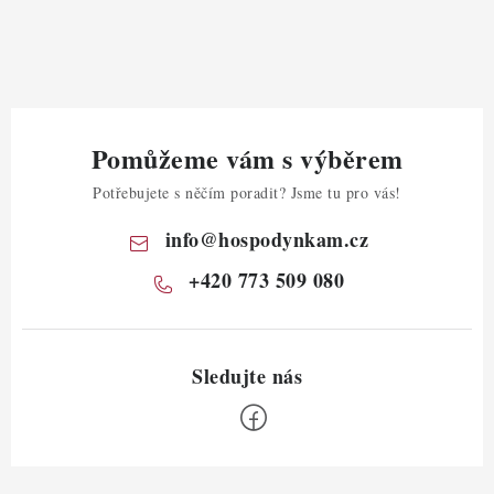
Pomůžeme vám s výběrem
Potřebujete s něčím poradit? Jsme tu pro vás!
info
@
hospodynkam.cz
+420 773 509 080
Z