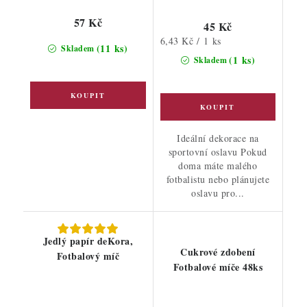
57 Kč
45 Kč
Měrná
6,43 Kč / 1 ks
(11 ks)
Skladem
cena:
(1 ks)
Skladem
Ideální dekorace na
sportovní oslavu Pokud
doma máte malého
fotbalistu nebo plánujete
oslavu pro...
Jedlý papír deKora,
Cukrové zdobení
Fotbalový míč
Fotbalové míče 48ks