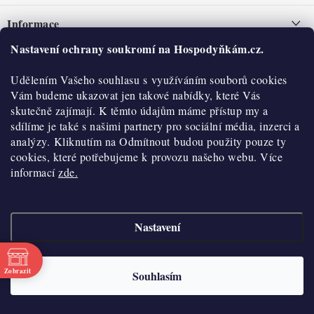
á
Informace
p
a
Nastavení ochrany soukromí na Hospodyňkám.cz.
Nepřevzetí zásilky na dobírku
O nás
t
Obchodní podmínky
Udělením Vašeho souhlasu s využíváním souborů cookies
í
Historie
O nákupu
Vám budeme ukazovat jen takové nabídky, které Vás
Hodnocení obchodu
skutečně zajímají. K těmto údajům máme přístup my a
Kontakty
Reklamace a vratky
sdílíme je také s našimi partnery pro sociální média, inzerci a
Blog
analýzy. Kliknutím na Odmítnout budou použity pouze ty
cookies, které potřebujeme k provozu našeho webu. Více
Moje objednávka
Výdejní místa
informací
zde.
Podmínky ochrany osobních údajů
Cookies
Nastavení
Vydělávejte s námi
Copyright 2026
Hospodyňkám.cz
. Všechna práva vyhrazena.
Upravit nastavení
cookies
Velkoobchod
Zobrazit
Souhlasím
Vytvořil Shoptet
Doprava a platba