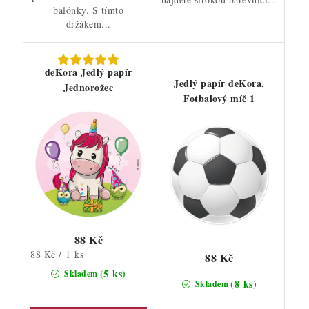
balónky. S tímto
držákem...
deKora Jedlý papír
Jedlý papír deKora,
Jednorožec
Fotbalový míč 1
88 Kč
Měrná
88 Kč / 1 ks
88 Kč
cena:
(5 ks)
Skladem
(8 ks)
Skladem