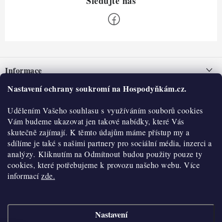
Z
á
Informace
p
a
Nastavení ochrany soukromí na Hospodyňkám.cz.
Nepřevzetí zásilky na dobírku
O nás
t
Obchodní podmínky
Udělením Vašeho souhlasu s využíváním souborů cookies
í
Historie
O nákupu
Vám budeme ukazovat jen takové nabídky, které Vás
Hodnocení obchodu
skutečně zajímají. K těmto údajům máme přístup my a
Kontakty
Reklamace a vratky
sdílíme je také s našimi partnery pro sociální média, inzerci a
Blog
analýzy. Kliknutím na Odmítnout budou použity pouze ty
cookies, které potřebujeme k provozu našeho webu. Více
Moje objednávka
Výdejní místa
informací
zde.
Podmínky ochrany osobních údajů
Cookies
Nastavení
Vydělávejte s námi