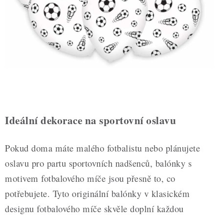
ZDRAVÉ PEČENÍ
DÁRKOVÉ POUKAZY
TÉMATICKÉ PRODUKTY
PROFI BALENÍ
NOVÉ ZBOŽÍ
Ideální dekorace na sportovní oslavu
ZNAČKY
Pokud doma máte malého fotbalistu nebo plánujete
Nepřevzetí zásilky na dobírku
Obchodní podmínky
oslavu pro partu sportovních nadšenců, balónky s
Hodnocení obchodu
Blog
Moje objednávka
motivem fotbalového míče jsou přesně to, co
Podmínky ochrany osobních údajů
potřebujete. Tyto originální balónky v klasickém
designu fotbalového míče skvěle doplní každou