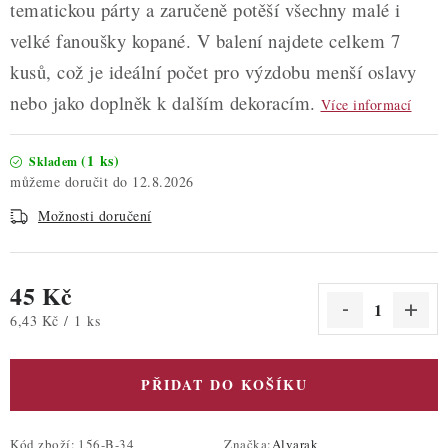
tematickou párty a zaručeně potěší všechny malé i
velké fanoušky kopané. V balení najdete celkem 7
kusů, což je ideální počet pro výzdobu menší oslavy
nebo jako doplněk k dalším dekoracím.
Více informací
(1 ks)
Skladem
12.8.2026
Možnosti doručení
45 Kč
Měrná cena:
6,43 Kč / 1 ks
PŘIDAT DO KOŠÍKU
Kód zboží:
156-B-34
Značka:
Alvarak