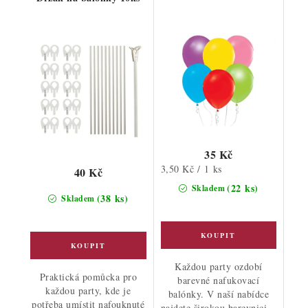
35 Kč
Měrná
3,50 Kč / 1 ks
40 Kč
cena:
(22 ks)
Skladem
(38 ks)
Skladem
Každou party ozdobí
Praktická pomůcka pro
barevné nafukovací
každou party, kde je
balónky. V naší nabídce
potřeba umístit nafouknuté
najdete širokou barevnici...