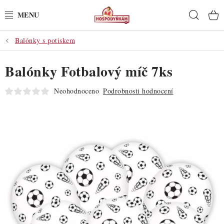
Přejít
Hleda
na
obsah
Balónky s potiskem
POTŘEBY
Balónky Fotbalový míč 7ks
POMŮCKY
Neohodnoceno
Podrobnosti hodnocení
SUROVINY
DEKORACE
PRO OSLAVY
DO KUCHYNĚ
POCHUTINY