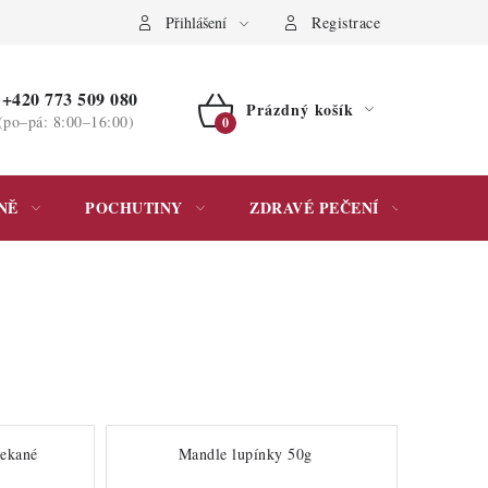
ochrany osobních údajů
Přihlášení
Registrace
+420 773 509 080
Prázdný košík
(po–pá: 8:00–16:00)
NÁKUPNÍ
KOŠÍK
NĚ
POCHUTINY
ZDRAVÉ PEČENÍ
DÁR
sekané
Mandle lupínky 50g