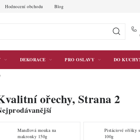
Hodnocení obchodu
Blog
Moje objednávka
Podmínky 
Y
DEKORACE
PRO OSLAVY
DO KUCHY
y
Kvalitní ořechy
, Strana 2
Nejprodávanější
Mandlová mouka na
Pistáciové oříšky 
makronky 150g
100g