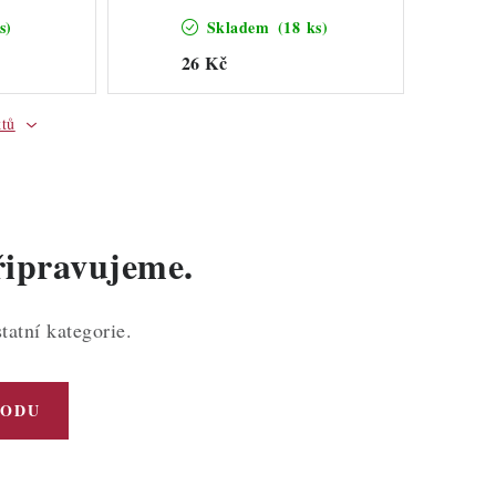
s)
Skladem
(18 ks)
26 Kč
ktů
řipravujeme.
tatní kategorie.
HODU