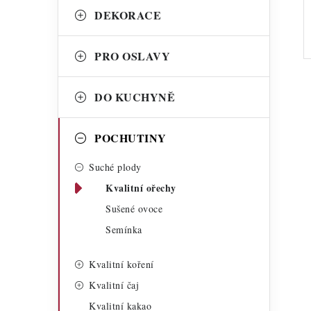
a
r
DEKORACE
n
i
PRO OSLAVY
n
e
í
DO KUCHYNĚ
p
POCHUTINY
a
n
Suché plody
Kvalitní ořechy
e
Sušené ovoce
l
Semínka
Kvalitní koření
Kvalitní čaj
Kvalitní kakao