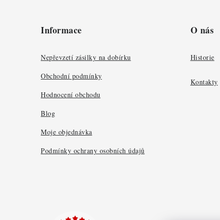
Z
á
Informace
O nás
p
a
Nepřevzetí zásilky na dobírku
Historie
t
Obchodní podmínky
Kontakty
í
Hodnocení obchodu
Blog
Moje objednávka
Podmínky ochrany osobních údajů