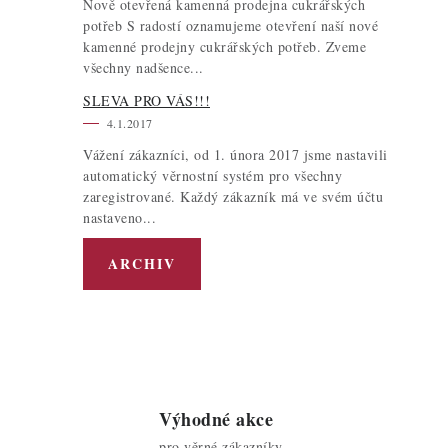
Nově otevřená kamenná prodejna cukrářských
potřeb S radostí oznamujeme otevření naší nové
kamenné prodejny cukrářských potřeb. Zveme
všechny nadšence...
SLEVA PRO VÁS!!!
4.1.2017
Vážení zákazníci, od 1. února 2017 jsme nastavili
automatický věrnostní systém pro všechny
zaregistrované. Každý zákazník má ve svém účtu
nastaveno...
ARCHIV
Výhodné akce
pro věrné zákazníky