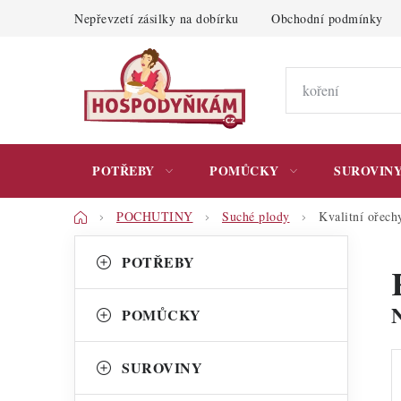
Přejít
Nepřevzetí zásilky na dobírku
Obchodní podmínky
na
obsah
POTŘEBY
POMŮCKY
SUROVIN
Domů
POCHUTINY
Suché plody
Kvalitní ořech
P
K
Přeskočit
POTŘEBY
kategorie
a
o
t
s
POMŮCKY
e
t
g
SUROVINY
r
o