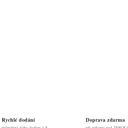
Rychlé dodání
Doprava zdarma
průměrná doba dodání 1,8
při nákupu nad 2500 Kč