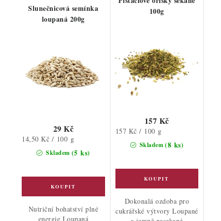
Pistáciové oříšky sekané
Slunečnicová semínka
100g
loupaná 200g
157 Kč
29 Kč
Měrná
157 Kč / 100 g
Měrná
14,50 Kč / 100 g
cena:
(8 ks)
Skladem
cena:
(5 ks)
Skladem
Dokonalá ozdoba pro
Nutriční bohatství plné
cukrářské výtvory Loupané
energie Loupaná
a jemně nasekané