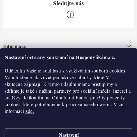
Z
á
Informace
p
a
Nastavení ochrany soukromí na Hospodyňkám.cz.
Nepřevzetí zásilky na dobírku
O nás
t
Obchodní podmínky
Udělením Vašeho souhlasu s využíváním souborů cookies
í
Historie
O nákupu
Vám budeme ukazovat jen takové nabídky, které Vás
Hodnocení obchodu
skutečně zajímají. K těmto údajům máme přístup my a
Kontakty
Reklamace a vratky
sdílíme je také s našimi partnery pro sociální média, inzerci a
Blog
analýzy. Kliknutím na Odmítnout budou použity pouze ty
cookies, které potřebujeme k provozu našeho webu. Více
Moje objednávka
Výdejní místa
informací
zde.
Podmínky ochrany osobních údajů
Cookies
Nastavení
Vydělávejte s námi