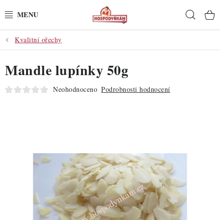
Přejít
Hleda
na
obsah
Kvalitní ořechy
POTŘEBY
Mandle lupínky 50g
POMŮCKY
Neohodnoceno
Podrobnosti hodnocení
SUROVINY
DEKORACE
PRO OSLAVY
DO KUCHYNĚ
POCHUTINY