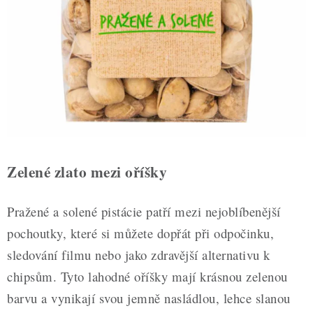
ZDRAVÉ PEČENÍ
DÁRKOVÉ POUKAZY
TÉMATICKÉ PRODUKTY
PROFI BALENÍ
NOVÉ ZBOŽÍ
Zelené zlato mezi oříšky
ZNAČKY
Pražené a solené pistácie patří mezi nejoblíbenější
Nepřevzetí zásilky na dobírku
Obchodní podmínky
pochoutky, které si můžete dopřát při odpočinku,
Hodnocení obchodu
Blog
Moje objednávka
sledování filmu nebo jako zdravější alternativu k
Podmínky ochrany osobních údajů
chipsům. Tyto lahodné oříšky mají krásnou zelenou
barvu a vynikají svou jemně nasládlou, lehce slanou