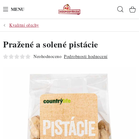
Přejít
Hleda
na
obsah
Kvalitní ořechy
POTŘEBY
Pražené a solené pistácie
POMŮCKY
Neohodnoceno
Podrobnosti hodnocení
SUROVINY
DEKORACE
PRO OSLAVY
DO KUCHYNĚ
POCHUTINY