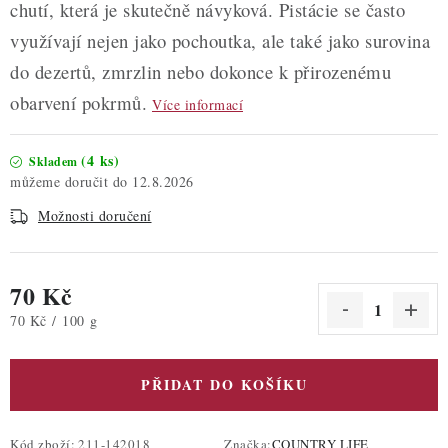
chutí, která je skutečně návyková. Pistácie se často
využívají nejen jako pochoutka, ale také jako surovina
do dezertů, zmrzlin nebo dokonce k přirozenému
obarvení pokrmů.
Více informací
(4 ks)
Skladem
12.8.2026
Možnosti doručení
70 Kč
Měrná cena:
70 Kč / 100 g
PŘIDAT DO KOŠÍKU
Kód zboží:
211-142018
Značka:
COUNTRY LIFE