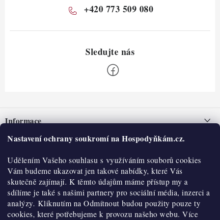
+420 773 509 080
Z
á
Informace
p
a
Nastavení ochrany soukromí na Hospodyňkám.cz.
Nepřevzetí zásilky na dobírku
O nás
t
Obchodní podmínky
Udělením Vašeho souhlasu s využíváním souborů cookies
í
Historie
O nákupu
Vám budeme ukazovat jen takové nabídky, které Vás
Hodnocení obchodu
skutečně zajímají. K těmto údajům máme přístup my a
Kontakty
Reklamace a vratky
sdílíme je také s našimi partnery pro sociální média, inzerci a
Blog
analýzy. Kliknutím na Odmítnout budou použity pouze ty
cookies, které potřebujeme k provozu našeho webu. Více
Moje objednávka
Výdejní místa