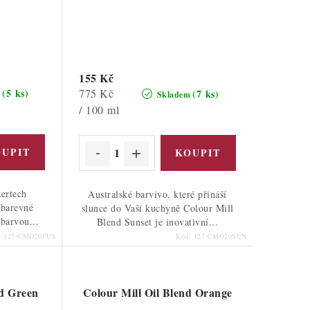
155 Kč
Měrná
775 Kč
(5 ks)
(7 ks)
m
Skladem
cena:
/ 100 ml
zertech
Australské barvivo, které přináší
 barevné
slunce do Vaší kuchyně Colour Mill
 barvou...
Blend Sunset je inovativní...
:
127-CMO20FUS
Kód:
127-CMO20SUN
nd Green
Colour Mill Oil Blend Orange