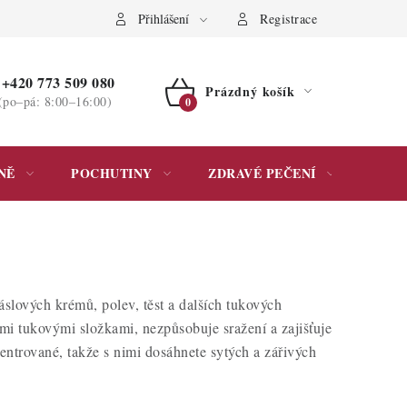
ochrany osobních údajů
Přihlášení
Registrace
+420 773 509 080
Prázdný košík
(po–pá: 8:00–16:00)
NÁKUPNÍ
KOŠÍK
NĚ
POCHUTINY
ZDRAVÉ PEČENÍ
DÁR
slových krémů, polev, těst a dalších tukových
ími tukovými složkami, nezpůsobuje sražení a zajišťuje
entrované, takže s nimi dosáhnete sytých a zářivých