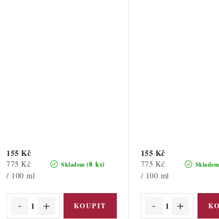
155 Kč
155 Kč
Měrná
Měrná
775 Kč
775 Kč
(8 ks)
Skladem
Sklade
cena:
cena:
/ 100 ml
/ 100 ml