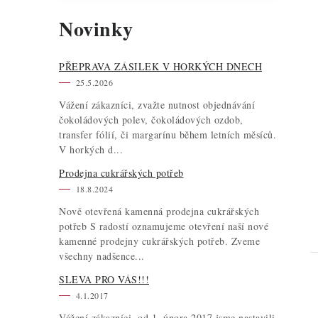
Novinky
PŘEPRAVA ZÁSILEK V HORKÝCH DNECH
25.5.2026
Vážení zákazníci, zvažte nutnost objednávání
čokoládových polev, čokoládových ozdob,
transfer fólií, či margarínu během letních měsíců.
V horkých d...
Prodejna cukrářských potřeb
18.8.2024
Nově otevřená kamenná prodejna cukrářských
potřeb S radostí oznamujeme otevření naší nové
kamenné prodejny cukrářských potřeb. Zveme
všechny nadšence...
SLEVA PRO VÁS!!!
4.1.2017
Vážení zákazníci, od 1. února 2017 jsme nastavili