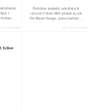
cukrářském
Perfektní doplněk cukrářských
chází s
výtvorů Colour Mill přináší na trh
všechny...
Oil Blend Orange, potravinářské...
:
127-CMO20GRN
Kód:
127-CMO20ORG
d Yellow