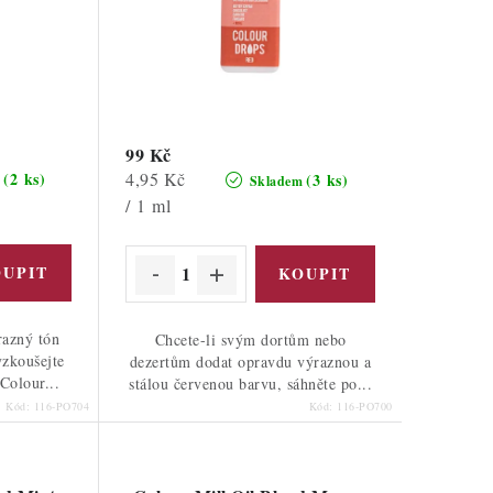
99 Kč
Měrná
4,95 Kč
(2 ks)
(3 ks)
m
Skladem
cena:
/ 1 ml
razný tón
Chcete-li svým dortům nebo
yzkoušejte
dezertům dodat opravdu výraznou a
Colour...
stálou červenou barvu, sáhněte po...
Kód:
116-PO704
Kód:
116-PO700