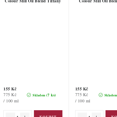
Colour Mill Oil Blend Tiffany
Colour Mill Oil Ble
155 Kč
155 Kč
Měrná
Měrná
775 Kč
775 Kč
(7 ks)
Skladem
Sklade
cena:
cena:
/ 100 ml
/ 100 ml