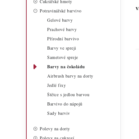
Cukrářské hmoty
a
r
V
Potravinářské barvivo
n
i
Gelové barvy
n
e
Prachové barvy
í
Přírodní barvivo
Barvy ve spreji
p
Sametové spreje
a
Barvy na čokoládu
n
Airbrush barvy na dorty
e
Jedlé fixy
i
Štětce s jedlou barvou
l
Barvivo do nápojů
Sady barviv
Polevy na dorty
Polevy na cukroví