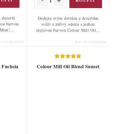
a dezertů
Dodejte svým dortům a dezertům
lou barvou
svěží a zářivý odstín s jedlou
Mint!...
olejovou barvou Colour Mill Oil...
:
127-CMO20MNT
Kód:
127-CMO20MAN
d Fuchsia
Colour Mill Oil Blend Sunset