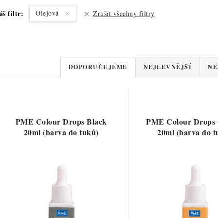
áš filtr:
Olejová
Zrušit všechny filtry
Ř
DOPORUČUJEME
NEJLEVNĚJŠÍ
NE
a
V
z
ý
e
PME Colour Drops Black
PME Colour Drops
p
20ml (barva do tuků)
20ml (barva do t
n
í
s
p
p
r
r
o