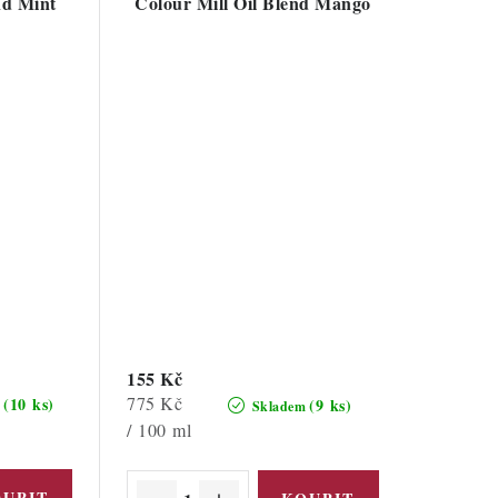
nd Mint
Colour Mill Oil Blend Mango
155 Kč
Měrná
775 Kč
(10 ks)
(9 ks)
m
Skladem
cena:
/ 100 ml