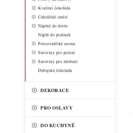
Kvalitní čokoláda
Cukrářské směsi
Náplně do dortu
Náplň do pralinek
Potravinářské aroma
t
Suroviny pro pečení
Suroviny pro zdobení
Dubajská čokoláda
DEKORACE
PRO OSLAVY
DO KUCHYNĚ