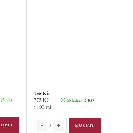
155 Kč
Měrná
775 Kč
(3 ks)
(2 ks)
m
Skladem
cena:
/ 100 ml