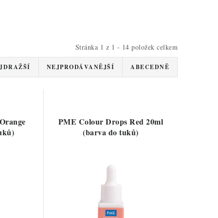
Stránka
1
z
1
-
14
položek celkem
JDRAŽŠÍ
NEJPRODÁVANĚJŠÍ
ABECEDNĚ
 Orange
PME Colour Drops Red 20ml
uků)
(barva do tuků)