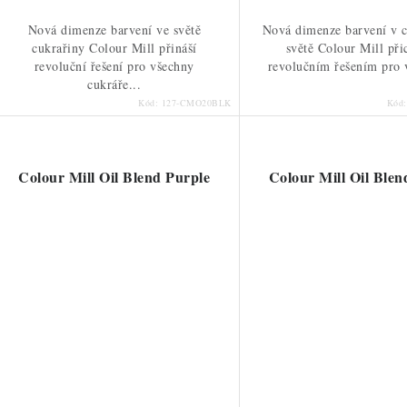
Nová dimenze barvení ve světě
Nová dimenze barvení v 
cukrařiny Colour Mill přináší
světě Colour Mill při
revoluční řešení pro všechny
revolučním řešením pro 
cukráře...
Kód:
127-CMO20BLK
Kód
Colour Mill Oil Blend Purple
Colour Mill Oil Blen