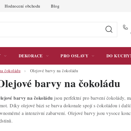
Hodnocení obchodu
Blog
Moje objednávka
Podmínky 
Y
DEKORACE
PRO OSLAVY
DO KUCHY
na čokoládu
Olejové barvy na čokoládu
Olejové barvy na čokoládu
lejové barvy na čokoládu
jsou perfektní
pro barvení čokolády, má
mot. Díky olejové bázi se barva dokonale spojí s čokoládou i dalš
ovnoměrné a intenzivní zabarvení. Olejové barvy jsou vysoce konc
dstínů.