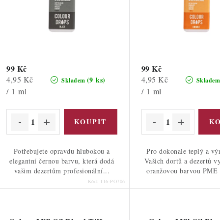
o
d
d
u
u
k
k
t
99 Kč
99 Kč
Měrná
Měrná
4,95 Kč
4,95 Kč
(9 ks)
Skladem
Sklade
ů
cena:
cena:
/ 1 ml
/ 1 ml
ů
Potřebujete opravdu hlubokou a
Pro dokonale teplý a vý
elegantní černou barvu, která dodá
Vašich dortů a dezertů v
vašim dezertům profesionální...
oranžovou barvou PME 
Kód:
116-PO706