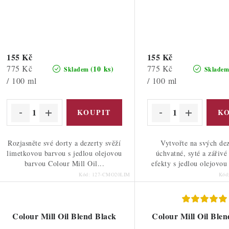
155 Kč
155 Kč
Měrná
Měrná
775 Kč
775 Kč
(10 ks)
Skladem
Sklade
cena:
cena:
/ 100 ml
/ 100 ml
Rozjasněte své dorty a dezerty svěží
Vytvořte na svých de
limetkovou barvou s jedlou olejovou
úchvatné, syté a zářivé
barvou Colour Mill Oil...
efekty s jedlou olejovou
Kód:
127-CMO20LIM
Kód
Colour Mill Oil Blend Black
Colour Mill Oil Ble