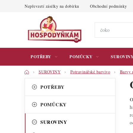
Přejít
Nepřevzetí zásilky na dobírku
Obchodní podmínky
na
obsah
POTŘEBY
POMŮCKY
SUROVIN
Domů
SUROVINY
Potravinářské barvivo
Barvy 
P
K
Přeskočit
POTŘEBY
kategorie
a
o
O
t
s
POMŮCKY
h
e
t
r
g
SUROVINY
o
r
o