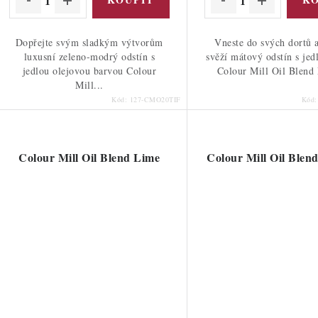
Dopřejte svým sladkým výtvorům
Vneste do svých dortů 
luxusní zeleno-modrý odstín s
svěží mátový odstín s jed
jedlou olejovou barvou Colour
Colour Mill Oil Blend 
Mill...
Kód:
127-CMO20TIF
Kód
Colour Mill Oil Blend Lime
Colour Mill Oil Blen