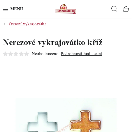
Přejít
Hleda
na
obsah
Ostatní vykrajovátka
POTŘEBY
Nerezové vykrajovátko kříž
POMŮCKY
Neohodnoceno
Podrobnosti hodnocení
SUROVINY
DEKORACE
PRO OSLAVY
DO KUCHYNĚ
POCHUTINY