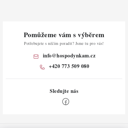
Pomůžeme vám s výběrem
Potřebujete s něčím poradit? Jsme tu pro vás!
info
@
hospodynkam.cz
+420 773 509 080
Z
á