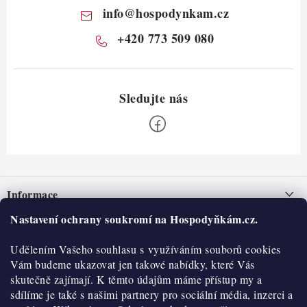
info
@
hospodynkam.cz
+420 773 509 080
Z
á
Informace
p
a
Nastavení ochrany soukromí na Hospodyňkám.cz.
Nepřevzetí zásilky na dobírku
O nás
t
Obchodní podmínky
Udělením Vašeho souhlasu s využíváním souborů cookies
í
Historie
O nákupu
Vám budeme ukazovat jen takové nabídky, které Vás
Hodnocení obchodu
skutečně zajímají. K těmto údajům máme přístup my a
Kontakty
Reklamace a vratky
sdílíme je také s našimi partnery pro sociální média, inzerci a
Blog