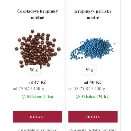
Čokoládové křupinky
Křupinky- perličky
mléčné
modré
50 g
50 g
47 Kč
40 Kč
od
od
Měrná
Měrná
od 79 Kč / 100 g
od 58,75 Kč / 100 g
cena:
cena:
(1 ks)
(29 ks)
Skladem
Skladem
Čokoládové křupinky
Dokonalá ozdoba pro vaše