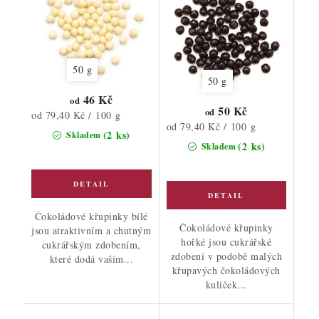
50 g
50 g
46 Kč
od
50 Kč
od
Měrná
od 79,40 Kč / 100 g
Měrná
od 79,40 Kč / 100 g
cena:
(2 ks)
Skladem
cena:
(2 ks)
Skladem
Čokoládové křupinky bílé
Čokoládové křupinky
jsou atraktivním a chutným
hořké jsou cukrářské
cukrářským zdobením,
zdobení v podobě malých
které dodá vašim...
křupavých čokoládových
kuliček...