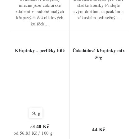
mléčné jsou cukrářské
sladké kousky Přidejte
zdobení v podobě malých
svým dortům, cupcakům a
křupavých čokoládových
zákuskům jedinečný...
kuliček...
Křupinky - perličky bílé
Čokoládové křupinky mix
50g
50 g
40 Kč
od
44 Kč
Měrná
od 56,83 Kč / 100 g