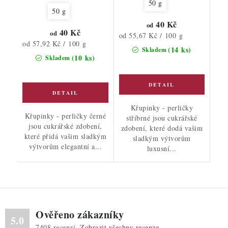
50 g
50 g
40 Kč
od
40 Kč
od
Měrná
od 55,67 Kč / 100 g
Měrná
od 57,92 Kč / 100 g
cena:
(14 ks)
Skladem
cena:
(10 ks)
Skladem
Křupinky - perličky
Křupinky - perličky černé
stříbrné jsou cukrářské
jsou cukrářské zdobení,
zdobení, které dodá vašim
které přidá vašim sladkým
sladkým výtvorům
výtvorům elegantní a...
luxusní...
Ověřeno zákazníky
5.0
7408
recenzí.
Zobrazit všechny recenze