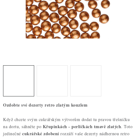
ZDRAVÉ PEČENÍ
DÁRKOVÉ POUKAZY
TÉMATICKÉ PRODUKTY
PROFI BALENÍ
NOVÉ ZBOŽÍ
ZNAČKY
Nepřevzetí zásilky na dobírku
Obchodní podmínky
Ozdobte své dezerty retro zlatým kouzlem
Hodnocení obchodu
Blog
Moje objednávka
Podmínky ochrany osobních údajů
Když chcete svým cukrářským výtvorům dodat tu pravou třešničku
Křupinkách - perličkách tmavě zlatých
na dortu, sáhněte po
. Toto
cukrářské zdobení
jedinečné
rozzáří vaše dezerty nádhernou retro