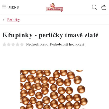
Přejít
Hleda
na
obsah
Perličky
POTŘEBY
Křupinky - perličky tmavě zlaté
POMŮCKY
Neohodnoceno
Podrobnosti hodnocení
SUROVINY
DEKORACE
PRO OSLAVY
DO KUCHYNĚ
POCHUTINY