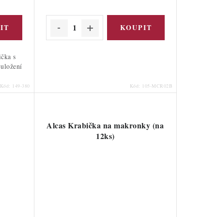
ička s
uložení
.
Kód:
149-380
Kód:
105-MCR02B
Alcas Krabička na makronky (na
12ks)