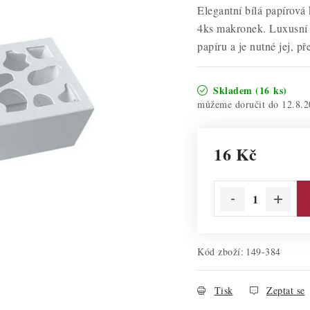
Elegantní bílá papírová
4ks makronek. Luxusní
papíru a je nutné jej, p
Skladem
(16 ks)
12.8.2
16 Kč
Měrná cena:
Kód zboží:
149-384
Tisk
Zeptat se