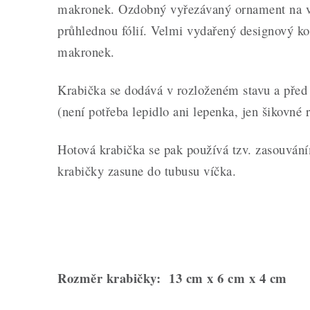
makronek. Ozdobný vyřezávaný ornament na ví
průhlednou fólií. Velmi vydařený designový ko
makronek.
Krabička se dodává v rozloženém stavu a před p
(není potřeba lepidlo ani lepenka, jen šikovné 
Hotová krabička se pak používá tzv. zasouvání
krabičky zasune do tubusu víčka.
Rozměr krabičky: 13 cm x 6 cm x 4 cm