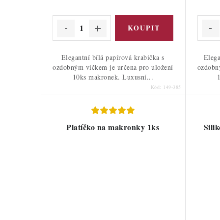
Elegantní bílá papírová krabička s
Elega
ozdobným víčkem je určena pro uložení
ozdobný
10ks makronek. Luxusní...
Kód:
149-385
Platíčko na makronky 1ks
Sili