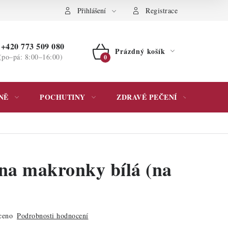
ochrany osobních údajů
Přihlášení
Registrace
+420 773 509 080
Prázdný košík
(po–pá: 8:00–16:00)
NÁKUPNÍ
KOŠÍK
NĚ
POCHUTINY
ZDRAVÉ PEČENÍ
DÁR
na makronky bílá (na
ceno
Podrobnosti hodnocení