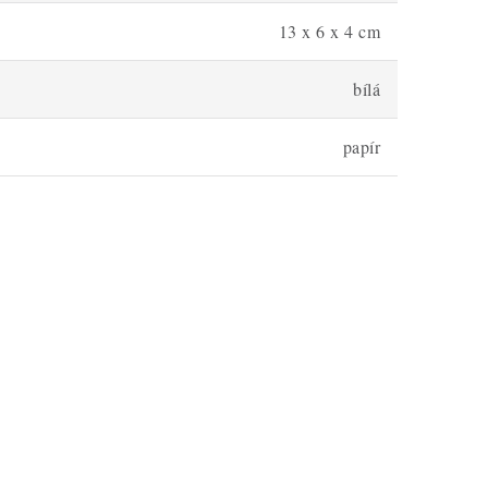
13 x 6 x 4 cm
bílá
papír