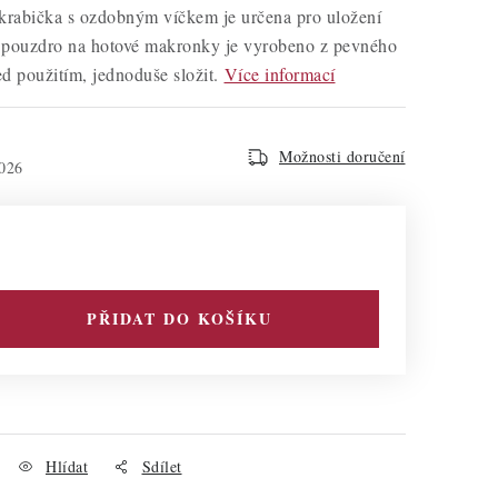
 krabička s ozdobným víčkem je určena pro uložení
 pouzdro na hotové makronky je vyrobeno z pevného
řed použitím, jednoduše složit.
Více informací
Možnosti doručení
026
PŘIDAT DO KOŠÍKU
Hlídat
Sdílet