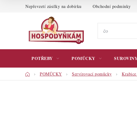
Přejít
Nepřevzetí zásilky na dobírku
Obchodní podmínky
na
obsah
POTŘEBY
POMŮCKY
SUROVIN
Domů
POMŮCKY
Servírovací pomůcky
Krabice