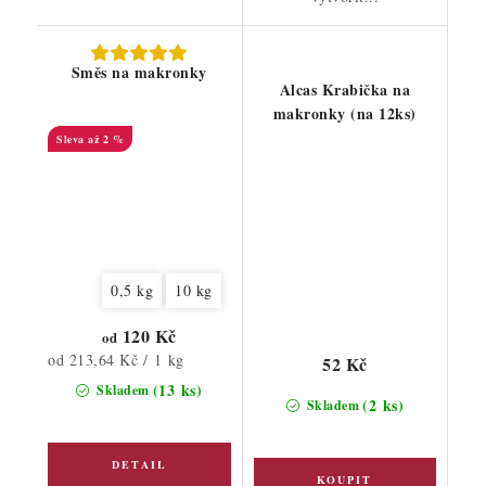
Směs na makronky
Alcas Krabička na
makronky (na 12ks)
až 2 %
0,5 kg
10 kg
120 Kč
od
Měrná
od 213,64 Kč / 1 kg
52 Kč
cena:
(13 ks)
Skladem
(2 ks)
Skladem