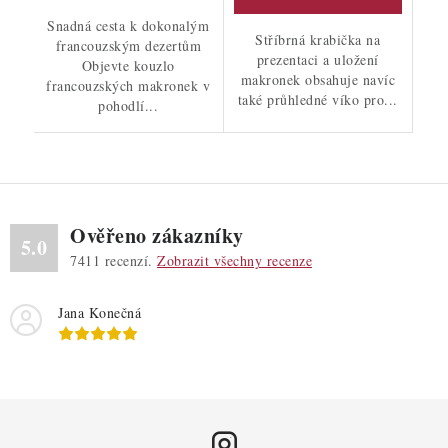
Snadná cesta k dokonalým
Stříbrná krabička na
francouzským dezertům
prezentaci a uložení
Objevte kouzlo
makronek obsahuje navíc
francouzských makronek v
také průhledné víko pro...
pohodlí...
Ověřeno zákazníky
5.0
7411
recenzí.
Zobrazit všechny recenze
Jana Konečná