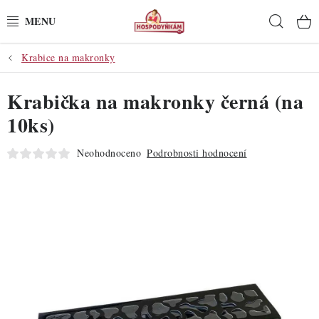
Přejít
Hleda
na
obsah
Krabice na makronky
POTŘEBY
Krabička na makronky černá (na
POMŮCKY
10ks)
SUROVINY
Neohodnoceno
Podrobnosti hodnocení
DEKORACE
PRO OSLAVY
DO KUCHYNĚ
POCHUTINY