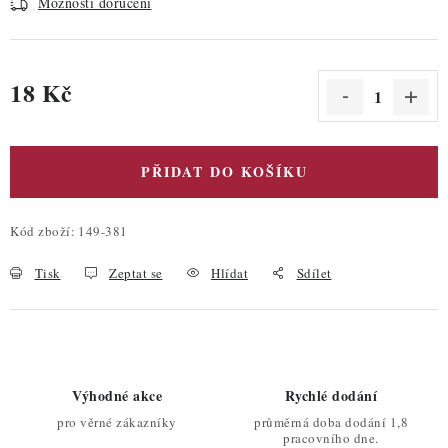
Možnosti doručení
18 Kč
Měrná cena:
PŘIDAT DO KOŠÍKU
Kód zboží:
149-381
Tisk
Zeptat se
Hlídat
Sdílet
Výhodné akce
Rychlé dodání
pro věrné zákazníky
průměrná doba dodání 1,8
pracovního dne.