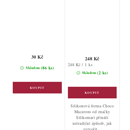
Macarons
30 Kč
248 Kč
Měrná
248 Kč / 1 ks
(86 ks)
Skladem
cena:
(2 ks)
Skladem
Silikonová forma Choco
Macarons od značky
Silikomart přináší
netradiční způsob, jak
vytvořit...