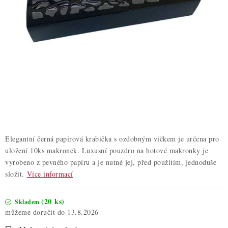
ZDRAVÉ PEČENÍ
DÁRKOVÉ POUKAZY
TÉMATICKÉ PRODUKTY
PROFI BALENÍ
NOVÉ ZBOŽÍ
ZNAČKY
Elegantní černá papírová krabička s ozdobným víčkem je určena pro
uložení 10ks makronek. Luxusní pouzdro na hotové makronky je
vyrobeno z pevného papíru a je nutné jej, před použitím, jednoduše
Nepřevzetí zásilky na dobírku
Obchodní podmínky
složit.
Více informací
Hodnocení obchodu
Blog
Moje objednávka
Podmínky ochrany osobních údajů
(20 ks)
Skladem
13.8.2026