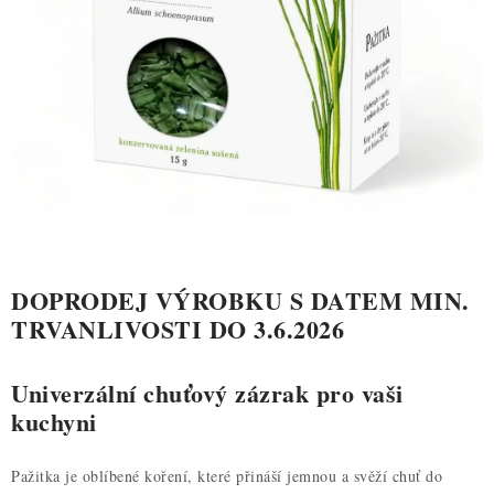
ZDRAVÉ PEČENÍ
DÁRKOVÉ POUKAZY
TÉMATICKÉ PRODUKTY
PROFI BALENÍ
NOVÉ ZBOŽÍ
ZNAČKY
DOPRODEJ VÝROBKU S DATEM MIN.
TRVANLIVOSTI DO 3.6.2026
Nepřevzetí zásilky na dobírku
Obchodní podmínky
Univerzální chuťový zázrak pro vaši
Hodnocení obchodu
Blog
Moje objednávka
kuchyni
Podmínky ochrany osobních údajů
Pažitka je oblíbené koření, které přináší jemnou a svěží chuť do