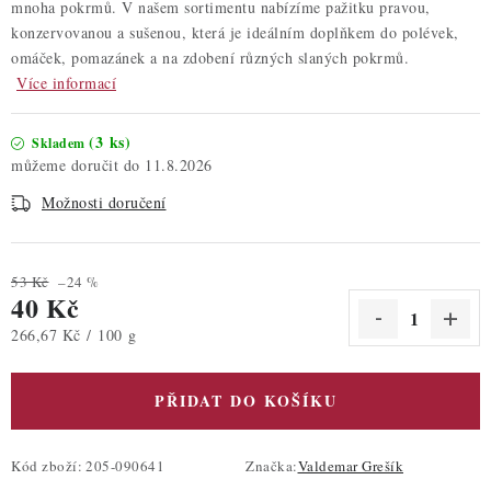
mnoha pokrmů. V našem sortimentu nabízíme pažitku pravou,
konzervovanou a sušenou, která je ideálním doplňkem do polévek,
omáček, pomazánek a na zdobení různých slaných pokrmů.
Více informací
(3 ks)
Skladem
11.8.2026
Možnosti doručení
53 Kč
–24 %
40 Kč
Měrná cena:
266,67 Kč / 100 g
PŘIDAT DO KOŠÍKU
Kód zboží:
205-090641
Značka:
Valdemar Grešík