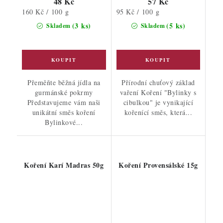
48 Kč
57 Kč
Měrná
Měrná
160 Kč / 100 g
95 Kč / 100 g
cena:
cena:
(3 ks)
(5 ks)
Skladem
Skladem
Přeměňte běžná jídla na
Přírodní chuťový základ
gurmánské pokrmy
vaření Koření "Bylinky s
Představujeme vám naši
cibulkou" je vynikající
unikátní směs koření
kořenící směs, která...
Bylinkové...
Koření Karí Madras 50g
Koření Provensálské 15g