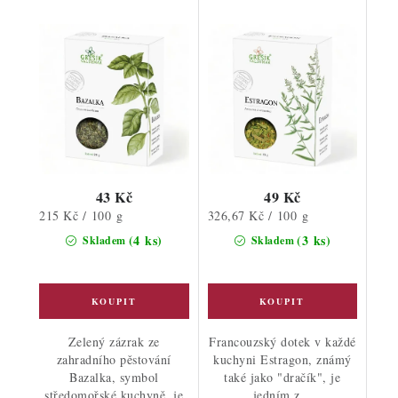
43 Kč
49 Kč
Měrná
Měrná
215 Kč / 100 g
326,67 Kč / 100 g
cena:
cena:
(4 ks)
(3 ks)
Skladem
Skladem
Zelený zázrak ze
Francouzský dotek v každé
zahradního pěstování
kuchyni Estragon, známý
Bazalka, symbol
také jako "dračík", je
středomořské kuchyně, je
jedním z...