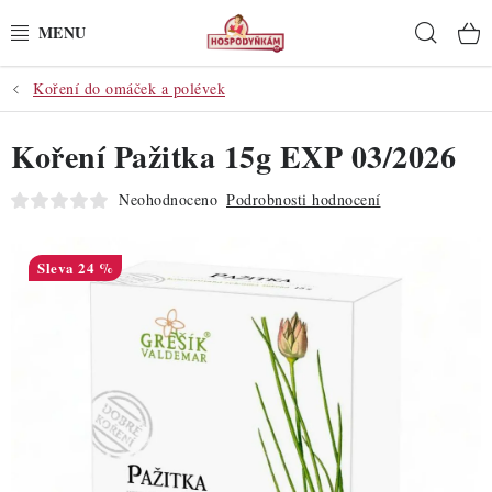
Přejít
Hleda
na
obsah
Koření do omáček a polévek
POTŘEBY
Koření Pažitka 15g EXP 03/2026
POMŮCKY
Neohodnoceno
Podrobnosti hodnocení
SUROVINY
DEKORACE
24 %
PRO OSLAVY
DO KUCHYNĚ
POCHUTINY