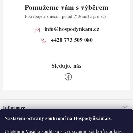
Pomůžeme vám s výběrem
Potřebujete s něčím poradit? Jsme tu pro vás!
info
@
hospodynkam.cz
+420 773 509 080
Z
á
Informace
p
a
Nastavení ochrany soukromí na Hospodyňkám.cz.
Nepřevzetí zásilky na dobírku
O nás
t
Obchodní podmínky
Udělením Vašeho souhlasu s využíváním souborů cookies