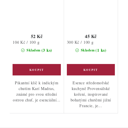
52 Kč
45 Kč
Měrná
Měrná
104 Kč / 100 g
300 Kč / 100 g
cena:
cena:
(3 ks)
(1 ks)
Skladem
Skladem
Pikantní klíč k indickým
Esence středomořské
chutím Karí Madras,
kuchyně Provensálské
známé pro svou střední
koření, inspirované
ostrou chuť, je esenciální...
bohatými chutěmi jižní
Francie, je...