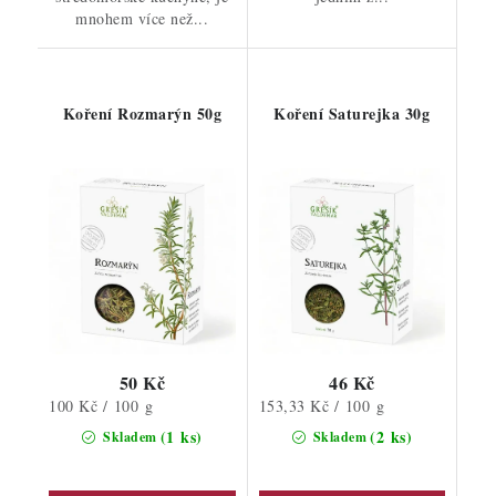
mnohem více než...
Koření Rozmarýn 50g
Koření Saturejka 30g
50 Kč
46 Kč
Měrná
Měrná
100 Kč / 100 g
153,33 Kč / 100 g
cena:
cena:
(1 ks)
(2 ks)
Skladem
Skladem