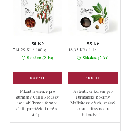
50 Kč
55 Kč
Měrná
Měrná
714,29 Kč / 100 g
18,33 Kč / 1 ks
cena:
cena:
(2 ks)
(2 ks)
Skladem
Skladem
Pikantní esence pro
Autentické koření pro
gurmány Chilli kroužky
gurmánské pokrmy
jsou oblíbenou formou
Muškátový ořech, známý
chilli papriček, které se
svou jedinečnou a
staly...
intenzivní...