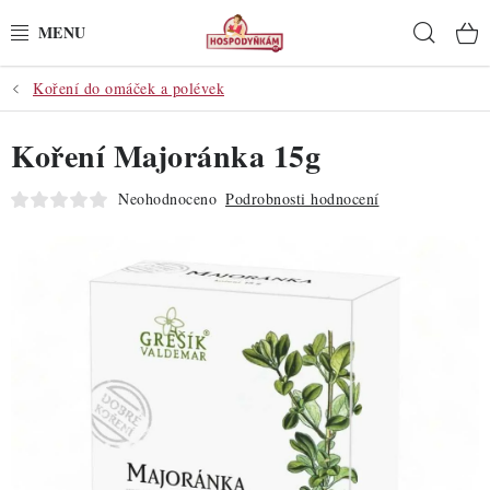
Přejít
Hleda
na
obsah
Koření do omáček a polévek
POTŘEBY
Koření Majoránka 15g
POMŮCKY
Neohodnoceno
Podrobnosti hodnocení
SUROVINY
DEKORACE
PRO OSLAVY
DO KUCHYNĚ
POCHUTINY