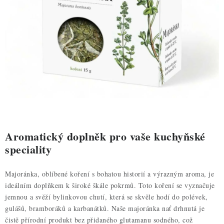
ZDRAVÉ PEČENÍ
DÁRKOVÉ POUKAZY
TÉMATICKÉ PRODUKTY
PROFI BALENÍ
NOVÉ ZBOŽÍ
ZNAČKY
Aromatický doplněk pro vaše kuchyňské
speciality
Nepřevzetí zásilky na dobírku
Obchodní podmínky
Majoránka, oblíbené koření s bohatou historií a výrazným aroma, je
Hodnocení obchodu
Blog
Moje objednávka
ideálním doplňkem k široké škále pokrmů. Toto koření se vyznačuje
Podmínky ochrany osobních údajů
jemnou a svěží bylinkovou chutí, která se skvěle hodí do polévek,
gulášů, bramboráků a karbanátků. Naše majoránka nať drhnutá je
čistě přírodní produkt bez přidaného glutamanu sodného, což