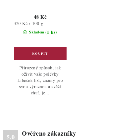
48 Kč
Měrná
320 Kč / 100 g
cena:
(1 ks)
Skladem
Přirozený způsob, jak
oživit vaše polévky
Libeček list, známý pro
svou výraznou a svěží
chuť, je...
Ověřeno zákazníky
5.0