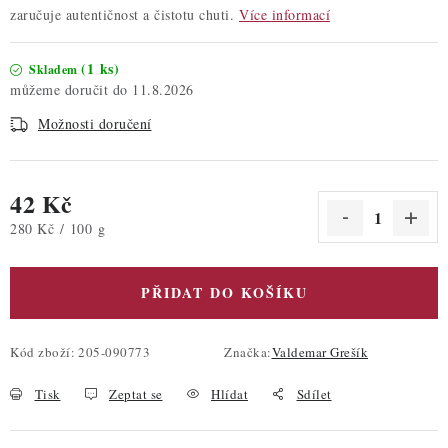
zaručuje autentičnost a čistotu chuti.
Více informací
(1 ks)
Skladem
11.8.2026
Možnosti doručení
42 Kč
Měrná cena:
280 Kč / 100 g
PŘIDAT DO KOŠÍKU
Kód zboží:
205-090773
Značka:
Valdemar Grešík
Tisk
Zeptat se
Hlídat
Sdílet