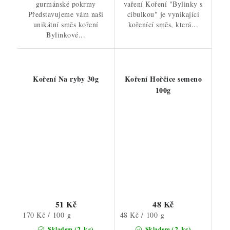
gurmánské pokrmy
vaření Koření "Bylinky s
Představujeme vám naši
cibulkou" je vynikající
unikátní směs koření
kořenící směs, která...
Bylinkové...
Koření Na ryby 30g
Koření Hořčice semeno
100g
51 Kč
48 Kč
Měrná
Měrná
170 Kč / 100 g
48 Kč / 100 g
cena:
cena:
(2 ks)
(2 ks)
Skladem
Skladem