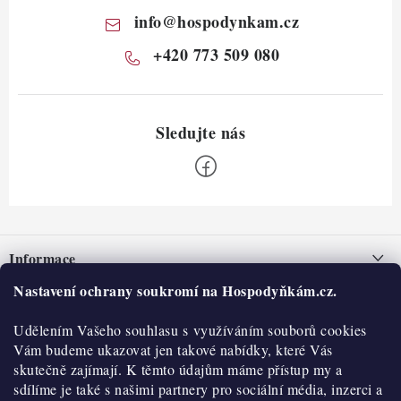
info
@
hospodynkam.cz
+420 773 509 080
Z
á
Informace
p
a
Nastavení ochrany soukromí na Hospodyňkám.cz.
Nepřevzetí zásilky na dobírku
O nás
t
Obchodní podmínky
Udělením Vašeho souhlasu s využíváním souborů cookies
í
Historie
O nákupu
Vám budeme ukazovat jen takové nabídky, které Vás
Hodnocení obchodu
skutečně zajímají. K těmto údajům máme přístup my a
Kontakty
Reklamace a vratky
sdílíme je také s našimi partnery pro sociální média, inzerci a
Blog