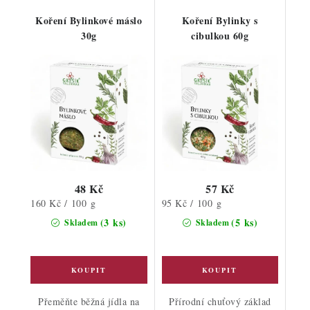
Koření Bylinkové máslo
Koření Bylinky s
30g
cibulkou 60g
48 Kč
57 Kč
Měrná
Měrná
160 Kč / 100 g
95 Kč / 100 g
cena:
cena:
(3 ks)
(5 ks)
Skladem
Skladem
Přeměňte běžná jídla na
Přírodní chuťový základ