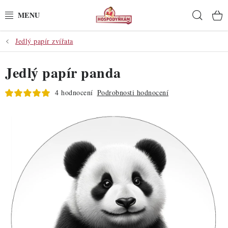
Přejít
Hleda
na
obsah
Jedlý papír zvířata
POTŘEBY
Jedlý papír panda
POMŮCKY
4 hodnocení
Podrobnosti hodnocení
SUROVINY
DEKORACE
PRO OSLAVY
DO KUCHYNĚ
POCHUTINY