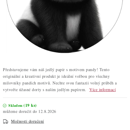
ZDRAVÉ PEČENÍ
DÁRKOVÉ POUKAZY
TÉMATICKÉ PRODUKTY
PROFI BALENÍ
NOVÉ ZBOŽÍ
Představujeme vám náš jedlý papír s motivem pandy! Tento
ZNAČKY
originální a kreativní produkt je ideální volbou pro všechny
milovníky pandích motivů. Nechte svou fantazii volný průběh a
vytvořte úžasné dorty s naším jedlým papírem.
Více informací
Nepřevzetí zásilky na dobírku
Obchodní podmínky
Hodnocení obchodu
Blog
Moje objednávka
(19 ks)
Skladem
Podmínky ochrany osobních údajů
12.8.2026
Možnosti doručení