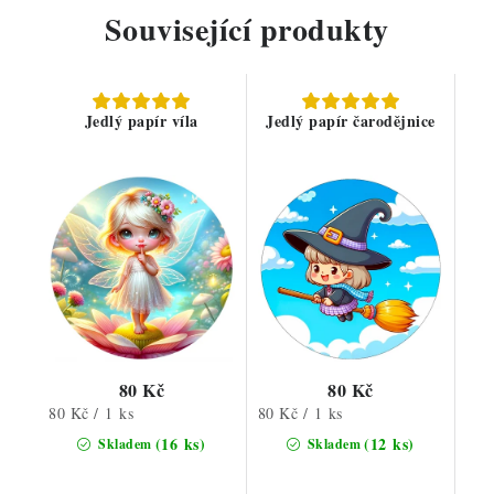
Související produkty
Jedlý papír víla
Jedlý papír čarodějnice
80 Kč
80 Kč
Měrná
Měrná
80 Kč / 1 ks
80 Kč / 1 ks
cena:
cena:
(16 ks)
(12 ks)
Skladem
Skladem