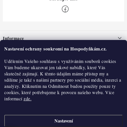
Z
á
Informace
p
a
Nastavení ochrany soukromí na Hospodyňkám.cz.
Nepřevzetí zásilky na dobírku
O nás
t
Obchodní podmínky
Udělením Vašeho souhlasu s využíváním souborů cookies
í
Historie
O nákupu
Vám budeme ukazovat jen takové nabídky, které Vás
Hodnocení obchodu
skutečně zajímají. K těmto údajům máme přístup my a
Kontakty
Reklamace a vratky
sdílíme je také s našimi partnery pro sociální média, inzerci a
Blog
analýzy. Kliknutím na Odmítnout budou použity pouze ty
cookies, které potřebujeme k provozu našeho webu. Více
Moje objednávka
Výdejní místa
informací
zde.
Podmínky ochrany osobních údajů
Cookies
Nastavení
Vydělávejte s námi