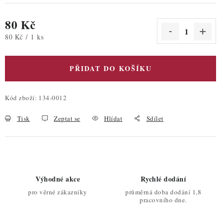
80 Kč
Měrná cena:
80 Kč / 1 ks
PŘIDAT DO KOŠÍKU
Kód zboží:
134-0012
Tisk
Zeptat se
Hlídat
Sdílet
Výhodné akce
Rychlé dodání
pro věrné zákazníky
průměrná doba dodání 1,8
pracovního dne.