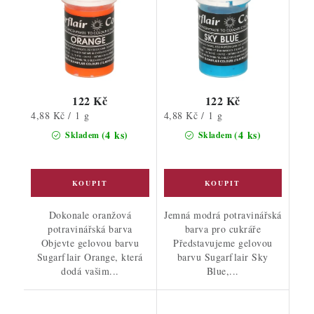
122 Kč
122 Kč
Měrná
Měrná
4,88 Kč / 1 g
4,88 Kč / 1 g
cena:
cena:
(4 ks)
(4 ks)
Skladem
Skladem
Dokonale oranžová
Jemná modrá potravinářská
potravinářská barva
barva pro cukráře
Objevte gelovou barvu
Představujeme gelovou
Sugarflair Orange, která
barvu Sugarflair Sky
dodá vašim...
Blue,...