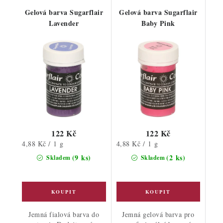
Gelová barva Sugarflair
Gelová barva Sugarflair
Lavender
Baby Pink
122 Kč
122 Kč
Měrná
Měrná
4,88 Kč / 1 g
4,88 Kč / 1 g
cena:
cena:
(9 ks)
(2 ks)
Skladem
Skladem
Jemná fialová barva do
Jemná gelová barva pro