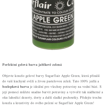
ZDRAVÉ PEČENÍ
DÁRKOVÉ POUKAZY
TÉMATICKÉ PRODUKTY
PROFI BALENÍ
NOVÉ ZBOŽÍ
ZNAČKY
Perfektní gelová barva jablkově zelená
Nepřevzetí zásilky na dobírku
Obchodní podmínky
Objevte kouzlo gelové barvy Sugarflair Apple Green, která přináší
do vaší kuchyně svěží a živou pastelovou zeleň. Tato 100% jedlá a
Hodnocení obchodu
Blog
Moje objednávka
bezlepková barva
je ideální pro všechny potraviny na vodní bázi. S
Podmínky ochrany osobních údajů
její pomocí můžete snadno barvit potraviny a vytvořit tak nádherné a
oku lahodící dezerty, dorty a další sladké pochoutky. Přidejte trochu
kouzla a kreativity do svého pečení se Sugarflair Apple Green!