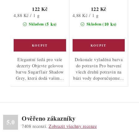
122 Kč
122 Kč
Měrná
Měrná
4,88 Kč / 1 g
4,88 Kč / 1 g
cena:
cena:
(5 ks)
(10 ks)
Skladem
Skladem
Elegantní šedá pro vaše
Dokonale vyladěná barva
dezerty Objevte gelovou
do potravin Pro barvení
barvu Sugarflair Shadow
všech druhů potravin na
Grey, která dodá vašim...
bázi vody doporučujeme...
Ověřeno zákazníky
5.0
7408
recenzí.
Zobrazit všechny recenze