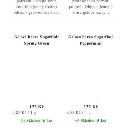
potravin Dodejte svým
profesionální barvení
dezertům jemný fialový
potravin Objevte jemnou
odstín s gelovou barvou...
krásu gelové barvy...
Gelová barva Sugarflair
Gelová barva Sugarflair
Spring Green
Peppermint
122 Kč
122 Kč
Měrná
Měrná
4,88 Kč / 1 g
4,88 Kč / 1 g
cena:
cena:
(6 ks)
(5 ks)
Skladem
Skladem