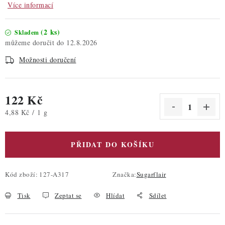
Více informací
(2 ks)
Skladem
12.8.2026
Možnosti doručení
122 Kč
Měrná cena:
4,88 Kč / 1 g
PŘIDAT DO KOŠÍKU
Kód zboží:
127-A317
Značka:
Sugarflair
Tisk
Zeptat se
Hlídat
Sdílet