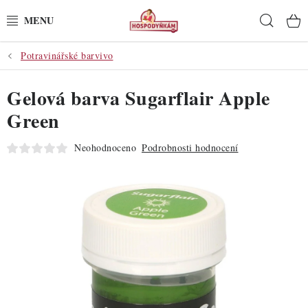
Přejít
Hleda
na
obsah
Potravinářské barvivo
POTŘEBY
Gelová barva Sugarflair Apple
POMŮCKY
Green
SUROVINY
Neohodnoceno
Podrobnosti hodnocení
DEKORACE
PRO OSLAVY
DO KUCHYNĚ
POCHUTINY