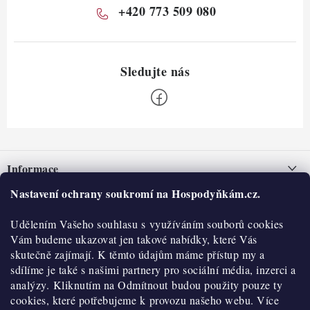
+420 773 509 080
Z
á
Informace
p
a
Nastavení ochrany soukromí na Hospodyňkám.cz.
Nepřevzetí zásilky na dobírku
O nás
t
Obchodní podmínky
Udělením Vašeho souhlasu s využíváním souborů cookies
í
Historie
O nákupu
Vám budeme ukazovat jen takové nabídky, které Vás
Hodnocení obchodu
skutečně zajímají. K těmto údajům máme přístup my a
Kontakty
Reklamace a vratky
sdílíme je také s našimi partnery pro sociální média, inzerci a
Blog
analýzy. Kliknutím na Odmítnout budou použity pouze ty
cookies, které potřebujeme k provozu našeho webu. Více
Moje objednávka
Výdejní místa