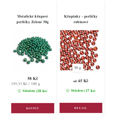
Metalické křupavé
Křupinky - perličky
perličky Zelené 30g
rubínové
50 g
58 Kč
45 Kč
od
Měrná
193,33 Kč / 100 g
cena:
(17 ks)
(28 ks)
Skladem
Skladem