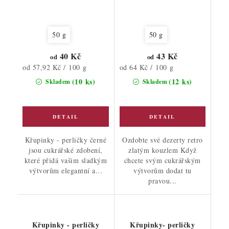
50 g
50 g
40 Kč
43 Kč
od
od
Měrná
Měrná
od 57,92 Kč / 100 g
od 64 Kč / 100 g
cena:
cena:
(10 ks)
(12 ks)
Skladem
Skladem
Křupinky - perličky černé
Ozdobte své dezerty retro
jsou cukrářské zdobení,
zlatým kouzlem Když
které přidá vašim sladkým
chcete svým cukrářským
výtvorům elegantní a...
výtvorům dodat tu
pravou...
Křupinky - perličky
Křupinky- perličky