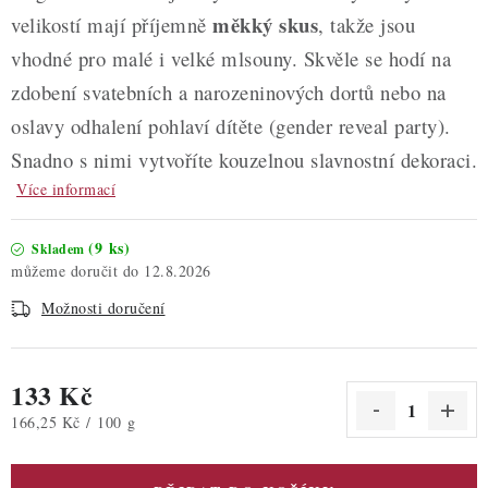
měkký skus
velikostí mají příjemně
, takže jsou
vhodné pro malé i velké mlsouny. Skvěle se hodí na
zdobení svatebních a narozeninových dortů nebo na
oslavy odhalení pohlaví dítěte (gender reveal party).
Snadno s nimi vytvoříte kouzelnou slavnostní dekoraci.
Více informací
(9 ks)
Skladem
12.8.2026
Možnosti doručení
133 Kč
Měrná cena:
166,25 Kč / 100 g