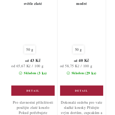
světle zlaté
modré
50 g
50 g
43 Kč
40 Kč
od
od
Měrná
Měrná
od 65,67 Kč / 100 g
od 58,75 Kč / 100 g
cena:
cena:
(3 ks)
(29 ks)
Skladem
Skladem
Pro slavnostní příležitosti
Dokonalá ozdoba pro vaše
použijte zlaté kouzlo
sladké kousky Přidejte
Pokud potřebujete
svým dortům, cupcakům a