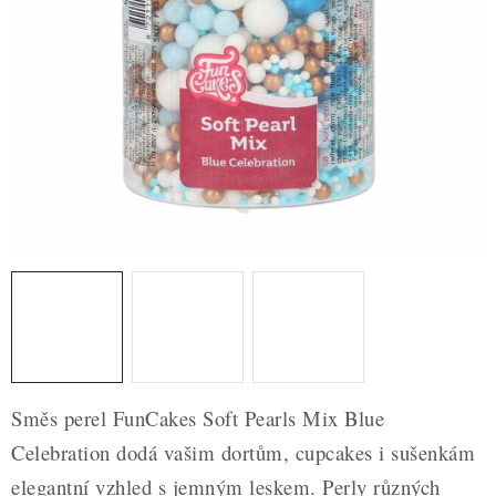
ZDRAVÉ PEČENÍ
DÁRKOVÉ POUKAZY
TÉMATICKÉ PRODUKTY
PROFI BALENÍ
NOVÉ ZBOŽÍ
ZNAČKY
Nepřevzetí zásilky na dobírku
Obchodní podmínky
Hodnocení obchodu
Blog
Moje objednávka
Směs perel FunCakes Soft Pearls Mix Blue
Podmínky ochrany osobních údajů
Celebration dodá vašim dortům, cupcakes i sušenkám
elegantní vzhled s jemným leskem. Perly různých