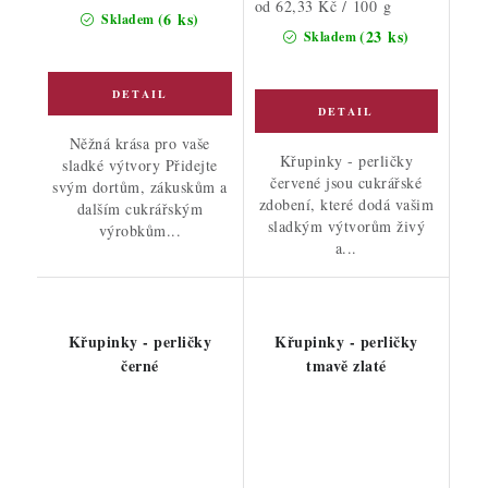
Měrná
od 62,33 Kč / 100 g
cena:
(6 ks)
Skladem
cena:
(23 ks)
Skladem
Něžná krása pro vaše
Křupinky - perličky
sladké výtvory Přidejte
červené jsou cukrářské
svým dortům, zákuskům a
zdobení, které dodá vašim
dalším cukrářským
sladkým výtvorům živý
výrobkům...
a...
Křupinky - perličky
Křupinky - perličky
černé
tmavě zlaté