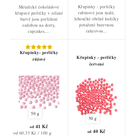
Křupinky - perličky
Metalické čokoládové
rubínové jsou malé,
křupavé perličky v zelené
lehoučké obilné kuličky
barvě jsou perfektní
potažené barevnou
ozdobou na dorty,
cukrovou...
cupcakes,...
Křupinky- perličky
Křupinky - perličky
růžové
červené
50 g
50 g
41 Kč
od
40 Kč
od
Měrná
od 60,33 Kč / 100 g