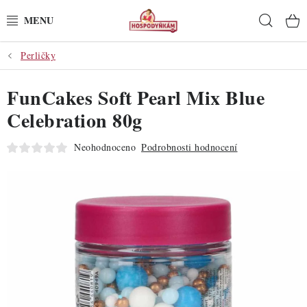
Přejít
Hleda
na
obsah
Perličky
POTŘEBY
FunCakes Soft Pearl Mix Blue
POMŮCKY
Celebration 80g
SUROVINY
Neohodnoceno
Podrobnosti hodnocení
DEKORACE
PRO OSLAVY
DO KUCHYNĚ
POCHUTINY