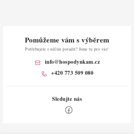
Pomůžeme vám s výběrem
Potřebujete s něčím poradit? Jsme tu pro vás!
info
@
hospodynkam.cz
+420 773 509 080
Z