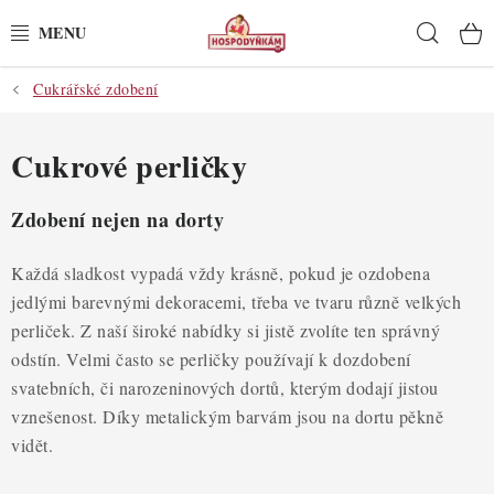
Přejít
Hleda
na
obsah
Cukrářské zdobení
POTŘEBY
POMŮCKY
Cukrové perličky
SUROVINY
Zdobení nejen na dorty
DEKORACE
Každá sladkost vypadá vždy krásně, pokud je ozdobena
jedlými barevnými dekoracemi, třeba ve tvaru různě velkých
PRO OSLAVY
perliček. Z naší široké nabídky si jistě zvolíte ten správný
odstín. Velmi často se perličky používají k dozdobení
DO KUCHYNĚ
svatebních, či narozeninových dortů, kterým dodají jistou
vznešenost. Díky metalickým barvám jsou na dortu pěkně
POCHUTINY
vidět.