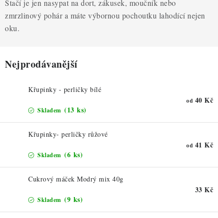
ZDRAVÉ PEČENÍ
Stačí je jen nasypat na dort, zákusek, moučník nebo
zmrzlinový pohár a máte výbornou pochoutku lahodící nejen
DÁRKOVÉ POUKAZY
oku.
TÉMATICKÉ PRODUKTY
Nejprodávanější
PROFI BALENÍ
Křupinky - perličky bílé
40 Kč
od
NOVÉ ZBOŽÍ
(13 ks)
Skladem
ZNAČKY
Křupinky- perličky růžové
41 Kč
od
(6 ks)
Nepřevzetí zásilky na dobírku
Obchodní podmínky
Skladem
Hodnocení obchodu
Blog
Moje objednávka
Cukrový máček Modrý mix 40g
Podmínky ochrany osobních údajů
33 Kč
(9 ks)
Skladem