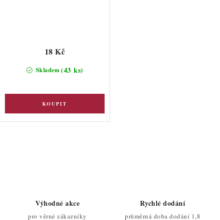
18 Kč
(43 ks)
Skladem
O
v
l
á
d
Výhodné akce
Rychlé dodání
a
pro věrné zákazníky
průměrná doba dodání 1,8