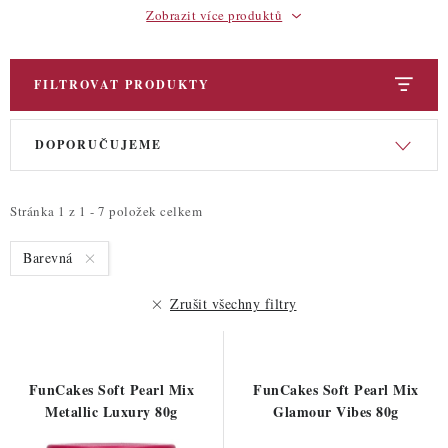
Zobrazit více produktů
FILTROVAT PRODUKTY
V
Ř
DOPORUČUJEME
ý
a
p
z
i
e
Stránka
1
z
1
-
7
položek celkem
s
n
Barevná
p
í
r
p
Zrušit všechny filtry
o
r
d
o
u
d
FunCakes Soft Pearl Mix
FunCakes Soft Pearl Mix
k
u
Metallic Luxury 80g
Glamour Vibes 80g
t
k