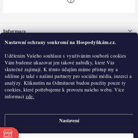
Z
á
Informace
p
a
Nastavení ochrany soukromí na Hospodyňkám.cz.
Nepřevzetí zásilky na dobírku
O nás
t
Obchodní podmínky
Udělením Vašeho souhlasu s využíváním souborů cookies
í
Historie
O nákupu
Vám budeme ukazovat jen takové nabídky, které Vás
Hodnocení obchodu
skutečně zajímají. K těmto údajům máme přístup my a
Kontakty
Reklamace a vratky
sdílíme je také s našimi partnery pro sociální média, inzerci a
Blog
analýzy. Kliknutím na Odmítnout budou použity pouze ty
cookies, které potřebujeme k provozu našeho webu. Více
Moje objednávka
Výdejní místa
informací
zde.
Podmínky ochrany osobních údajů
Cookies
Nastavení
Vydělávejte s námi
Copyright 2026
Hospodyňkám.cz
. Všechna práva vyhrazena.
Upravit nastavení
cookies
Velkoobchod