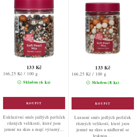
ů
t
ů
133 Kč
133 Kč
Měrná
166,25 Kč / 100 g
Měrná
166,25 Kč / 100 g
cena:
cena:
(6 ks)
(8 ks)
Skladem
Skladem
Exkluzivní směs jedlých perliček
Luxusní směs jedlých perliček
různých velikostí, které jsou
různých velikostí, které jsou
jemné na skus a mají výrazný...
jemné na skus a nádherně se
lesknou....