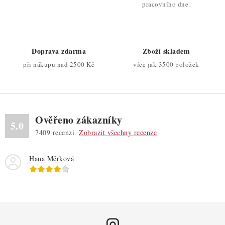
c
pracovního dne.
í
p
r
Doprava zdarma
Zboží skladem
v
při nákupu nad 2500 Kč
více jak 3500 položek
k
y
v
ý
Ověřeno zákazníky
p
5.0
7409
recenzí.
Zobrazit všechny recenze
i
s
Hana Měrková
u