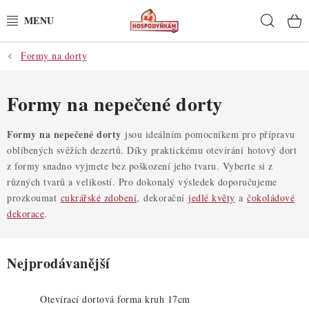
Přejít
Hleda
na
obsah
Formy na dorty
POTŘEBY
POMŮCKY
Formy na nepečené dorty
SUROVINY
Formy na nepečené dorty
jsou ideálním pomocníkem pro přípravu
oblíbených svěžích dezertů. Díky praktickému otevírání hotový dort
z formy snadno vyjmete bez poškození jeho tvaru. Vyberte si z
DEKORACE
různých tvarů a velikostí. Pro dokonalý výsledek doporučujeme
prozkoumat
cukrářské zdobení
, dekorační
jedlé květy
a
čokoládové
PRO OSLAVY
dekorace
.
DO KUCHYNĚ
Nejprodávanější
POCHUTINY
Otevírací dortová forma kruh 17cm