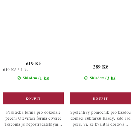
619 Kč
289 Kč
Měrná
619 Kč / 1 ks
cena:
(1 ks)
(3 ks)
Skladem
Skladem
Praktická forma pro dokonalé
Spolehlivý pomocník pro každou
pečení Otevírací forma čtverec
domácí cukrářku Každý, kdo rád
Tescoma je nepostradatelným...
peče, ví, že kvalitní dortová...