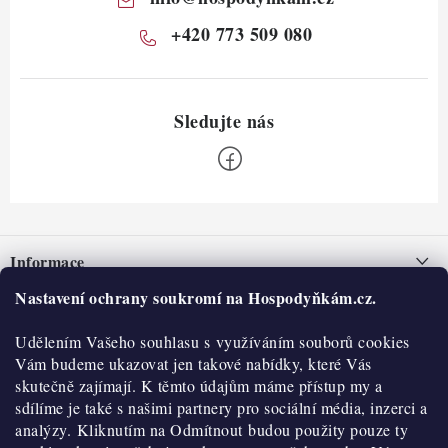
+420 773 509 080
Z
á
Informace
p
a
Nastavení ochrany soukromí na Hospodyňkám.cz.
Nepřevzetí zásilky na dobírku
O nás
t
Obchodní podmínky
Udělením Vašeho souhlasu s využíváním souborů cookies
í
Historie
O nákupu
Vám budeme ukazovat jen takové nabídky, které Vás
Hodnocení obchodu
skutečně zajímají. K těmto údajům máme přístup my a
Kontakty
Reklamace a vratky
sdílíme je také s našimi partnery pro sociální média, inzerci a
Blog
analýzy. Kliknutím na Odmítnout budou použity pouze ty