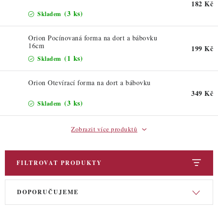
ZDRAVÉ PEČENÍ
182 Kč
(3 ks)
Skladem
DÁRKOVÉ POUKAZY
Orion Pocínovaná forma na dort a bábovku
16cm
199 Kč
TÉMATICKÉ PRODUKTY
(1 ks)
Skladem
PROFI BALENÍ
Orion Otevírací forma na dort a bábovku
349 Kč
NOVÉ ZBOŽÍ
(3 ks)
Skladem
ZNAČKY
Zobrazit více produktů
Nepřevzetí zásilky na dobírku
Obchodní podmínky
FILTROVAT PRODUKTY
Hodnocení obchodu
Blog
Moje objednávka
V
Ř
Podmínky ochrany osobních údajů
DOPORUČUJEME
ý
a
p
z