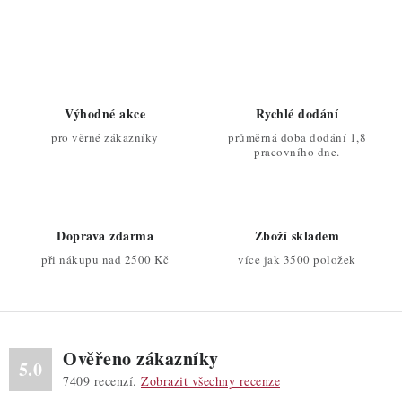
O
v
l
á
d
Výhodné akce
Rychlé dodání
a
pro věrné zákazníky
průměrná doba dodání 1,8
c
pracovního dne.
í
p
r
Doprava zdarma
Zboží skladem
v
při nákupu nad 2500 Kč
více jak 3500 položek
k
y
v
ý
Ověřeno zákazníky
p
5.0
7409
recenzí.
Zobrazit všechny recenze
i