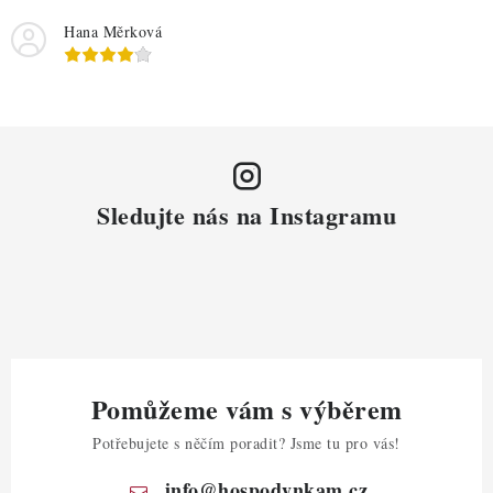
s
Hana Měrková
u
Sledujte nás na Instagramu
Pomůžeme vám s výběrem
Potřebujete s něčím poradit? Jsme tu pro vás!
info
@
hospodynkam.cz