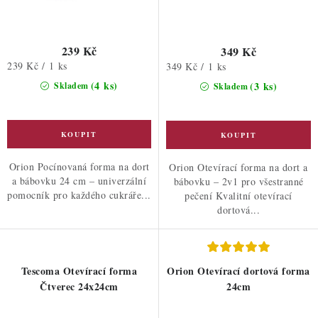
239 Kč
349 Kč
Měrná
239 Kč / 1 ks
Měrná
349 Kč / 1 ks
cena:
cena:
(4 ks)
(3 ks)
Skladem
Skladem
Orion Pocínovaná forma na dort
Orion Otevírací forma na dort a
a bábovku 24 cm – univerzální
bábovku – 2v1 pro všestranné
pomocník pro každého cukráře...
pečení Kvalitní otevírací
dortová...
Tescoma Otevírací forma
Orion Otevírací dortová forma
Čtverec 24x24cm
24cm