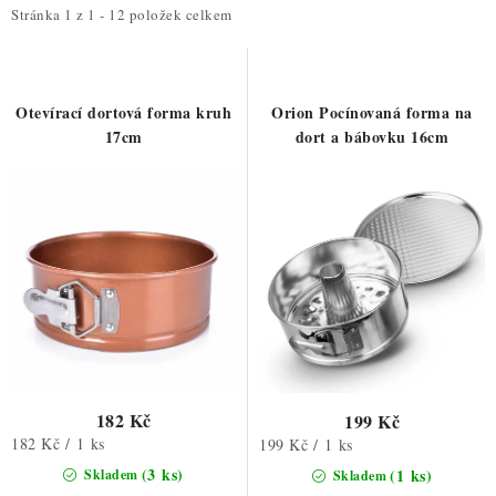
i
e
Stránka
1
z
1
-
12
položek celkem
s
n
p
í
r
p
Otevírací dortová forma kruh
Orion Pocínovaná forma na
o
r
17cm
dort a bábovku 16cm
d
o
u
d
k
u
t
k
ů
t
ů
182 Kč
199 Kč
Měrná
182 Kč / 1 ks
Měrná
199 Kč / 1 ks
cena:
cena:
(3 ks)
(1 ks)
Skladem
Skladem