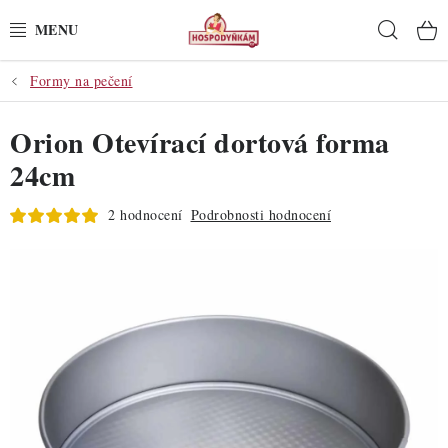
Přejít
Hleda
na
obsah
Formy na pečení
POTŘEBY
Orion Otevírací dortová forma
POMŮCKY
24cm
SUROVINY
2 hodnocení
Podrobnosti hodnocení
DEKORACE
PRO OSLAVY
DO KUCHYNĚ
POCHUTINY