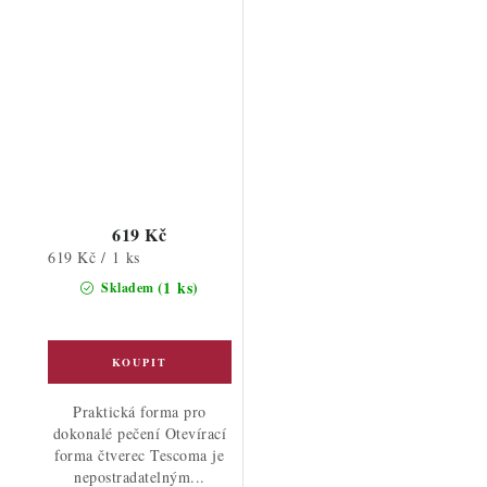
619 Kč
Měrná
619 Kč / 1 ks
cena:
(1 ks)
Skladem
Praktická forma pro
dokonalé pečení Otevírací
forma čtverec Tescoma je
nepostradatelným...