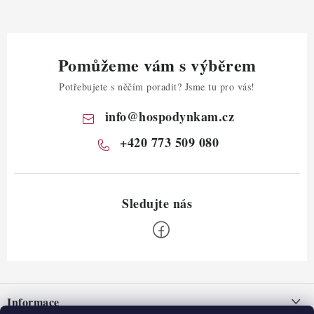
Pomůžeme vám s výběrem
Potřebujete s něčím poradit? Jsme tu pro vás!
info
@
hospodynkam.cz
+420 773 509 080
Z
á
Informace
p