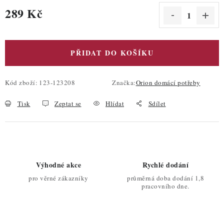
289 Kč
Měrná cena:
PŘIDAT DO KOŠÍKU
Kód zboží:
123-123208
Značka:
Orion domácí potřeby
Tisk
Zeptat se
Hlídat
Sdílet
Výhodné akce
Rychlé dodání
pro věrné zákazníky
průměrná doba dodání 1,8
pracovního dne.