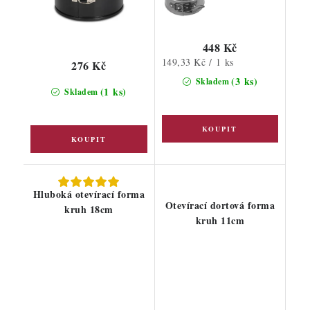
448 Kč
Měrná
149,33 Kč / 1 ks
276 Kč
cena:
(3 ks)
Skladem
(1 ks)
Skladem
Hluboká otevírací forma
Otevírací dortová forma
kruh 18cm
kruh 11cm