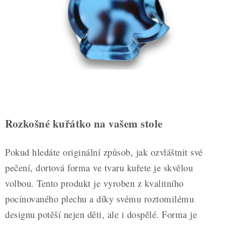
ZDRAVÉ PEČENÍ
DÁRKOVÉ POUKAZY
TÉMATICKÉ PRODUKTY
PROFI BALENÍ
NOVÉ ZBOŽÍ
Rozkošné kuřátko na vašem stole
ZNAČKY
Pokud hledáte originální způsob, jak ozvláštnit své
Nepřevzetí zásilky na dobírku
Obchodní podmínky
pečení, dortová forma ve tvaru kuřete je skvělou
Hodnocení obchodu
Blog
Moje objednávka
volbou. Tento produkt je vyroben z kvalitního
Podmínky ochrany osobních údajů
pocínovaného plechu a díky svému roztomilému
designu potěší nejen děti, ale i dospělé. Forma je