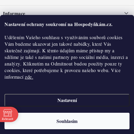
á
Informace
p
a
Nastavení ochrany soukromí na Hospodyňkám.cz.
Nepřevzetí zásilky na dobírku
O nás
t
Obchodní podmínky
Udělením Vašeho souhlasu s využíváním souborů cookies
í
Historie
O nákupu
Vám budeme ukazovat jen takové nabídky, které Vás
Hodnocení obchodu
skutečně zajímají. K těmto údajům máme přístup my a
Kontakty
Reklamace a vratky
sdílíme je také s našimi partnery pro sociální média, inzerci a
Blog
analýzy. Kliknutím na Odmítnout budou použity pouze ty
cookies, které potřebujeme k provozu našeho webu. Více
Moje objednávka
Výdejní místa
informací
zde.
Podmínky ochrany osobních údajů
Cookies
Nastavení
Vydělávejte s námi
Copyright 2026
Hospodyňkám.cz
. Všechna práva vyhrazena.
Upravit nastavení
cookies
Velkoobchod
Zobrazit
Souhlasím
Vytvořil Shoptet
Doprava a platba