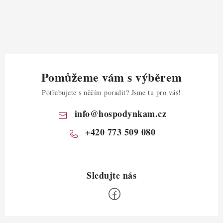
Pomůžeme vám s výběrem
Potřebujete s něčím poradit? Jsme tu pro vás!
info
@
hospodynkam.cz
+420 773 509 080
Z