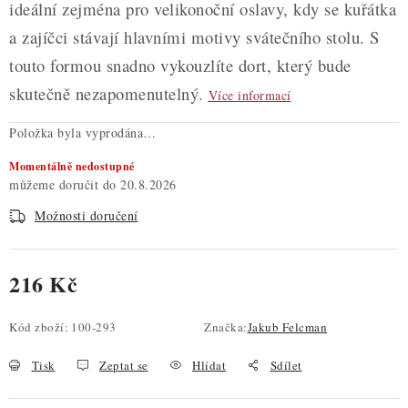
ideální zejména pro velikonoční oslavy, kdy se kuřátka
a zajíčci stávají hlavními motivy svátečního stolu. S
touto formou snadno vykouzlíte dort, který bude
skutečně nezapomenutelný.
Více informací
Položka byla vyprodána…
Momentálně nedostupné
20.8.2026
Možnosti doručení
216 Kč
Měrná cena:
Kód zboží:
100-293
Značka:
Jakub Felcman
Tisk
Zeptat se
Hlídat
Sdílet