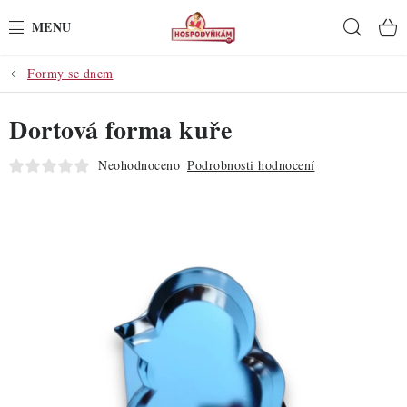
Přejít
Hleda
na
obsah
Formy se dnem
POTŘEBY
Dortová forma kuře
POMŮCKY
Neohodnoceno
Podrobnosti hodnocení
SUROVINY
DEKORACE
PRO OSLAVY
DO KUCHYNĚ
POCHUTINY