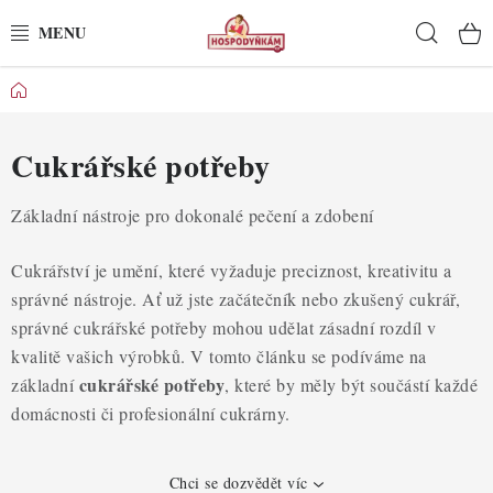
Přejít
Hleda
na
obsah
Domů
POTŘEBY
POMŮCKY
Cukrářské potřeby
SUROVINY
Základní nástroje pro dokonalé pečení a zdobení
DEKORACE
Cukrářství je umění, které vyžaduje preciznost, kreativitu a
správné nástroje. Ať už jste začátečník nebo zkušený cukrář,
PRO OSLAVY
správné cukrářské potřeby mohou udělat zásadní rozdíl v
kvalitě vašich výrobků. V tomto článku se podíváme na
DO KUCHYNĚ
cukrářské potřeby
základní
, které by měly být součástí každé
domácnosti či profesionální cukrárny.
POCHUTINY
Chci se dozvědět víc