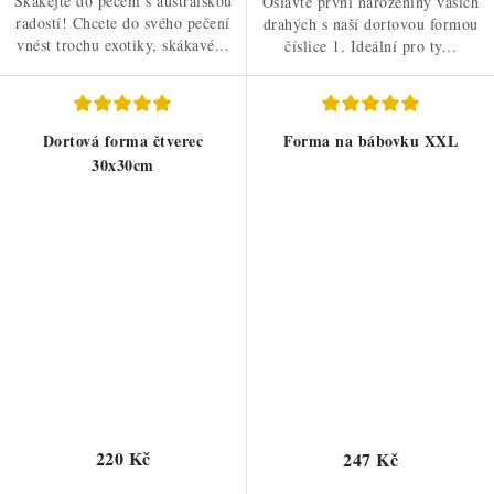
Skákejte do pečení s australskou
Oslavte první narozeniny vašich
radostí! Chcete do svého pečení
drahých s naší dortovou formou
vnést trochu exotiky, skákavé...
číslice 1. Ideální pro ty...
Dortová forma čtverec
Forma na bábovku XXL
30x30cm
220 Kč
247 Kč