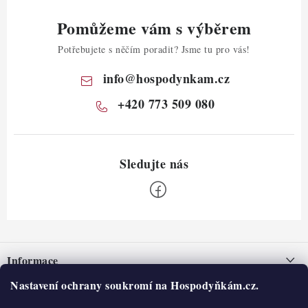
Pomůžeme vám s výběrem
Potřebujete s něčím poradit? Jsme tu pro vás!
info
@
hospodynkam.cz
+420 773 509 080
Z
á
Informace
p
a
Nastavení ochrany soukromí na Hospodyňkám.cz.
Nepřevzetí zásilky na dobírku
O nás
t