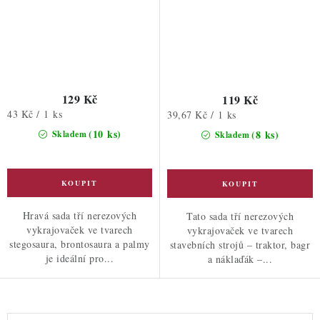
129 Kč
119 Kč
Měrná
43 Kč / 1 ks
Měrná
39,67 Kč / 1 ks
cena:
cena:
(10 ks)
(8 ks)
Skladem
Skladem
Hravá sada tří nerezových
Tato sada tří nerezových
vykrajovaček ve tvarech
vykrajovaček ve tvarech
stegosaura, brontosaura a palmy
stavebních strojů – traktor, bagr
je ideální pro...
a náklaďák –...