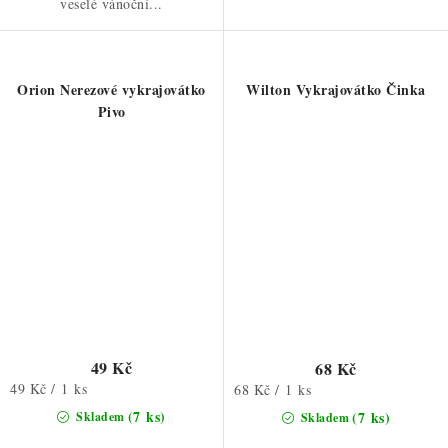
veselé vánoční...
Orion Nerezové vykrajovátko
Wilton Vykrajovátko Činka
Pivo
49 Kč
68 Kč
Měrná
49 Kč / 1 ks
Měrná
68 Kč / 1 ks
cena:
cena:
(7 ks)
(7 ks)
Skladem
Skladem