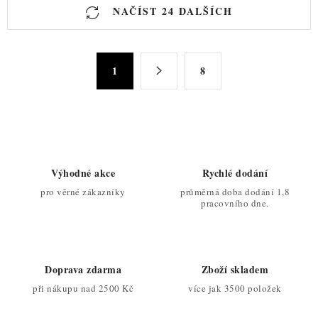
O
NAČÍST 24 DALŠÍCH
v
l
á
S
d
1
8
t
a
r
c
á
n
í
k
p
o
r
Výhodné akce
Rychlé dodání
v
v
pro věrné zákazníky
průměrná doba dodání 1,8
á
k
pracovního dne.
n
y
í
v
ý
Doprava zdarma
Zboží skladem
p
při nákupu nad 2500 Kč
více jak 3500 položek
i
s