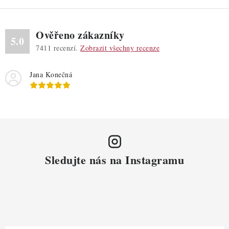
u
Ověřeno zákazníky
5.0
7411
recenzí.
Zobrazit všechny recenze
Jana Konečná
Sledujte nás na Instagramu