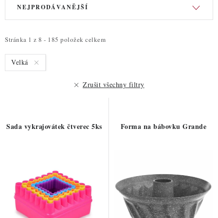
V
Ř
NEJPRODÁVANĚJŠÍ
ý
a
p
z
i
e
Stránka
1
z
8
-
185
položek celkem
s
n
Velká
p
í
r
p
Zrušit všechny filtry
o
r
d
o
u
d
Sada vykrajovátek čtverec 5ks
Forma na bábovku Grande
k
u
t
k
ů
t
ů