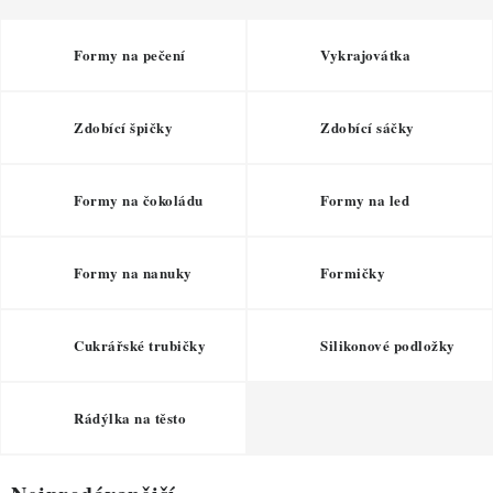
ZDRAVÉ PEČENÍ
Formy na pečení
Vykrajovátka
DÁRKOVÉ POUKAZY
TÉMATICKÉ PRODUKTY
Zdobící špičky
Zdobící sáčky
PROFI BALENÍ
Formy na čokoládu
Formy na led
NOVÉ ZBOŽÍ
Formy na nanuky
Formičky
ZNAČKY
Cukrářské trubičky
Silikonové podložky
Nepřevzetí zásilky na dobírku
Obchodní podmínky
Hodnocení obchodu
Blog
Moje objednávka
Rádýlka na těsto
Podmínky ochrany osobních údajů