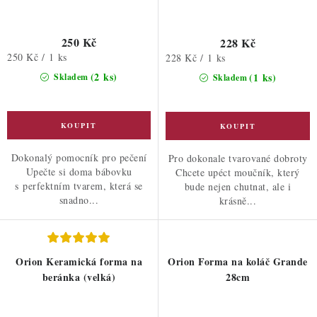
250 Kč
228 Kč
Měrná
250 Kč / 1 ks
Měrná
228 Kč / 1 ks
cena:
cena:
(2 ks)
(1 ks)
Skladem
Skladem
Dokonalý pomocník pro pečení
Pro dokonale tvarované dobroty
Upečte si doma bábovku
Chcete upéct moučník, který
s perfektním tvarem, která se
bude nejen chutnat, ale i
snadno...
krásně...
Orion Keramická forma na
Orion Forma na koláč Grande
beránka (velká)
28cm