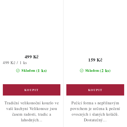
499 Kč
159 Kč
Měrná
499 Kč / 1 ks
cena:
(1 ks)
(2 ks)
Skladem
Skladem
Tradiční velikonoční kouzlo ve
Pečící forma s nepřilnavým
vaší kuchyni Velikonoce jsou
povrchem je určena k pečení
časem radosti, tradic a
ovocných i slaných koláčů.
lahodných...
Dostatečný...