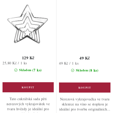
129 Kč
49 Kč
Měrná
25,80 Kč / 1 ks
Měrná
49 Kč / 1 ks
cena:
cena:
(7 ks)
(8 ks)
Skladem
Skladem
Tato cukrářská sada pěti
Nerezová vykrajovačka ve tvaru
nerezových vykrajovátek ve
sklenice na víno se stopkou je
tvaru hvězdy je ideální pro
ideální pro tvorbu originálních...