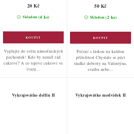
20 Kč
50 Kč
(4 ks)
(2 ks)
Skladem
Skladem
Vyplujte do světa námořnických
Pečení s láskou na každou
pochoutek! Kdo by neměl rád
příležitost Chystáte se péct
cukroví? A co teprve cukroví ve
sladké dobroty na Valentýna,
tvaru...
svatbu nebo...
Vykrajovátko delfín II
Vykrajovátko medvídek II