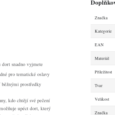
Doplňko
Značka
Kategorie
EAN
Materiál
 dort snadno vyjmete
Příležitost
odné pro tematické oslavy
í běžnými prostředky
Tvar
Velikost
ny, kdo chtějí své pečení
možňuje upéct dort, který
Značka