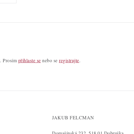
y. Prosím
přihlaste se
nebo se
registrujte
.
JAKUB FELCMAN
Domašínská 232, 518 01 Dobruška