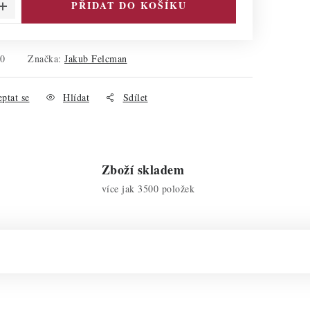
PŘIDAT DO KOŠÍKU
70
Značka:
Jakub Felcman
ptat se
Hlídat
Sdílet
Zboží skladem
více jak 3500 položek