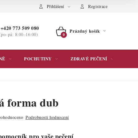
ochrany osobních údajů
Přihlášení
Registrace
+420 773 509 080
Prázdný košík
(po–pá: 8:00–16:00)
NÁKUPNÍ
KOŠÍK
NĚ
POCHUTINY
ZDRAVÉ PEČENÍ
DÁR
á forma dub
ohodnoceno
Podrobnosti hodnocení
pomocník pro vaše pečení