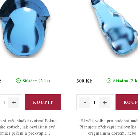
č
300 Kč
(2 ks)
(2 k
Skladem
Skladem
e si vaše sladké tvoření Pokud
Skvělá volba pro hudební nad
áte způsob, jak ozvláštnit své
Plánujete překvapit milovníka
omácí pečení a překvapit...
originálním dortem, nebo.