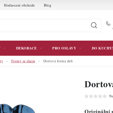
Hodnocení obchodu
Blog
Moje objednávka
Podmínky 
Y
DEKORACE
PRO OSLAVY
DO KUCHY
ty
Formy se dnem
Dortová forma dub
Dortov
Ne
Originální 