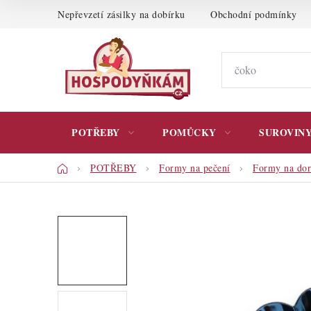
Přejít
Nepřevzetí zásilky na dobírku
Obchodní podmínky
na
obsah
POTŘEBY
POMŮCKY
SUROVIN
Domů
POTŘEBY
Formy na pečení
Formy na dor