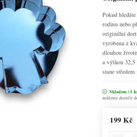
Pokud hledáte 
rodinu nebo př
originální dor
vyrobena z kva
dlouhou životn
a výškou 32,5 
stane středem 
Skladem
(1 k
199 Kč
Měrná cena: