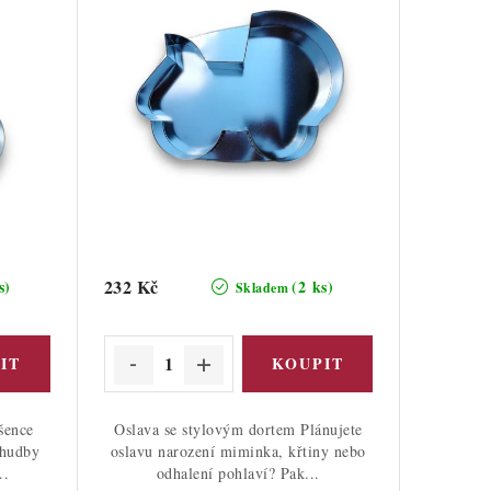
232 Kč
s)
(2 ks)
Skladem
šence
Oslava se stylovým dortem Plánujete
 hudby
oslavu narození miminka, křtiny nebo
..
odhalení pohlaví? Pak...