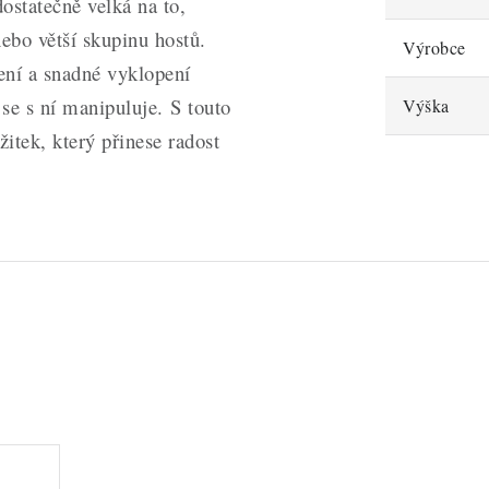
ostatečně velká na to,
nebo větší skupinu hostů.
Výrobce
ení a snadné vyklopení
se s ní manipuluje.
S touto
Výška
itek, který přinese radost