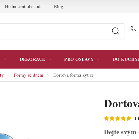
Hodnocení obchodu
Blog
Moje objednávka
Podmínky 
Y
DEKORACE
PRO OSLAVY
DO KUCHY
ty
Formy se dnem
Dortová forma kytice
Dortov
1 
Dejte svým 