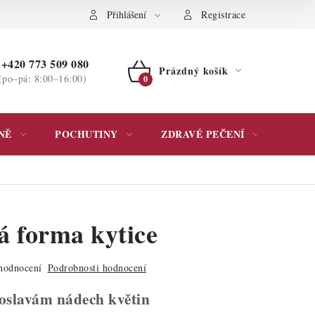
ochrany osobních údajů
Přihlášení
Registrace
+420 773 509 080
Prázdný košík
(po–pá: 8:00–16:00)
NÁKUPNÍ
KOŠÍK
NĚ
POCHUTINY
ZDRAVÉ PEČENÍ
DÁR
á forma kytice
hodnocení
Podrobnosti hodnocení
oslavám nádech květin