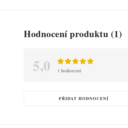
V
Hodnocení produktu (1)
ý
p
i
5,0
s
1 hodnocení
h
o
d
PŘIDAT HODNOCENÍ
n
o
c