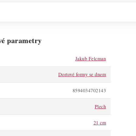
vé parametry
Jakub Felcman
Dortové formy se dnem
8594034702143
Plech
21 cm