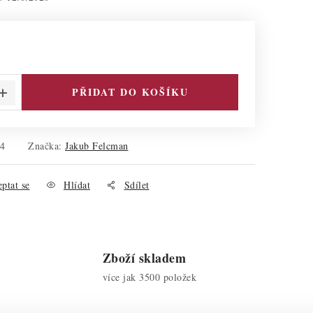
PŘIDAT DO KOŠÍKU
14
Značka:
Jakub Felcman
ptat se
Hlídat
Sdílet
Zboží skladem
více jak 3500 položek