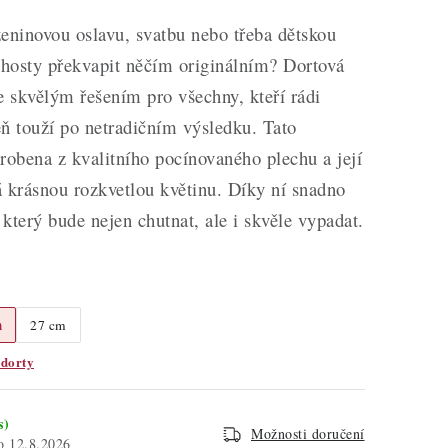
eninovou oslavu, svatbu nebo třeba dětskou
 hosty překvapit něčím originálním? Dortová
e skvělým řešením pro všechny, kteří rádi
ň touží po netradičním výsledku. Tato
robena z kvalitního pocínovaného plechu a její
 krásnou rozkvetlou květinu. Díky ní snadno
, který bude nejen chutnat, ale i skvěle vypadat.
m
27 cm
 dorty
s)
Možnosti doručení
12.8.2026