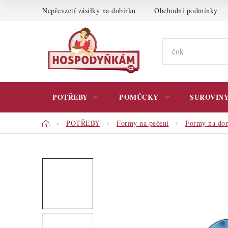
Přejít
Nepřevzetí zásilky na dobírku
Obchodní podmínky
na
obsah
POTŘEBY
POMŮCKY
SUROVIN
Domů
POTŘEBY
Formy na pečení
Formy na dor