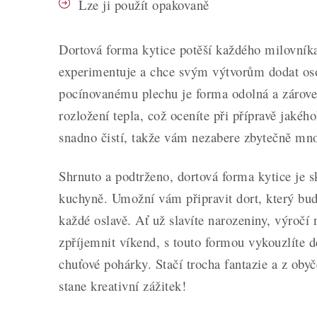
Lze ji použít opakovaně
Dortová forma kytice potěší každého milovníka
experimentuje a chce svým výtvorům dodat os
pocínovanému plechu je forma odolná a zárove
rozložení tepla, což oceníte při přípravě jakéh
snadno čistí, takže vám nezabere zbytečně mn
Shrnuto a podtrženo, dortová forma kytice je
kuchyně. Umožní vám připravit dort, který bu
každé oslavě. Ať už slavíte narozeniny, výročí 
zpříjemnit víkend, s touto formou vykouzlíte de
chuťové pohárky. Stačí trocha fantazie a z oby
stane kreativní zážitek!