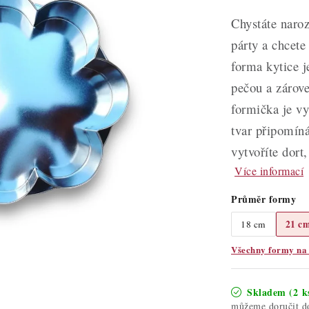
Chystáte naroz
párty a chcete
forma kytice j
pečou a zárove
formička je vy
tvar připomíná
vytvoříte dort
Více informací
Průměr formy
21 c
18 cm
Všechny formy na
Skladem
(2 k