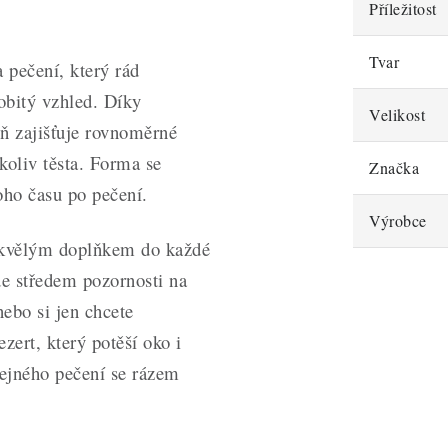
Příležitost
Tvar
 pečení, který rád
obitý vzhled. Díky
Velikost
ň zajišťuje rovnoměrné
okoliv těsta. Forma se
Značka
oho času po pečení.
Výrobce
 skvělým doplňkem do každé
de středem pozornosti na
nebo si jen chcete
zert, který potěší oko i
čejného pečení se rázem