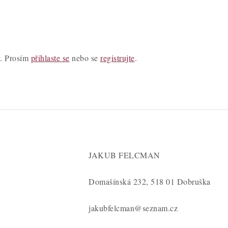
y. Prosím
přihlaste se
nebo se
registrujte
.
JAKUB FELCMAN
Domašínská 232, 518 01 Dobruška
jakubfelcman@seznam.cz