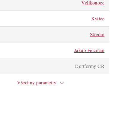
Velikonoce
Kytice
Střední
Jakub Felcman
Dortformy ČR
Všechny parametry