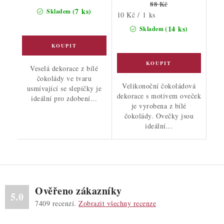
88 Kč
cena:
(7 ks)
Skladem
Měrná
10 Kč / 1 ks
cena:
(14 ks)
Skladem
Veselá dekorace z bílé
čokolády ve tvaru
Velikonoční čokoládová
usmívající se slepičky je
dekorace s motivem oveček
ideální pro zdobení...
je vyrobena z bílé
čokolády. Ovečky jsou
ideální...
Ověřeno zákazníky
5.0
7409
recenzí.
Zobrazit všechny recenze