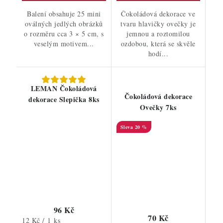
Balení obsahuje 25 mini
Čokoládová dekorace ve
oválných jedlých obrázků
tvaru hlavičky ovečky je
o rozměru cca 3 × 5 cm, s
jemnou a roztomilou
veselým motivem...
ozdobou, která se skvěle
hodí...
LEMAN Čokoládová
Čokoládová dekorace
dekorace Slepička 8ks
Ovečky 7ks
20 %
96 Kč
70 Kč
Měrná
12 Kč / 1 ks