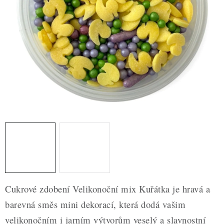
ZDRAVÉ PEČENÍ
DÁRKOVÉ POUKAZY
TÉMATICKÉ PRODUKTY
PROFI BALENÍ
NOVÉ ZBOŽÍ
ZNAČKY
Nepřevzetí zásilky na dobírku
Obchodní podmínky
Hodnocení obchodu
Blog
Moje objednávka
Cukrové zdobení Velikonoční mix Kuřátka je hravá a
Podmínky ochrany osobních údajů
barevná směs mini dekorací, která dodá vašim
velikonočním i jarním výtvorům veselý a slavnostní