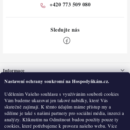
+420 773 509 080
Z
á
Informace
p
a
Nastavení ochrany soukromí na Hospodyňkám.cz.
Nepřevzetí zásilky na dobírku
O nás
t
Obchodní podmínky
Udělením Vašeho souhlasu s využíváním souborů cookies
í
Historie
O nákupu
Vám budeme ukazovat jen takové nabídky, které Vás
Hodnocení obchodu
skutečně zajímají. K těmto údajům máme přístup my a
Kontakty
Reklamace a vratky
sdílíme je také s našimi partnery pro sociální média, inzerci a
Blog
analýzy. Kliknutím na Odmítnout budou použity pouze ty
cookies, které potřebujeme k provozu našeho webu. Více
Moje objednávka
Výdejní místa