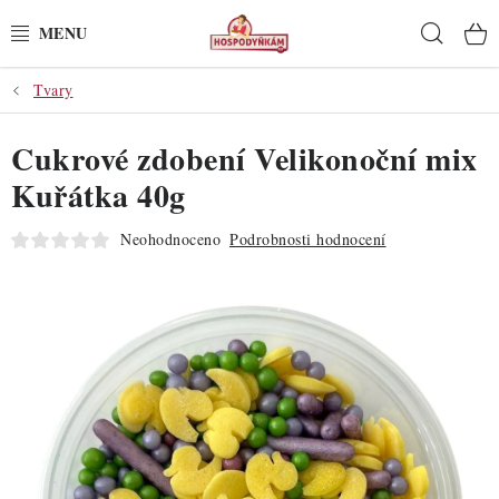
Přejít
Hleda
na
obsah
Tvary
POTŘEBY
Cukrové zdobení Velikonoční mix
POMŮCKY
Kuřátka 40g
SUROVINY
Neohodnoceno
Podrobnosti hodnocení
DEKORACE
PRO OSLAVY
DO KUCHYNĚ
POCHUTINY