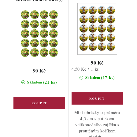
90 Kč
Měrná
4,50 Kč / 1 ks
90 Kč
cena:
(17 ks)
Skladem
(21 ks)
Skladem
Mini obrázky o průměru
4,5 cm s potiskem
velikonočního zajíčka s
proutěným košíkem
plných...