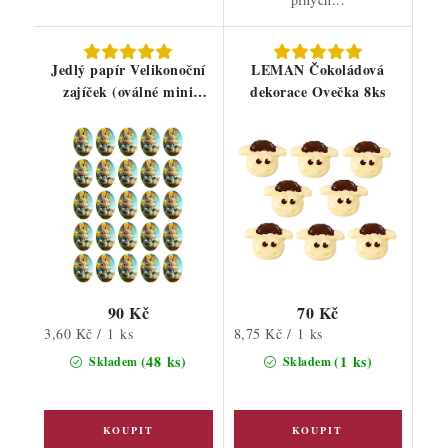
Jedlý papír Velikonoční
LEMAN Čokoládová
zajíček (oválné mini
dekorace Ovečka 8ks
obrázky)
90 Kč
70 Kč
Měrná
Měrná
3,60 Kč / 1 ks
8,75 Kč / 1 ks
cena:
cena:
(48 ks)
(1 ks)
Skladem
Skladem