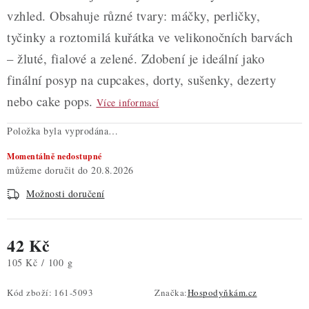
vzhled. Obsahuje různé tvary: máčky, perličky,
tyčinky a roztomilá kuřátka ve velikonočních barvách
– žluté, fialové a zelené. Zdobení je ideální jako
finální posyp na cupcakes, dorty, sušenky, dezerty
nebo cake pops.
Více informací
Položka byla vyprodána…
Momentálně nedostupné
20.8.2026
Možnosti doručení
42 Kč
Měrná cena:
105 Kč / 100 g
Kód zboží:
161-5093
Značka:
Hospodyňkám.cz