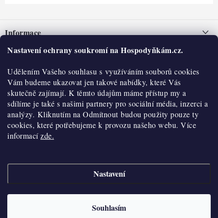
Z
á
Informace
p
a
Nastavení ochrany soukromí na Hospodyňkám.cz.
Nepřevzetí zásilky na dobírku
O nás
t
Obchodní podmínky
Udělením Vašeho souhlasu s využíváním souborů cookies
í
Historie
O nákupu
Vám budeme ukazovat jen takové nabídky, které Vás
Hodnocení obchodu
skutečně zajímají. K těmto údajům máme přístup my a
Kontakty
Reklamace a vratky
sdílíme je také s našimi partnery pro sociální média, inzerci a
Blog
analýzy. Kliknutím na Odmítnout budou použity pouze ty
cookies, které potřebujeme k provozu našeho webu. Více
Moje objednávka
Výdejní místa
informací
zde.
Podmínky ochrany osobních údajů
Cookies
Nastavení
Vydělávejte s námi
Copyright 2026
Hospodyňkám.cz
. Všechna práva vyhrazena.
Upravit nastavení
cookies
Velkoobchod
Souhlasím
Vytvořil Shoptet