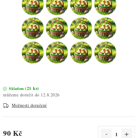
ZDRAVÉ PEČENÍ
DÁRKOVÉ POUKAZY
TÉMATICKÉ PRODUKTY
PROFI BALENÍ
NOVÉ ZBOŽÍ
ZNAČKY
(21 ks)
Skladem
12.8.2026
Nepřevzetí zásilky na dobírku
Obchodní podmínky
Možnosti doručení
Hodnocení obchodu
Blog
Moje objednávka
Podmínky ochrany osobních údajů
90 Kč