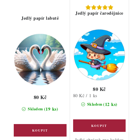
Jedlý papír čarodějnice
Jedlý papír labutě
80 Kč
Měrná
80 Kč / 1 ks
80 Kč
cena:
(12 ks)
Skladem
(19 ks)
Skladem
Jedlý obrázek pro každou