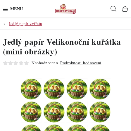
Přejít
Hleda
na
obsah
Jedlý papír zvířata
POTŘEBY
Jedlý papír Velikonoční kuřátka
POMŮCKY
(mini obrázky)
SUROVINY
Neohodnoceno
Podrobnosti hodnocení
DEKORACE
PRO OSLAVY
DO KUCHYNĚ
POCHUTINY