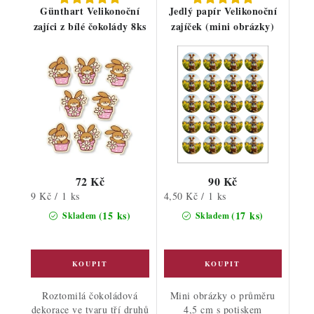
Günthart Velikonoční
Jedlý papír Velikonoční
zajíci z bílé čokolády 8ks
zajíček (mini obrázky)
72 Kč
90 Kč
Měrná
Měrná
9 Kč / 1 ks
4,50 Kč / 1 ks
cena:
cena:
(15 ks)
(17 ks)
Skladem
Skladem
Roztomilá čokoládová
Mini obrázky o průměru
dekorace ve tvaru tří druhů
4,5 cm s potiskem