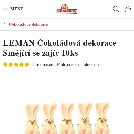
Přejít
Hleda
na
obsah
Čokoládové dekorace
POTŘEBY
LEMAN Čokoládová dekorace
POMŮCKY
Smějící se zajíc 10ks
SUROVINY
1 hodnocení
Podrobnosti hodnocení
DEKORACE
PRO OSLAVY
DO KUCHYNĚ
POCHUTINY