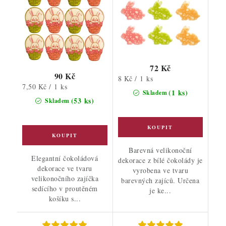
72 Kč
90 Kč
Měrná
8 Kč / 1 ks
Měrná
7,50 Kč / 1 ks
cena:
(1 ks)
Skladem
cena:
(53 ks)
Skladem
Barevná velikonoční
Elegantní čokoládová
dekorace z bílé čokolády je
dekorace ve tvaru
vyrobena ve tvaru
velikonočního zajíčka
barevných zajíců. Určena
sedícího v proutěném
je ke...
košíku s...