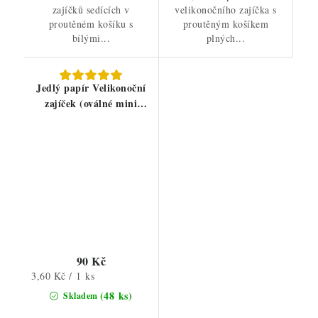
zajíčků sedících v
velikonočního zajíčka s
proutěném košíku s
proutěným košíkem
bílými...
plných...
Jedlý papír Velikonoční
zajíček (oválné mini
obrázky)
90 Kč
Měrná
3,60 Kč / 1 ks
cena:
(48 ks)
Skladem