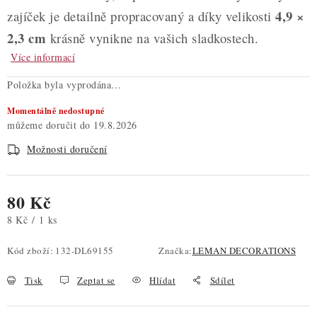
4,9 ×
zajíček je detailně propracovaný a díky velikosti
2,3 cm
krásně vynikne na vašich sladkostech.
Více informací
Položka byla vyprodána…
Momentálně nedostupné
19.8.2026
Možnosti doručení
80 Kč
Měrná cena:
8 Kč / 1 ks
Kód zboží:
132-DL69155
Značka:
LEMAN DECORATIONS
Tisk
Zeptat se
Hlídat
Sdílet