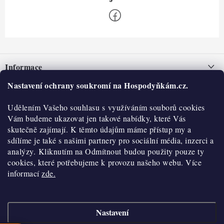
Z
á
Informace
p
a
Nastavení ochrany soukromí na Hospodyňkám.cz.
Nepřevzetí zásilky na dobírku
O nás
t
Obchodní podmínky
Udělením Vašeho souhlasu s využíváním souborů cookies
í
Historie
O nákupu
Vám budeme ukazovat jen takové nabídky, které Vás
Hodnocení obchodu
skutečně zajímají. K těmto údajům máme přístup my a
Kontakty
Reklamace a vratky
sdílíme je také s našimi partnery pro sociální média, inzerci a
Blog
analýzy. Kliknutím na Odmítnout budou použity pouze ty
cookies, které potřebujeme k provozu našeho webu. Více
Moje objednávka
Výdejní místa
informací
zde.
Podmínky ochrany osobních údajů
Cookies
Nastavení
Vydělávejte s námi