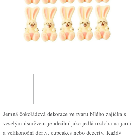
ZDRAVÉ PEČENÍ
DÁRKOVÉ POUKAZY
TÉMATICKÉ PRODUKTY
PROFI BALENÍ
NOVÉ ZBOŽÍ
ZNAČKY
Nepřevzetí zásilky na dobírku
Obchodní podmínky
Hodnocení obchodu
Blog
Moje objednávka
Jemná čokoládová dekorace ve tvaru bílého zajíčka s
Podmínky ochrany osobních údajů
veselým úsměvem je ideální jako jedlá ozdoba na jarní
a velikonoční dorty, cupcakes nebo dezerty. Každý