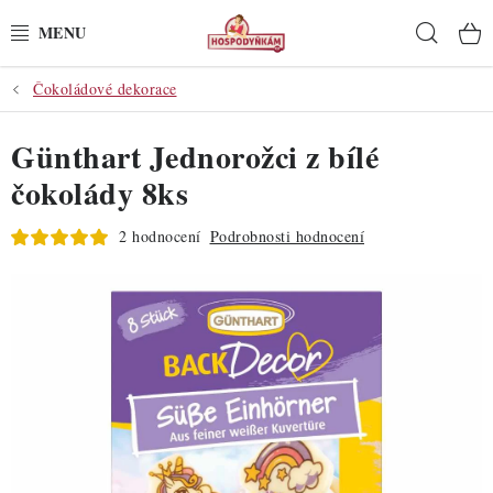
Přejít
Hleda
na
obsah
Čokoládové dekorace
POTŘEBY
Günthart Jednorožci z bílé
POMŮCKY
čokolády 8ks
SUROVINY
2 hodnocení
Podrobnosti hodnocení
DEKORACE
PRO OSLAVY
DO KUCHYNĚ
POCHUTINY