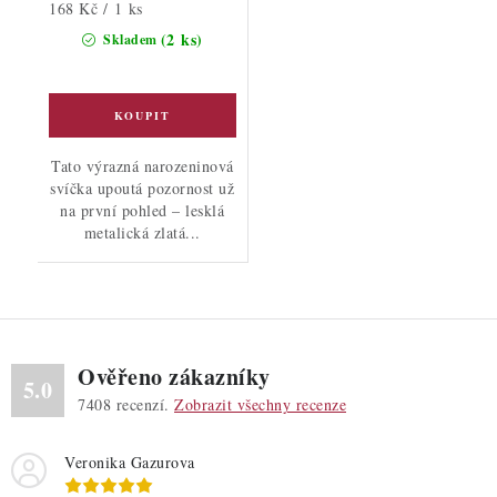
Měrná
168 Kč / 1 ks
cena:
(2 ks)
Skladem
Tato výrazná narozeninová
svíčka upoutá pozornost už
na první pohled – lesklá
metalická zlatá...
Ověřeno zákazníky
5.0
7408
recenzí.
Zobrazit všechny recenze
Veronika Gazurova