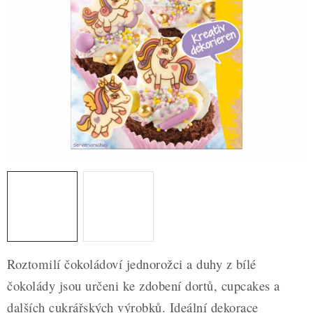
ZDRAVÉ PEČENÍ
DÁRKOVÉ POUKAZY
TÉMATICKÉ PRODUKTY
PROFI BALENÍ
NOVÉ ZBOŽÍ
ZNAČKY
Nepřevzetí zásilky na dobírku
Obchodní podmínky
Hodnocení obchodu
Blog
Moje objednávka
Roztomilí čokoládoví jednorožci a duhy z bílé
Podmínky ochrany osobních údajů
čokolády jsou určeni ke zdobení dortů, cupcakes a
dalších cukrářských výrobků. Ideální dekorace