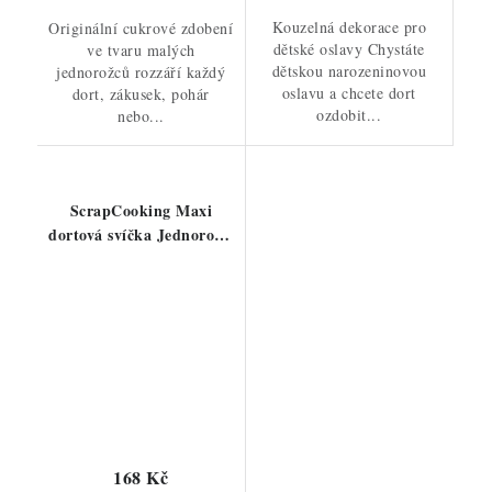
Kouzelná dekorace pro
Originální cukrové zdobení
dětské oslavy Chystáte
ve tvaru malých
dětskou narozeninovou
jednorožců rozzáří každý
oslavu a chcete dort
dort, zákusek, pohár
ozdobit...
nebo...
ScrapCooking Maxi
dortová svíčka Jednorožčí
roh
168 Kč