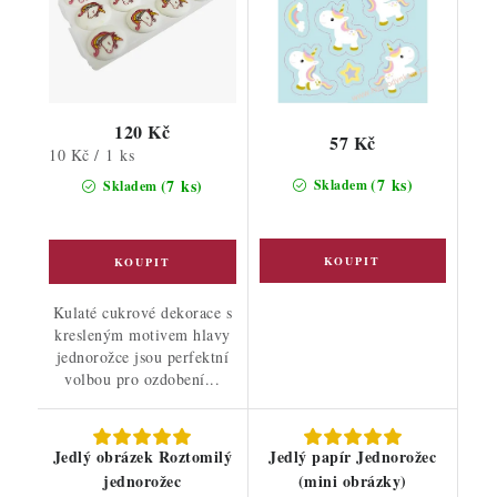
120 Kč
57 Kč
Měrná
10 Kč / 1 ks
cena:
(7 ks)
(7 ks)
Skladem
Skladem
Kulaté cukrové dekorace s
kresleným motivem hlavy
jednorožce jsou perfektní
volbou pro ozdobení...
Jedlý obrázek Roztomilý
Jedlý papír Jednorožec
jednorožec
(mini obrázky)