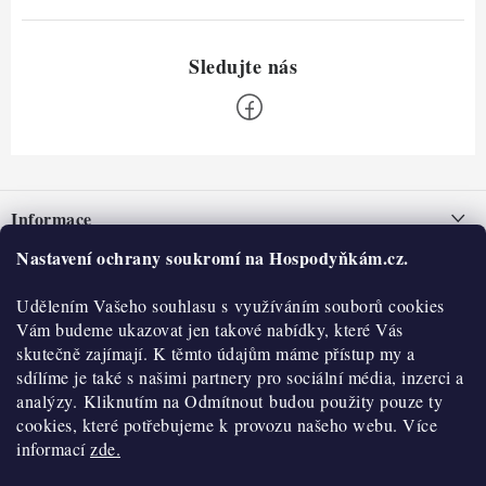
Z
á
Informace
p
a
Nastavení ochrany soukromí na Hospodyňkám.cz.
Nepřevzetí zásilky na dobírku
O nás
t
Obchodní podmínky
Udělením Vašeho souhlasu s využíváním souborů cookies
í
Historie
O nákupu
Vám budeme ukazovat jen takové nabídky, které Vás
Hodnocení obchodu
skutečně zajímají. K těmto údajům máme přístup my a
Kontakty
Reklamace a vratky
sdílíme je také s našimi partnery pro sociální média, inzerci a
Blog
analýzy. Kliknutím na Odmítnout budou použity pouze ty
cookies, které potřebujeme k provozu našeho webu. Více
Moje objednávka
Výdejní místa
informací
zde.
Podmínky ochrany osobních údajů
Cookies