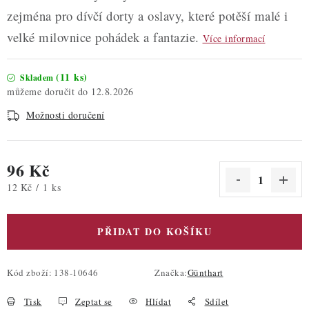
zejména pro dívčí dorty a oslavy, které potěší malé i
velké milovnice pohádek a fantazie.
Více informací
(11 ks)
Skladem
12.8.2026
Možnosti doručení
96 Kč
Měrná cena:
12 Kč / 1 ks
PŘIDAT DO KOŠÍKU
Kód zboží:
138-10646
Značka:
Günthart
Tisk
Zeptat se
Hlídat
Sdílet