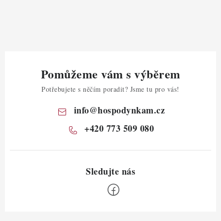
Pomůžeme vám s výběrem
Potřebujete s něčím poradit? Jsme tu pro vás!
info
@
hospodynkam.cz
+420 773 509 080
Z