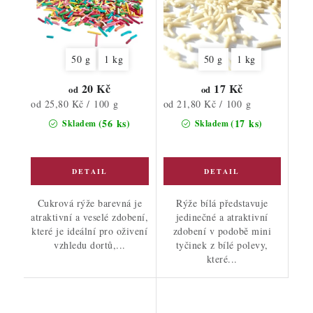
50 g
1 kg
50 g
1 kg
20 Kč
17 Kč
od
od
Měrná
Měrná
od 25,80 Kč / 100 g
od 21,80 Kč / 100 g
cena:
cena:
(56 ks)
(17 ks)
Skladem
Skladem
Cukrová rýže barevná je
Rýže bílá představuje
atraktivní a veselé zdobení,
jedinečné a atraktivní
které je ideální pro oživení
zdobení v podobě mini
vzhledu dortů,...
tyčinek z bílé polevy,
které...