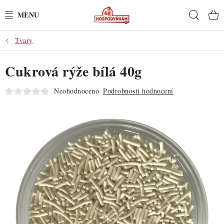
Přejít
Hleda
na
obsah
Tvary
POTŘEBY
Cukrová rýže bílá 40g
POMŮCKY
Neohodnoceno
Podrobnosti hodnocení
SUROVINY
DEKORACE
PRO OSLAVY
DO KUCHYNĚ
POCHUTINY