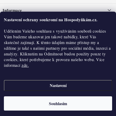
á
Informace
p
a
Nastavení ochrany soukromí na Hospodyňkám.cz.
Nepřevzetí zásilky na dobírku
O nás
t
Obchodní podmínky
Udělením Vašeho souhlasu s využíváním souborů cookies
í
Historie
O nákupu
Vám budeme ukazovat jen takové nabídky, které Vás
Hodnocení obchodu
skutečně zajímají. K těmto údajům máme přístup my a
Kontakty
Reklamace a vratky
sdílíme je také s našimi partnery pro sociální média, inzerci a
Blog
analýzy. Kliknutím na Odmítnout budou použity pouze ty
cookies, které potřebujeme k provozu našeho webu. Více
Moje objednávka
Výdejní místa
informací
zde.
Podmínky ochrany osobních údajů
Cookies
Nastavení
Vydělávejte s námi
Copyright 2026
Hospodyňkám.cz
. Všechna práva vyhrazena.
Upravit nastavení
cookies
Velkoobchod
Souhlasím
Vytvořil Shoptet
Doprava a platba