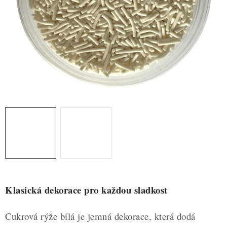
ZDRAVÉ PEČENÍ
DÁRKOVÉ POUKAZY
TÉMATICKÉ PRODUKTY
PROFI BALENÍ
NOVÉ ZBOŽÍ
ZNAČKY
Nepřevzetí zásilky na dobírku
Obchodní podmínky
Hodnocení obchodu
Blog
Moje objednávka
Klasická dekorace pro každou sladkost
Podmínky ochrany osobních údajů
Cukrová rýže bílá je jemná dekorace, která dodá