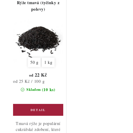
Rýže tmavá (tyčinky z
polevy)
50 g
1 kg
22 Kč
od
Měrná
od 25 Kč / 100 g
cena:
(10 ks)
Skladem
Tmavá rýže je populární
cukrářské zdobení, které