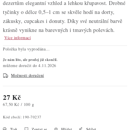
dezertům elegantní vzhled a lehkou křupavost. Drobné
tyčinky o délce 0,5–1 cm se skvěle hodí na dorty,
zákusky, cupcakes i donuty. Díky své neutrální barvě
krásně vynikne na barevných i tmavých polevách.
Více informací
Položka byla vyprodána…
Je nám líto, ale prodej již skončil.
4.11.2026
Možnosti doručení
27 Kč
Měrná cena:
67,50 Kč / 100 g
Kód zboží:
190-70237
Tisk
Zeptat se
Hlídat
Sdílet