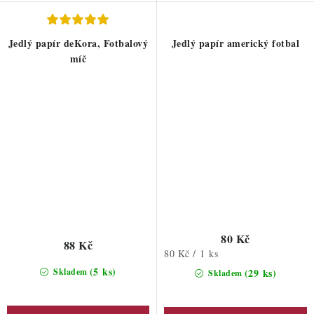
Jedlý papír deKora, Fotbalový
Jedlý papír americký fotbal
míč
80 Kč
88 Kč
Měrná
80 Kč / 1 ks
cena:
(5 ks)
Skladem
(29 ks)
Skladem