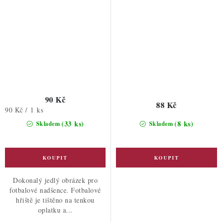
90 Kč
88 Kč
Měrná
90 Kč / 1 ks
cena:
(33 ks)
(8 ks)
Skladem
Skladem
Dokonalý jedlý obrázek pro
fotbalové nadšence. Fotbalové
hřiště je tištěno na tenkou
oplatku a...