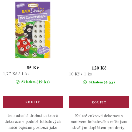
85 Kč
120 Kč
Měrná
1,77 Kč / 1 ks
Měrná
10 Kč / 1 ks
cena:
cena:
(19 ks)
(4 ks)
Skladem
Skladem
Jednoduchá drobná cukrová
Kulaté cukrové dekorace s
dekorace v podobě fotbalových
motivem fotbalového míče jsou
míčů báječně poslouží jako
skvělým doplňkem pro dorty,