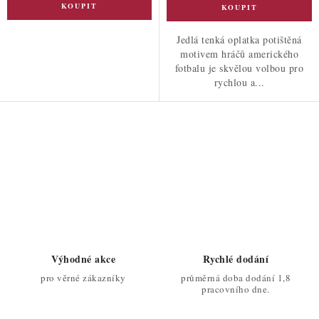
Jedlá tenká oplatka potištěná
motivem hráčů amerického
fotbalu je skvělou volbou pro
rychlou a...
O
v
l
á
d
a
c
Výhodné akce
Rychlé dodání
í
pro věrné zákazníky
průměrná doba dodání 1,8
p
pracovního dne.
r