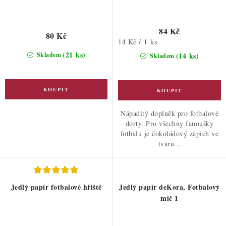
84 Kč
80 Kč
Měrná
14 Kč / 1 ks
cena:
(21 ks)
Skladem
(14 ks)
Skladem
Nápaditý doplněk pro fotbalové
dorty. Pro všechny fanoušky
fotbalu je čokoládový zápich ve
tvaru...
Jedlý papír fotbalové hřiště
Jedlý papír deKora, Fotbalový
míč 1