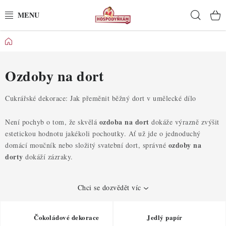
Přejít
Hleda
na
obsah
Domů
POTŘEBY
POMŮCKY
Ozdoby na dort
SUROVINY
Cukrářské dekorace: Jak přeměnit běžný dort v umělecké dílo
DEKORACE
ozdoba na dort
Není pochyb o tom, že skvělá
dokáže výrazně zvýšit
estetickou hodnotu jakékoli pochoutky. Ať už jde o jednoduchý
ozdoby na
domácí moučník nebo složitý svatební dort, správné
PRO OSLAVY
dorty
dokáží zázraky.
DO KUCHYNĚ
Chci se dozvědět víc
POCHUTINY
Čokoládové dekorace
Jedlý papír