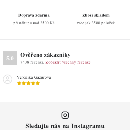
v
k
Doprava zdarma
Zboží skladem
y
při nákupu nad 2500 Kč
více jak 3500 položek
v
ý
p
i
Ověřeno zákazníky
s
5.0
7408
recenzí.
Zobrazit všechny recenze
u
Veronika Gazurova
Sledujte nás na Instagramu