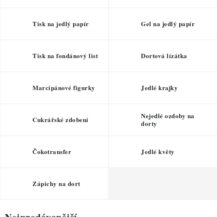
ZDRAVÉ PEČENÍ
Tisk na jedlý papír
Gel na jedlý papír
DÁRKOVÉ POUKAZY
TÉMATICKÉ PRODUKTY
Tisk na fondánový list
Dortová lízátka
PROFI BALENÍ
Marcipánové figurky
Jedlé krajky
NOVÉ ZBOŽÍ
Nejedlé ozdoby na
Cukrářské zdobení
dorty
ZNAČKY
Čokotransfer
Jedlé květy
Nepřevzetí zásilky na dobírku
Obchodní podmínky
Hodnocení obchodu
Blog
Moje objednávka
Zápichy na dort
Podmínky ochrany osobních údajů