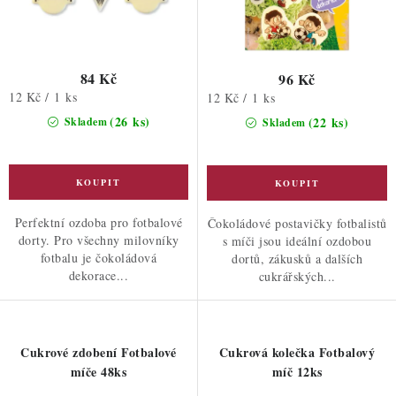
84 Kč
96 Kč
Měrná
12 Kč / 1 ks
Měrná
12 Kč / 1 ks
cena:
cena:
(26 ks)
(22 ks)
Skladem
Skladem
Perfektní ozdoba pro fotbalové
Čokoládové postavičky fotbalistů
dorty. Pro všechny milovníky
s míči jsou ideální ozdobou
fotbalu je čokoládová
dortů, zákusků a dalších
dekorace...
cukrářských...
Cukrové zdobení Fotbalové
Cukrová kolečka Fotbalový
míče 48ks
míč 12ks