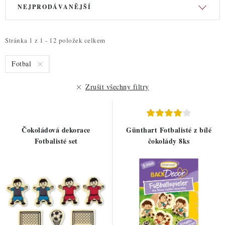
V
Ř
NEJPRODÁVANĚJŠÍ
ý
a
p
z
i
e
Stránka
1
z
1
-
12
položek celkem
s
n
Fotbal
p
í
r
p
Zrušit všechny filtry
o
r
d
o
u
d
Čokoládová dekorace
Günthart Fotbalisté z bílé
k
u
Fotbalisté set
čokolády 8ks
t
k
ů
t
ů