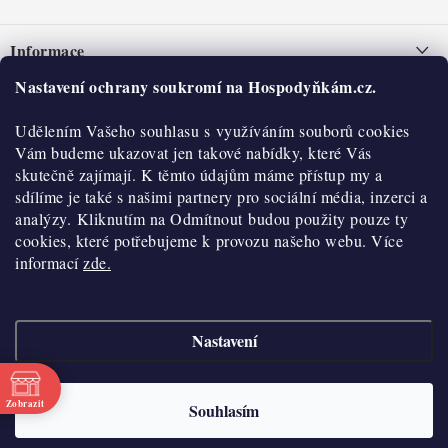
Z
á
Informace
p
a
Nastavení ochrany soukromí na Hospodyňkám.cz.
Nepřevzetí zásilky na dobírku
O nás
t
Obchodní podmínky
Udělením Vašeho souhlasu s využíváním souborů cookies
í
Historie
O nákupu
Vám budeme ukazovat jen takové nabídky, které Vás
Hodnocení obchodu
skutečně zajímají. K těmto údajům máme přístup my a
Kontakty
Reklamace a vratky
sdílíme je také s našimi partnery pro sociální média, inzerci a
Blog
analýzy. Kliknutím na Odmítnout budou použity pouze ty
cookies, které potřebujeme k provozu našeho webu. Více
Moje objednávka
Výdejní místa
informací
zde.
Podmínky ochrany osobních údajů
Cookies
Nastavení
Vydělávejte s námi
Copyright 2026
Hospodyňkám.cz
. Všechna práva vyhrazena.
Upravit nastavení
cookies
Velkoobchod
Zobrazit
Souhlasím
Vytvořil Shoptet
Doprava a platba