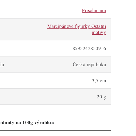
Frischmann
Marcipánové figurky Ostatní
motivy
8595242850916
du
Česká republika
3,5 cm
20 g
odnoty na 100g výrobku: