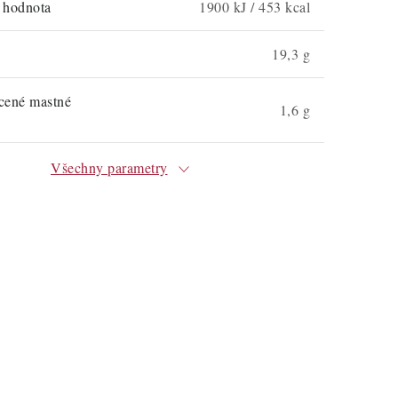
á hodnota
1900 kJ / 453 kcal
19,3 g
ycené mastné
1,6 g
Všechny parametry