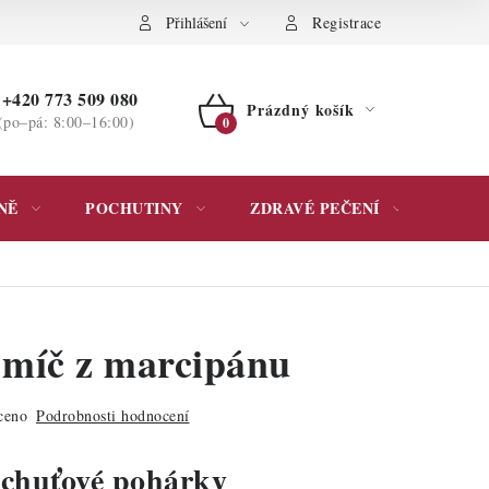
ochrany osobních údajů
Přihlášení
Registrace
+420 773 509 080
Prázdný košík
(po–pá: 8:00–16:00)
NÁKUPNÍ
KOŠÍK
NĚ
POCHUTINY
ZDRAVÉ PEČENÍ
DÁR
 míč z marcipánu
ceno
Podrobnosti hodnocení
 chuťové pohárky