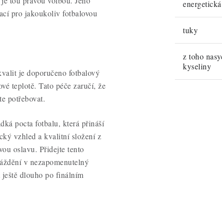
je tou pravou volbou. Jeho
energetick
rací pro jakoukoliv fotbalovou
tuky
z toho nas
kyseliny
valit je doporučeno fotbalový
é teplotě. Tato péče zaručí, že
te potřebovat.
dká pocta fotbalu, která přináší
cký vzhled a kvalitní složení z
vou oslavu. Přidejte tento
máždění v nezapomenutelný
 ještě dlouho po finálním