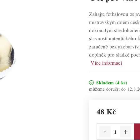
Zahajte fotbalovou osl
mistrovským dílem česk
dokonalým středobodem p
slavností autentického 
zaručeně bez azobarviv,
doplněk pro sladké poc
Více informací
Skladem
(4 ks)
12.8.2
48 Kč
Měrná cena: