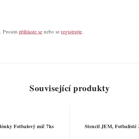
y. Prosím
přihlaste se
nebo se
registrujte
.
Související produkty
lónky Fotbalový míč 7ks
Stencil JEM, Fotbalisté 