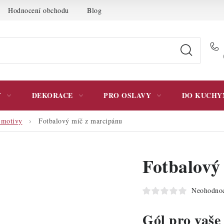
Hodnocení obchodu
Blog
Moje objednávka
Podmínky 
Y
DEKORACE
PRO OSLAVY
DO KUCHY
 motivy
Fotbalový míč z marcipánu
Fotbalový
Neohodno
Gól pro vaše