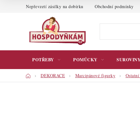
Přejít
Nepřevzetí zásilky na dobírku
Obchodní podmínky
na
obsah
POTŘEBY
POMŮCKY
SUROVIN
Domů
DEKORACE
Marcipánové figurky
Ostatní