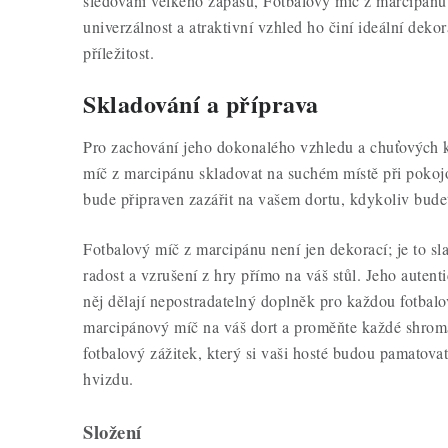
sledování velkého zápasu, Fotbalový míč z marcipánu 
univerzálnost a atraktivní vzhled ho činí ideální deko
příležitost.
Skladování a příprava
Pro zachování jeho dokonalého vzhledu a chuťových k
míč z marcipánu skladovat na suchém místě při pokojov
bude připraven zazářit na vašem dortu, kdykoliv bude
Fotbalový míč z marcipánu není jen dekorací; je to sla
radost a vzrušení z hry přímo na váš stůl. Jeho autenti
něj dělají nepostradatelný doplněk pro každou fotbalo
marcipánový míč na váš dort a proměňte každé shro
fotbalový zážitek, který si vaši hosté budou pamatovat
hvizdu.
Složení