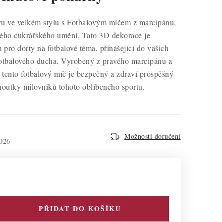
avu ve velkém stylu s Fotbalovým míčem z marcipánu,
ého cukrářského umění. Tato 3D dekorace je
ro dorty na fotbalové téma, přinášející do vašich
fotbalového ducha. Vyrobený z pravého marcipánu a
 tento fotbalový míč je bezpečný a zdraví prospěšný
houtky milovníků tohoto oblíbeného sportu.
Možnosti doručení
026
PŘIDAT DO KOŠÍKU