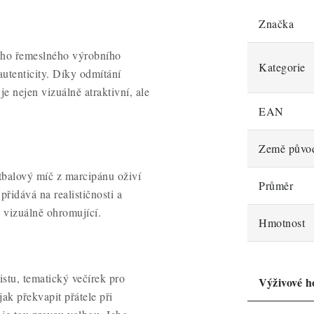
Značka
ého řemeslného výrobního
Kategorie
autenticity. Díky odmítání
je nejen vizuálně atraktivní, ale
EAN
Země půvo
tbalový míč z marcipánu oživí
Průměr
řidává na realističnosti a
 i vizuálně ohromující.
Hmotnost
istu, tematický večírek pro
Výživové h
jak překvapit přátele při