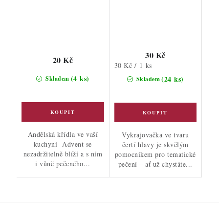
30 Kč
20 Kč
Měrná
30 Kč / 1 ks
cena:
(4 ks)
(24 ks)
Skladem
Skladem
Andělská křídla ve vaší
Vykrajovačka ve tvaru
kuchyni Advent se
čertí hlavy je skvělým
nezadržitelně blíží a s ním
pomocníkem pro tematické
i vůně pečeného...
pečení – ať už chystáte...