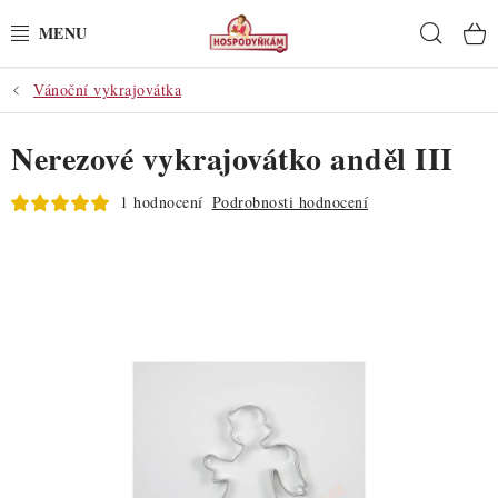
Přejít
Hleda
na
obsah
Vánoční vykrajovátka
POTŘEBY
Nerezové vykrajovátko anděl III
POMŮCKY
1 hodnocení
Podrobnosti hodnocení
SUROVINY
DEKORACE
PRO OSLAVY
DO KUCHYNĚ
POCHUTINY