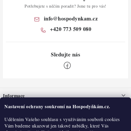
Potřebujete s něčím poradit? Jsme tu pro vás!
info
@
hospodynkam.cz
+420 773 509 080
Z
á
Informace
p
a
Nastavení ochrany soukromí na Hospodyňkám.cz.
Nepřevzetí zásilky na dobírku
O nás
t
Obchodní podmínky
Udělením Vašeho souhlasu s využíváním souborů cookies
í
Historie
O nákupu
Vám budeme ukazovat jen takové nabídky, které Vás
Hodnocení obchodu