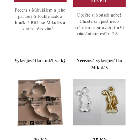
Pečení s Mikulášem a jeho
Upečte si kousek nebe!
partou? S touhle sadou
Chcete si upéct něco
hračka! Blíží se Mikuláš a
krásného a zároveň si užít
s ním i čas vůně...
vánoční atmosféru? S...
Vykrajovátko anděl velký
Nerezové vykrajovátko
Mikuláš
39 Kč
25 Kč