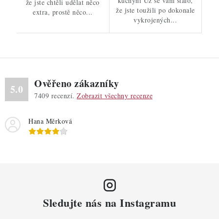
kuchyni Už se vám stalo,
že jste chtěli udělat něco
že jste toužili po dokonale
extra, prostě něco...
vykrojených...
Ověřeno zákazníky
5.0
7409
recenzí.
Zobrazit všechny recenze
Hana Měrková
Sledujte nás na Instagramu