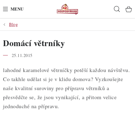
Přejít
Hleda
na
obsah
Blog
POTŘEBY
Domácí větrníky
POMŮCKY
25.11.2015
SUROVINY
lahodné karamelové větrníčky potěší každou návštěvu.
DEKORACE
Co takhle udělat si je v klidu domova? Vyzkoušejte
naše kvalitní suroviny pro přípravu větrníků a
PRO OSLAVY
přesvědčte se, že jsou vynikající, a přitom velice
DO KUCHYNĚ
jednoduché na přípravu.
POCHUTINY