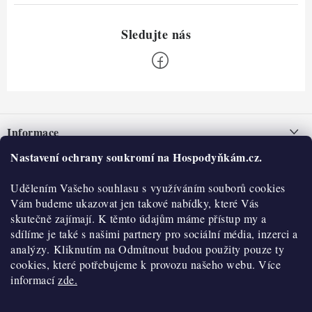
Z
á
Informace
p
a
Nastavení ochrany soukromí na Hospodyňkám.cz.
Nepřevzetí zásilky na dobírku
O nás
t
Obchodní podmínky
Udělením Vašeho souhlasu s využíváním souborů cookies
í
Historie
O nákupu
Vám budeme ukazovat jen takové nabídky, které Vás
Hodnocení obchodu
skutečně zajímají. K těmto údajům máme přístup my a
Kontakty
Reklamace a vratky
sdílíme je také s našimi partnery pro sociální média, inzerci a
Blog
analýzy. Kliknutím na Odmítnout budou použity pouze ty
cookies, které potřebujeme k provozu našeho webu. Více
Moje objednávka
Výdejní místa
informací
zde.
Podmínky ochrany osobních údajů
Cookies