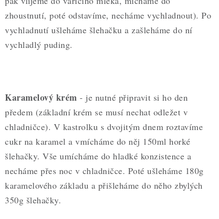
pak vlijeme do vařícího mléka, mícháme do
zhoustnutí, poté odstavíme, necháme vychladnout). Po
vychladnutí ušleháme šlehačku a zašleháme do ní
vychladlý puding.
Karamelový krém
- je nutné připravit si ho den
předem (základní krém se musí nechat odležet v
chladničce). V kastrolku s dvojitým dnem roztavíme
cukr na karamel a vmícháme do něj 150ml horké
šlehačky. Vše umícháme do hladké konzistence a
necháme přes noc v chladničce. Poté ušleháme 180g
karamelového základu a přišleháme do něho zbylých
350g šlehačky.