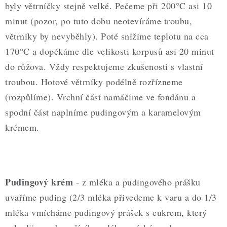
byly větrníčky stejně velké. Pečeme při 200°C asi 10
minut (pozor, po tuto dobu neotevíráme troubu,
větrníky by nevyběhly). Poté snížíme teplotu na cca
170°C a dopékáme dle velikosti korpusů asi 20 minut
do růžova. Vždy respektujeme zkušenosti s vlastní
troubou. Hotové větrníky podélně rozřízneme
(rozpůlíme). Vrchní část namáčíme ve fondánu a
spodní část naplníme pudingovým a karamelovým
krémem.
Pudingový krém
- z mléka a pudingového prášku
uvaříme puding (2/3 mléka přivedeme k varu a do 1/3
mléka vmícháme pudingový prášek s cukrem, který