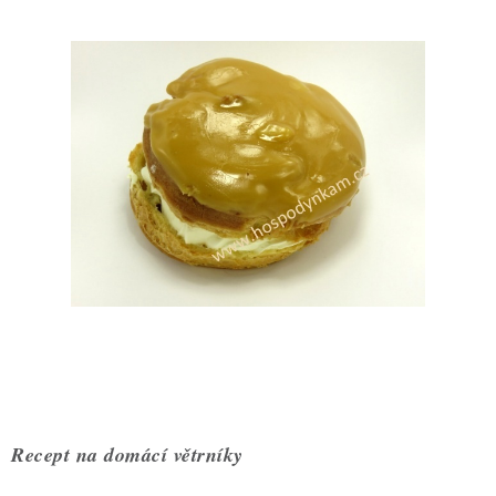
ZDRAVÉ PEČENÍ
DÁRKOVÉ POUKAZY
TÉMATICKÉ PRODUKTY
PROFI BALENÍ
NOVÉ ZBOŽÍ
ZNAČKY
Nepřevzetí zásilky na dobírku
Obchodní podmínky
Hodnocení obchodu
Blog
Moje objednávka
Podmínky ochrany osobních údajů
Recept na domácí větrníky