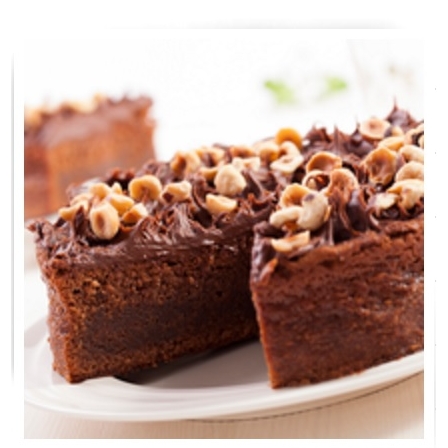
ZDRAVÉ PEČENÍ
DÁRKOVÉ POUKAZY
TÉMATICKÉ PRODUKTY
PROFI BALENÍ
NOVÉ ZBOŽÍ
ZNAČKY
Nepřevzetí zásilky na dobírku
Obchodní podmínky
Hodnocení obchodu
Blog
Moje objednávka
Podmínky ochrany osobních údajů