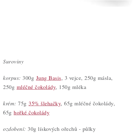
Suroviny
korpus:
300g
Jung Basis
, 3 vejce, 250g másla,
250g
mléčné čokolády
, 150g mléka
krém:
75g
35% šlehačky
, 65g mléčné čokolády,
65g
hořké čokolády
ozdobení:
30g lískových ořechů - půlky