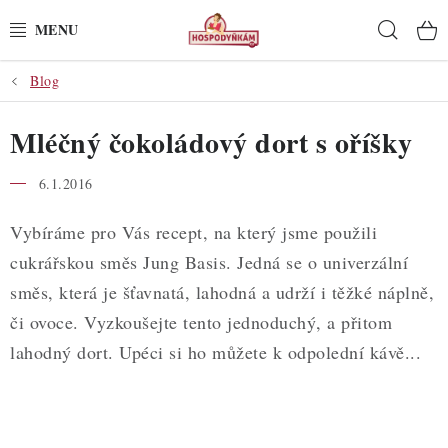
Přejít
Hleda
na
obsah
Blog
POTŘEBY
Mléčný čokoládový dort s oříšky
POMŮCKY
6.1.2016
SUROVINY
Vybíráme pro Vás recept, na který jsme použili
DEKORACE
cukrářskou směs Jung Basis. Jedná se o univerzální
směs, která je šťavnatá, lahodná a udrží i těžké náplně,
PRO OSLAVY
či ovoce. Vyzkoušejte tento jednoduchý, a přitom
DO KUCHYNĚ
lahodný dort. Upéci si ho můžete k odpolední kávě...
POCHUTINY