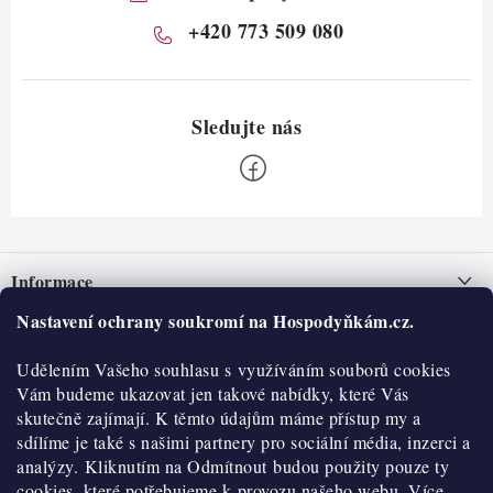
+420 773 509 080
Z
á
Informace
p
a
Nastavení ochrany soukromí na Hospodyňkám.cz.
Nepřevzetí zásilky na dobírku
O nás
t
Obchodní podmínky
Udělením Vašeho souhlasu s využíváním souborů cookies
í
Historie
O nákupu
Vám budeme ukazovat jen takové nabídky, které Vás
Hodnocení obchodu
skutečně zajímají. K těmto údajům máme přístup my a
Kontakty
Reklamace a vratky
sdílíme je také s našimi partnery pro sociální média, inzerci a
Blog
analýzy. Kliknutím na Odmítnout budou použity pouze ty
cookies, které potřebujeme k provozu našeho webu. Více
Moje objednávka
Výdejní místa