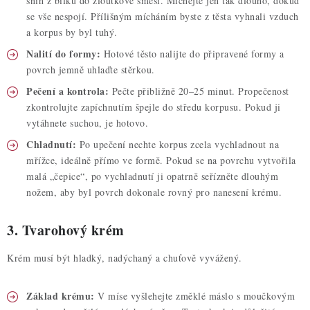
sníh z bílků do žloutkové směsi. Míchejte jen tak dlouho, dokud
se vše nespojí. Přílišným mícháním byste z těsta vyhnali vzduch
a korpus by byl tuhý.
Nalití do formy:
Hotové těsto nalijte do připravené formy a
povrch jemně uhlaďte stěrkou.
Pečení a kontrola:
Pečte přibližně 20–25 minut. Propečenost
zkontrolujte zapíchnutím špejle do středu korpusu. Pokud ji
vytáhnete suchou, je hotovo.
Chladnutí:
Po upečení nechte korpus zcela vychladnout na
mřížce, ideálně přímo ve formě. Pokud se na povrchu vytvořila
malá „čepice“, po vychladnutí ji opatrně seřízněte dlouhým
nožem, aby byl povrch dokonale rovný pro nanesení krému.
3. Tvarohový krém
Krém musí být hladký, nadýchaný a chuťově vyvážený.
Základ krému:
V míse vyšlehejte změklé máslo s moučkovým