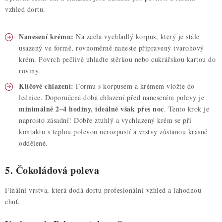
vzhled dortu.
Nanesení krému:
Na zcela vychladlý korpus, který je stále
usazený ve formě, rovnoměrně naneste připravený tvarohový
krém. Povrch pečlivě uhlaďte stěrkou nebo cukrářskou kartou do
roviny.
Klíčové chlazení:
Formu s korpusem a krémem vložte do
lednice. Doporučená doba chlazení před nanesením polevy je
minimálně 2–4 hodiny, ideálně však přes noc
. Tento krok je
naprosto zásadní! Dobře ztuhlý a vychlazený krém se při
kontaktu s teplou polevou nerozpustí a vrstvy zůstanou krásně
oddělené.
5. Čokoládová poleva
Finální vrstva, která dodá dortu profesionální vzhled a lahodnou
chuť.