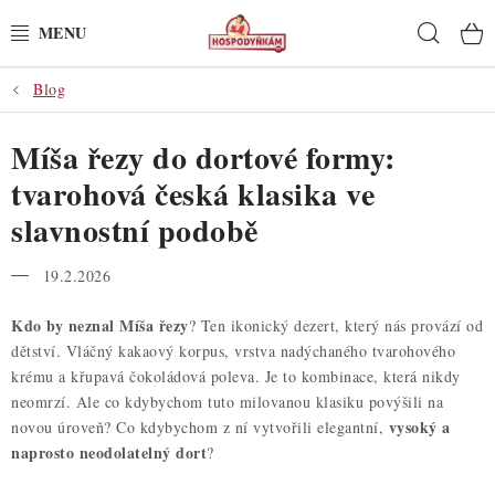
Přejít
Hleda
na
obsah
Blog
POTŘEBY
Míša řezy do dortové formy:
POMŮCKY
tvarohová česká klasika ve
SUROVINY
slavnostní podobě
DEKORACE
19.2.2026
PRO OSLAVY
Kdo by neznal Míša řezy
? Ten ikonický dezert, který nás provází od
dětství. Vláčný kakaový korpus, vrstva nadýchaného tvarohového
krému a křupavá čokoládová poleva. Je to kombinace, která nikdy
DO KUCHYNĚ
neomrzí. Ale co kdybychom tuto milovanou klasiku povýšili na
vysoký a
novou úroveň? Co kdybychom z ní vytvořili elegantní,
POCHUTINY
naprosto neodolatelný dort
?