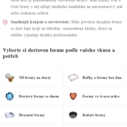
čisté hrany z něj dělají ideálního kandidáta na narozeninový stůl
nebo rodinnou sešlost.
Snadnější krájení a servírování:
Díky pevným okrajům formy
se dort lépe krájí na úhledné, stejnoměrné klínky, které na
talířku vypadají zkrátka profesionálně.
Vyberte si dortovou formu podle vašeho vkusu a
potřeb
3D formy na dorty
Ráfky a formy bez dna
Dortové formy se dnem
Formy ve tvaru srdce
Hranaté formy
Kulaté formy