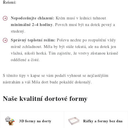
Řešení:
Nepodceňujte chlazení:
Krém musí v lednici tuhnout
minimálně 2–4 hodiny
. Povrch musí být na dotek pevný a
studený.
Správný teplotní režim:
Polevu nechte po rozpuštění vždy
mírně zchladnout. Měla by být stále tekutá, ale na dotek jen
vlažná, nikoli horká. Tím zajistíte, že vrstvy zůstanou krásně
oddělené a čisté.
S těmito tipy v kapse se vám podaří vyhnout se nejčastějším
nástrahám a váš Míša dort bude pokaždé dokonalý.
Naše kvalitní dortové formy
3D formy na dorty
Ráfky a formy bez dna