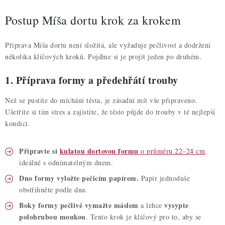
Postup Míša dortu krok za krokem
Příprava Míša dortu není složitá, ale vyžaduje pečlivost a dodržení
několika klíčových kroků. Pojďme si je projít jeden po druhém.
1. Příprava formy a předehřátí trouby
Než se pustíte do míchání těsta, je zásadní mít vše připraveno.
Ušetříte si tím stres a zajistíte, že těsto půjde do trouby v té nejlepší
kondici.
Připravte si
kulatou dortovou formu
o průměru 22–24 cm
,
ideálně s odnímatelným dnem.
Dno formy vyložte pečicím papírem.
Papír jednoduše
obstřihněte podle dna.
Boky formy pečlivě vymažte máslem
vysypte
a lehce
polohrubou moukou
. Tento krok je klíčový pro to, aby se