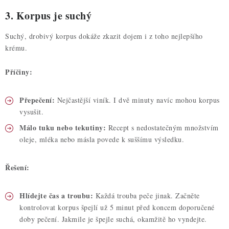
3. Korpus je suchý
Suchý, drobivý korpus dokáže zkazit dojem i z toho nejlepšího
krému.
Příčiny:
Přepečení:
Nejčastější viník. I dvě minuty navíc mohou korpus
vysušit.
Málo tuku nebo tekutiny:
Recept s nedostatečným množstvím
oleje, mléka nebo másla povede k suššímu výsledku.
Řešení:
Hlídejte čas a troubu:
Každá trouba peče jinak. Začněte
kontrolovat korpus špejlí už 5 minut před koncem doporučené
doby pečení. Jakmile je špejle suchá, okamžitě ho vyndejte.