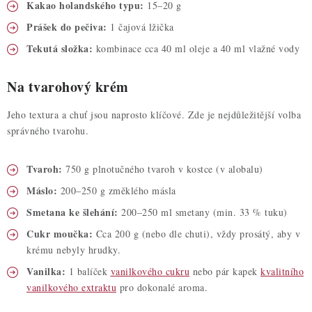
Kakao holandského typu:
15–20 g
Prášek do pečiva:
1 čajová lžička
Tekutá složka:
kombinace cca 40 ml oleje a 40 ml vlažné vody
Na tvarohový krém
Jeho textura a chuť jsou naprosto klíčové. Zde je nejdůležitější volba
správného tvarohu.
Tvaroh:
750 g
plnotučného tvaroh v kostce (v alobalu)
Máslo:
200–250 g změklého másla
Smetana ke šlehání:
200–250 ml smetany (min. 33 % tuku)
Cukr moučka:
Cca 200 g (nebo dle chuti), vždy prosátý, aby v
krému nebyly hrudky.
Vanilka:
1 balíček
vanilkového cukru
nebo pár kapek
kvalitního
vanilkového extraktu
pro dokonalé aroma.