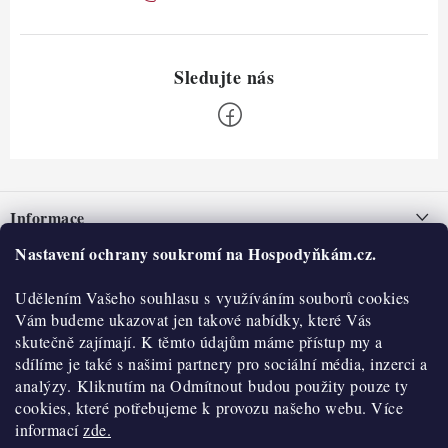
Z
á
Informace
p
a
Nastavení ochrany soukromí na Hospodyňkám.cz.
Nepřevzetí zásilky na dobírku
O nás
t
Obchodní podmínky
Udělením Vašeho souhlasu s využíváním souborů cookies
í
Historie
O nákupu
Vám budeme ukazovat jen takové nabídky, které Vás
Hodnocení obchodu
skutečně zajímají. K těmto údajům máme přístup my a
Kontakty
Reklamace a vratky
sdílíme je také s našimi partnery pro sociální média, inzerci a
Blog
analýzy. Kliknutím na Odmítnout budou použity pouze ty
cookies, které potřebujeme k provozu našeho webu. Více
Moje objednávka
Výdejní místa
informací
zde.
Podmínky ochrany osobních údajů