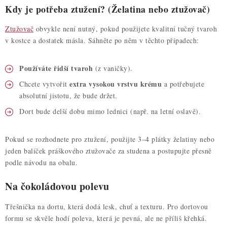
Kdy je potřeba ztužení? (Želatina nebo ztužovač)
Ztužovač
obvykle není nutný, pokud použijete kvalitní tučný tvaroh
v kostce a dostatek másla. Sáhněte po něm v těchto případech:
Používáte řidší tvaroh
(z vaničky).
extra vysokou vrstvu krému
Chcete vytvořit
a potřebujete
absolutní jistotu, že bude držet.
Dort bude delší dobu mimo lednici (např. na letní oslavě).
Pokud se rozhodnete pro ztužení, použijte 3–4 plátky želatiny nebo
jeden balíček práškového ztužovače za studena a postupujte přesně
podle návodu na obalu.
Na čokoládovou polevu
Třešnička na dortu, která dodá lesk, chuť a texturu. Pro dortovou
formu se skvěle hodí poleva, která je pevná, ale ne příliš křehká.