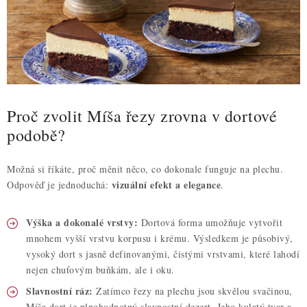
Proč zvolit Míša řezy zrovna v dortové
podobě?
Možná si říkáte, proč měnit něco, co dokonale funguje na plechu.
vizuální efekt a elegance
Odpověď je jednoduchá:
.
Výška a dokonalé vrstvy:
Dortová forma umožňuje vytvořit
mnohem vyšší vrstvu korpusu i krému. Výsledkem je působivý,
vysoký dort s jasně definovanými, čistými vrstvami, které lahodí
nejen chuťovým buňkám, ale i oku.
Slavnostní ráz:
Zatímco řezy na plechu jsou skvělou svačinou,
Míša dort je plnohodnotný slavnostní dezert. Jeho kulatý tvar a