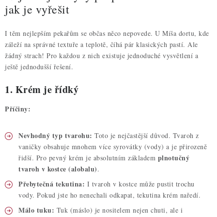
jak je vyřešit
I těm nejlepším pekařům se občas něco nepovede. U Míša dortu, kde
záleží na správné textuře a teplotě, číhá pár klasických pastí. Ale
žádný strach! Pro každou z nich existuje jednoduché vysvětlení a
ještě jednodušší řešení.
1. Krém je řídký
Příčiny:
Nevhodný typ tvarohu:
Toto je nejčastější důvod. Tvaroh z
vaničky obsahuje mnohem více syrovátky (vody) a je přirozeně
plnotučný
řidší. Pro pevný krém je absolutním základem
tvaroh v kostce (alobalu)
.
Přebytečná tekutina:
I tvaroh v kostce může pustit trochu
vody. Pokud jste ho nenechali odkapat, tekutina krém naředí.
Málo tuku:
Tuk (máslo) je nositelem nejen chuti, ale i