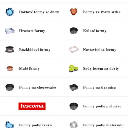
Dortové formy se dnem
Formy ve tvaru srdce
Hranaté formy
Kulaté formy
Rozkládací formy
Nastavitelné formy
Malé formy
Sady forem na dorty
Formy na cheesecake
Formy na tiramisu
Formy podle průměru
Formy podle tvaru
Formy podle materiálu