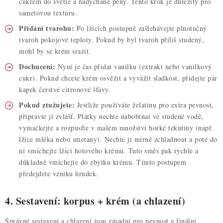
cukrem do světlé a nadýchané pěny. Tento krok je důležitý pro
sametovou texturu.
Přidání tvarohu:
Po lžících postupně zašlehávejte plnotučný
tvaroh pokojové teploty. Pokud by byl tvaroh příliš studený,
mohl by se krém srazit.
Dochucení:
Nyní je čas přidat vanilku (extrakt nebo vanilkový
cukr). Pokud chcete krém osvěžit a vyvážit sladkost, přidejte pár
kapek čerstvé citronové šťávy.
Pokud ztužujete:
Jestliže používáte želatinu pro extra pevnost,
připravte ji zvlášť. Plátky nechte nabobtnat ve studené vodě,
vymačkejte a rozpusťte v malém množství horké tekutiny (např.
lžíce mléka nebo smetany). Nechte ji mírně zchladnout a poté do
ní vmíchejte lžíci hotového krému. Tuto směs pak rychle a
důkladně vmíchejte do zbytku krému. Tímto postupem
předejdete vzniku hrudek.
4. Sestavení: korpus + krém (a chlazení)
Správné sestavení a chlazení jsou zásadní pro pevnost a finální