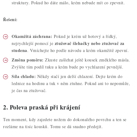
struktury. Pokud ho dáte málo, krém nebude mít co zpevnit.
Řešení:
Okamžitá záchrana:
Pokud je krém už hotový a řídký,
ztužovač šlehačky nebo ztužovač za
nejrychlejší pomocí je
studena
. Vmíchejte ho podle návodu a krém okamžitě zpevní.
Změna poměru:
Zkuste zašlehat ještě kousek změklého másla.
Zvýšíte tím podíl tuku a krém bude po vychlazení pevnější.
Síla chladu:
Někdy stačí jen delší chlazení. Dejte krém do
lednice na hodinu a tuk v něm ztuhne. Pokud ani to nepomůže,
je čas na ztužovač.
2. Poleva praská při krájení
Ten moment, kdy zajedete nožem do dokonalého povrchu a ten se
rozláme na tisíc kousků. Tomu se dá snadno předejít.