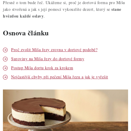
ZDRAVÉ PEČENÍ
Přesně o tom bude řeč. Ukážeme si, proč je dortová forma pro Míšu
stane
jako stvořená a jak s její pomocí vykouzlíte dezert, který se
DÁRKOVÉ POUKAZY
hvězdou každé oslavy
.
Osnova článku
TÉMATICKÉ PRODUKTY
PROFI BALENÍ
Proč zvolit Míša řezy zrovna v dortové podobě?
Suroviny na Míša řezy do dortové formy
NOVÉ ZBOŽÍ
Postup Míša dortu krok za krokem
ZNAČKY
Nejčastější chyby při pečení Míša řezu a jak je vyřešit
Nepřevzetí zásilky na dobírku
Obchodní podmínky
Hodnocení obchodu
Blog
Moje objednávka
Podmínky ochrany osobních údajů