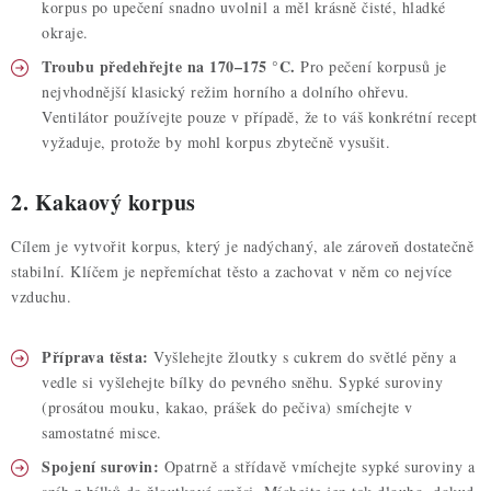
korpus po upečení snadno uvolnil a měl krásně čisté, hladké
okraje.
Troubu předehřejte na 170–175 °C.
Pro pečení korpusů je
nejvhodnější klasický režim horního a dolního ohřevu.
Ventilátor používejte pouze v případě, že to váš konkrétní recept
vyžaduje, protože by mohl korpus zbytečně vysušit.
2. Kakaový korpus
Cílem je vytvořit korpus, který je nadýchaný, ale zároveň dostatečně
stabilní. Klíčem je nepřemíchat těsto a zachovat v něm co nejvíce
vzduchu.
Příprava těsta:
Vyšlehejte žloutky s cukrem do světlé pěny a
vedle si vyšlehejte bílky do pevného sněhu. Sypké suroviny
(prosátou mouku, kakao, prášek do pečiva) smíchejte v
samostatné misce.
Spojení surovin:
Opatrně a střídavě vmíchejte sypké suroviny a