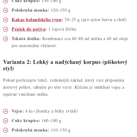
Cukr krupice:
150–180 g
Polohrubá mouka:
120–150 g
Kakao holandského typu
:
20–25 g (pro sytou barvu a chuť)
Prášek do pečiva
:
1 čajová lžička
Tekutá složka:
Kombinace cca 60–80 ml mléka a 40 ml oleje
pro maximální vláčnost.
Varianta 2: Lehký a nadýchaný korpus (piškotový
styl)
Pokud preferujete lehčí, vzdušnější základ, který více připomíná
dortový piškot, sáhněte po této verzi. Klíčem je oddělení vajec a
opatrné vmíchání sněhu.
Vejce:
4 ks (žloutky a bílky zvlášť)
Cukr krupice:
160–180 g
Polohrubá mouka:
110–130 g