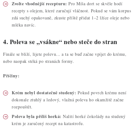
Zvolte vhodnější recepturu:
Pro Míša dort se skvěle hodí
recepty s olejem, které zaručují vláčnost. Pokud se vám korpus
zdá suchý opakovaně, zkuste příště přidat 1–2 lžíce oleje nebo
mléka navíc.
4. Poleva se „vsákne“ nebo steče do stran
Finále se blíží, lijete polevu... a ta se buď začne vpíjet do krému,
nebo naopak stéká po stranách formy.
Příčiny:
Krém nebyl dostatečně studený:
Pokud povrch krému není
dokonale ztuhlý a ledový, vlažná poleva ho okamžitě začne
rozpouštět.
Poleva byla příliš horká:
Nalití horké čokolády na studený
krém je zaručený recept na katastrofu.