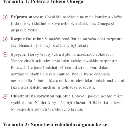
Varianta 1: Poleva s tukem Omega
Příprava surovin:
Čokoládu nasekejte na malé kousky a vložte
ji do misky (ideálně kovové nebo skleněné). Tuk Omega si
připravte vedle.
Rozpuštění tuku:
V malém rendlíku na mírném ohni rozpusťte
tuk. Nemusí být horký, stačí, aby byl tekutý.
Spojení:
Horký tekutý tuk nalijte na nasekanou čokoládu.
Nechte chvíli stát, aby teplo tuku začalo čokoládu rozpouštět.
Poté začněte jemně míchat stěrkou od středu ven, dokud
nevznikne hladká a lesklá emulze. Pokud by se čokoláda
nerozpustila úplně, můžete misku na chviličku umístit nad vodní
lázeň a za stálého míchání ji dohladka rozpustit.
Chladnutí na správnou teplotu:
Hotovou polevu nechte mírně
vychladnout. Na dotek by měla být vlažná. Příliš horká poleva
by rozpustila povrch tvarohového krému.
Varianta 2: Sametová čokoládová ganache se