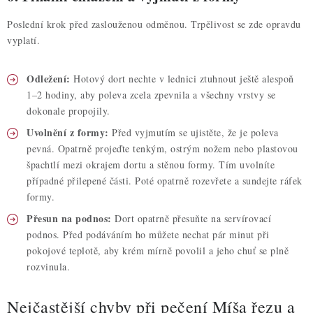
Poslední krok před zaslouženou odměnou. Trpělivost se zde opravdu
vyplatí.
Odležení:
Hotový dort nechte v lednici ztuhnout ještě alespoň
1–2 hodiny, aby poleva zcela zpevnila a všechny vrstvy se
dokonale propojily.
Uvolnění z formy:
Před vyjmutím se ujistěte, že je poleva
pevná. Opatrně projeďte tenkým, ostrým nožem nebo plastovou
špachtlí mezi okrajem dortu a stěnou formy. Tím uvolníte
případné přilepené části. Poté opatrně rozevřete a sundejte ráfek
formy.
Přesun na podnos:
Dort opatrně přesuňte na servírovací
podnos. Před podáváním ho můžete nechat pár minut při
pokojové teplotě, aby krém mírně povolil a jeho chuť se plně
rozvinula.
Nejčastější chyby při pečení Míša řezu a