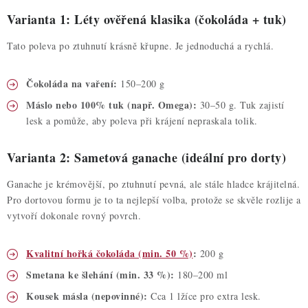
Varianta 1: Léty ověřená klasika (čokoláda + tuk)
Tato poleva po ztuhnutí krásně křupne. Je jednoduchá a rychlá.
Čokoláda na vaření:
150–200 g
Máslo nebo 100% tuk (např. Omega):
30–50 g. Tuk zajistí
lesk a pomůže, aby poleva při krájení nepraskala tolik.
Varianta 2: Sametová ganache (ideální pro dorty)
Ganache je krémovější, po ztuhnutí pevná, ale stále hladce krájitelná.
Pro dortovou formu je to ta nejlepší volba, protože se skvěle rozlije a
vytvoří dokonale rovný povrch.
Kvalitní hořká čokoláda (min. 50 %)
:
200 g
Smetana ke šlehání (min. 33 %):
180–200 ml
Kousek másla (nepovinné):
Cca 1 lžíce pro extra lesk.