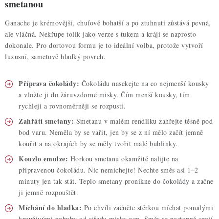
smetanou
Ganache je krémovější, chuťově bohatší a po ztuhnutí zůstává pevná,
ale vláčná. Nekřupe tolik jako verze s tukem a krájí se naprosto
dokonale. Pro dortovou formu je to ideální volba, protože vytvoří
luxusní, sametově hladký povrch.
Příprava čokolády:
Čokoládu nasekejte na co nejmenší kousky
a vložte ji do žáruvzdorné misky. Čím menší kousky, tím
rychleji a rovnoměrněji se rozpustí.
Zahřátí smetany:
Smetanu v malém rendlíku zahřejte těsně pod
bod varu. Neměla by se vařit, jen by se z ní mělo začít jemně
kouřit a na okrajích by se měly tvořit malé bublinky.
Kouzlo emulze:
Horkou smetanu okamžitě nalijte na
připravenou čokoládu. Nic nemíchejte! Nechte směs asi 1–2
minuty jen tak stát. Teplo smetany pronikne do čokolády a začne
ji jemně rozpouštět.
Míchání do hladka:
Po chvíli začněte stěrkou míchat pomalými
krouživými pohyby od středu misky ven. Směs se postupně spojí