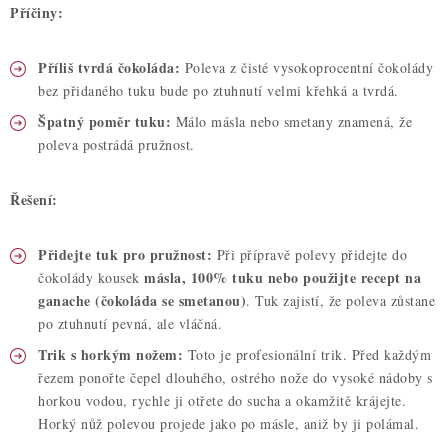
Příčiny:
Příliš tvrdá čokoláda:
Poleva z čisté vysokoprocentní čokolády
bez přidaného tuku bude po ztuhnutí velmi křehká a tvrdá.
Špatný poměr tuku:
Málo másla nebo smetany znamená, že
poleva postrádá pružnost.
Řešení:
Přidejte tuk pro pružnost:
Při přípravě polevy přidejte do
másla, 100% tuku nebo použijte recept na
čokolády kousek
ganache (čokoláda se smetanou)
. Tuk zajistí, že poleva zůstane
po ztuhnutí pevná, ale vláčná.
Trik s horkým nožem:
Toto je profesionální trik. Před každým
řezem ponořte čepel dlouhého, ostrého nože do vysoké nádoby s
horkou vodou, rychle ji otřete do sucha a okamžitě krájejte.
Horký nůž polevou projede jako po másle, aniž by ji polámal.