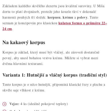
Základem každého skvělého dezertu jsou kvalitní suroviny. U Míša
dortu to platí dvojnásob, protože jeho kouzlo tkví v dokonalé
korpusu
krému
polev
y
harmonii pouhých tří složek:
,
a
. Tento
kulatou formu o průměru 22–
seznam je koncipován pro klasickou
24 cm
.
Na kakaový korpus
Korpus je základ, který musí být vláčný, ale zároveň dostatečně
pevný, aby unesl bohatou vrstvu krému. Můžete si vybrat mezi
dvěma hlavními texturami.
Varianta 1: Hutnější a vláčný korpus (tradiční styl)
Tento korpus je o něco hutnější, připomíná klasické řezy z plechu a
skvěle saje vlhkost z krému.
Vejce:
4 ks (ideálně pokojové teploty)