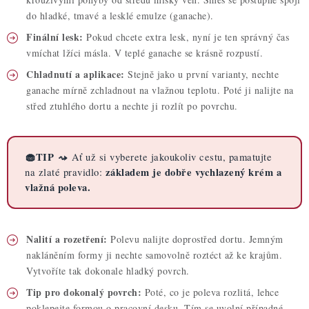
do hladké, tmavé a lesklé emulze (ganache).
Finální lesk:
Pokud chcete extra lesk, nyní je ten správný čas
vmíchat lžíci másla. V teplé ganache se krásně rozpustí.
Chladnutí a aplikace:
Stejně jako u první varianty, nechte
ganache mírně zchladnout na vlažnou teplotu. Poté ji nalijte na
střed ztuhlého dortu a nechte ji rozlít po povrchu.
🧁TIP ⤳
Ať už si vyberete jakoukoliv cestu, pamatujte
základem je dobře vychlazený krém a
na zlaté pravidlo:
vlažná poleva.
Nalití a rozetření:
Polevu nalijte doprostřed dortu. Jemným
nakláněním formy ji nechte samovolně roztéct až ke krajům.
Vytvoříte tak dokonale hladký povrch.
Tip pro dokonalý povrch:
Poté, co je poleva rozlitá, lehce
poklepejte formou o pracovní desku. Tím se uvolní případné