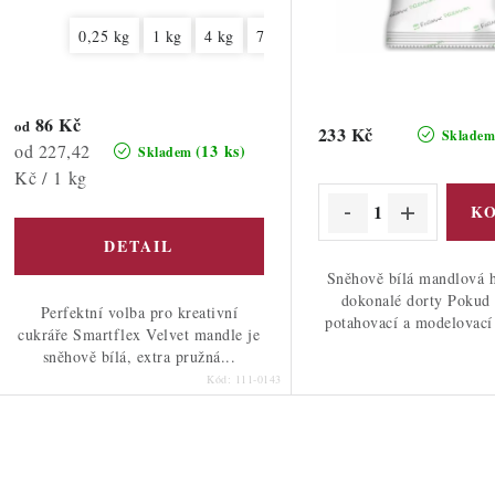
d
o
u
0,25 kg
1 kg
4 kg
7 kg
10 kg
d
k
u
t
86 Kč
od
k
233 Kč
Sklade
Měrná
od 227,42
(13 ks)
Skladem
ů
cena:
Kč / 1 kg
ů
Sněhově bílá mandlová 
dokonalé dorty Pokud 
Perfektní volba pro kreativní
potahovací a modelovací
cukráře Smartflex Velvet mandle je
sněhově bílá, extra pružná...
Kód:
111-0143
O