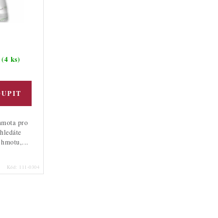
(4 ks)
m
hmota pro
hledáte
 hmotu,...
Kód:
111-0304