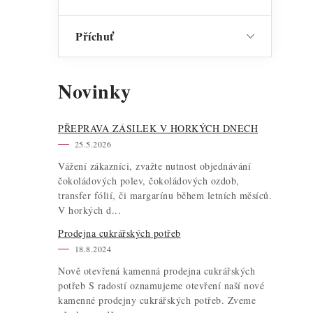
Příchuť
i
s
Novinky
PŘEPRAVA ZÁSILEK V HORKÝCH DNECH
25.5.2026
Vážení zákazníci, zvažte nutnost objednávání
čokoládových polev, čokoládových ozdob,
transfer fólií, či margarínu během letních měsíců.
V horkých d...
Prodejna cukrářských potřeb
18.8.2024
Nově otevřená kamenná prodejna cukrářských
potřeb S radostí oznamujeme otevření naší nové
kamenné prodejny cukrářských potřeb. Zveme