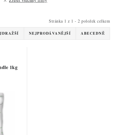
Zrušit všechny filtry
Stránka
1
z
1
-
2
položek celkem
JDRAŽŠÍ
NEJPRODÁVANĚJŠÍ
ABECEDNĚ
dle 1kg