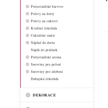
V
Potravinářské barvivo
Polevy na dorty
Polevy na cukroví
Kvalitní čokoláda
Cukrářské směsi
Náplně do dortu
Náplň do pralinek
Potravinářské aroma
Suroviny pro pečení
Suroviny pro zdobení
i
Dubajská čokoláda
DEKORACE