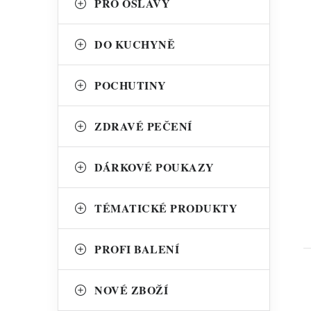
PRO OSLAVY
DO KUCHYNĚ
POCHUTINY
t
ZDRAVÉ PEČENÍ
DÁRKOVÉ POUKAZY
TÉMATICKÉ PRODUKTY
PROFI BALENÍ
NOVÉ ZBOŽÍ