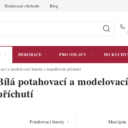
Hodnocení obchodu
Blog
Moje objednávka
Podmínky 
Y
DEKORACE
PRO OSLAVY
DO KUCHY
vací a modelovací hmota s mandlovou příchutí
Bílá potahovací a modelovac
příchutí
Potahovací hmoty
Marcipán