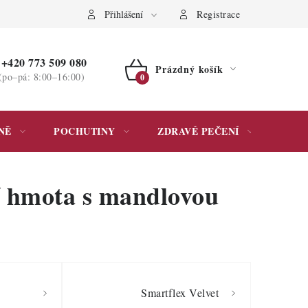
ochrany osobních údajů
Přihlášení
Registrace
+420 773 509 080
Prázdný košík
(po–pá: 8:00–16:00)
NÁKUPNÍ
KOŠÍK
NĚ
POCHUTINY
ZDRAVÉ PEČENÍ
DÁR
í hmota s mandlovou
Smartflex Velvet