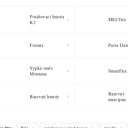
Potahovací hmota
MECflex
K2
Formix
Pasta Da
Sypká směs
Smartflex
Montana
Barevný
Barevné hmoty
marcipán
Bílá
potahovací a modelovací
mandle