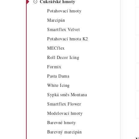
Cukrářské hmoty
a
r
Potahovací hmoty
n
i
Marcipán
n
e
Smartflex Velvet
í
Potahovací hmota K2
MECflex
p
Roll Decor Icing
a
Formix
n
Pasta Dama
e
White Icing
Sypká směs Montana
l
Smartflex Flower
Modelovací hmoty
Barevné hmoty
Barevný marcipán