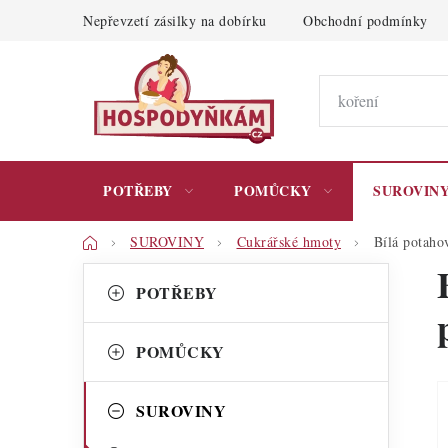
Přejít
Nepřevzetí zásilky na dobírku
Obchodní podmínky
na
obsah
POTŘEBY
POMŮCKY
SUROVIN
Domů
SUROVINY
Cukrářské hmoty
Bílá potaho
P
K
Přeskočit
POTŘEBY
kategorie
a
o
t
s
POMŮCKY
e
t
g
SUROVINY
r
o