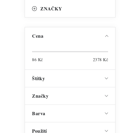
ZNAČKY
l
Cena
86
Kč
2378
Kč
í
Štítky
Značky
Barva
Použití