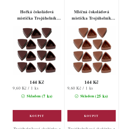
Hořká čokoládová
Mléčná čokoládová
mistička Trojúhelník
mistička Trojúhelník
15ks
15ks
144 Kč
144 Kč
Měrná
Měrná
9,60 Kč / 1 ks
9,60 Kč / 1 ks
cena:
cena:
(7 ks)
(25 ks)
Skladem
Skladem
Trojúhelníkové skořápky z
Trojúhelníkové skořápky z