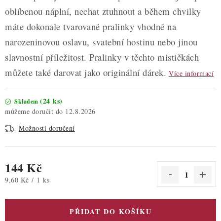
oblíbenou náplní, nechat ztuhnout a během chvilky
máte dokonale tvarované pralinky vhodné na
narozeninovou oslavu, svatební hostinu nebo jinou
slavnostní příležitost. Pralinky v těchto mističkách
můžete také darovat jako originální dárek.
Více informací
(24 ks)
Skladem
12.8.2026
Možnosti doručení
144 Kč
Měrná cena:
9,60 Kč / 1 ks
PŘIDAT DO KOŠÍKU