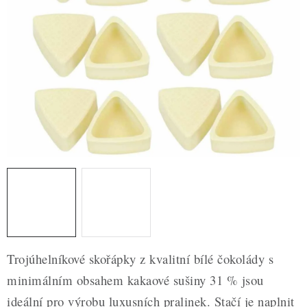
ZDRAVÉ PEČENÍ
DÁRKOVÉ POUKAZY
TÉMATICKÉ PRODUKTY
PROFI BALENÍ
NOVÉ ZBOŽÍ
ZNAČKY
Nepřevzetí zásilky na dobírku
Obchodní podmínky
Hodnocení obchodu
Blog
Moje objednávka
Trojúhelníkové skořápky z kvalitní bílé čokolády s
Podmínky ochrany osobních údajů
minimálním obsahem kakaové sušiny 31 % jsou
ideální pro výrobu luxusních pralinek. Stačí je naplnit