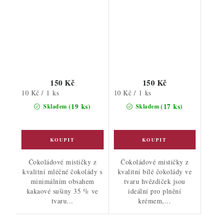
150 Kč
150 Kč
Měrná
Měrná
10 Kč / 1 ks
10 Kč / 1 ks
cena:
cena:
(19 ks)
(17 ks)
Skladem
Skladem
Čokoládové mističky z
Čokoládové mističky z
kvalitní mléčné čokolády s
kvalitní bílé čokolády ve
minimálním obsahem
tvaru hvězdiček jsou
kakaové sušiny 35 % ve
ideální pro plnění
tvaru...
krémem,...