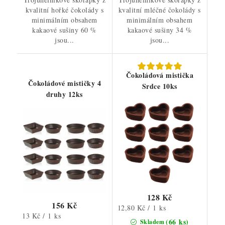
kvalitní hořké čokolády s
kvalitní mléčné čokolády s
minimálním obsahem
minimálním obsahem
kakaové sušiny 60 %
kakaové sušiny 34 %
jsou...
jsou...
Čokoládová mistička
Čokoládové mističky 4
Srdce 10ks
druhy 12ks
128 Kč
156 Kč
Měrná
12,80 Kč / 1 ks
Měrná
13 Kč / 1 ks
cena:
(66 ks)
Skladem