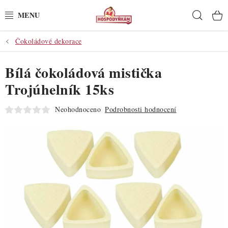
Přejít
Hleda
na
obsah
Čokoládové dekorace
POTŘEBY
Bílá čokoládová mistička
POMŮCKY
Trojúhelník 15ks
SUROVINY
Neohodnoceno
Podrobnosti hodnocení
DEKORACE
PRO OSLAVY
DO KUCHYNĚ
POCHUTINY