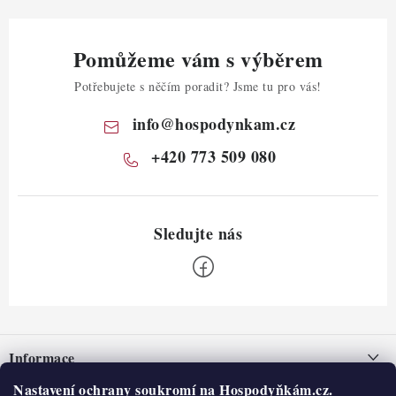
Pomůžeme vám s výběrem
Potřebujete s něčím poradit? Jsme tu pro vás!
info
@
hospodynkam.cz
+420 773 509 080
Z
á
Informace
p
a
Nastavení ochrany soukromí na Hospodyňkám.cz.
Nepřevzetí zásilky na dobírku