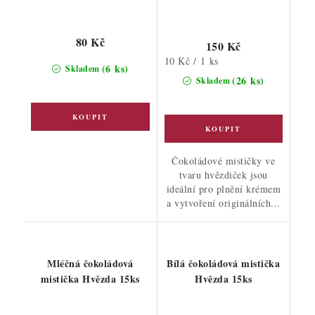
80 Kč
150 Kč
Měrná
10 Kč / 1 ks
(6 ks)
Skladem
cena:
(26 ks)
Skladem
Čokoládové mističky ve
tvaru hvězdiček jsou
ideální pro plnění krémem
a vytvoření originálních...
Mléčná čokoládová
Bílá čokoládová mistička
mistička Hvězda 15ks
Hvězda 15ks