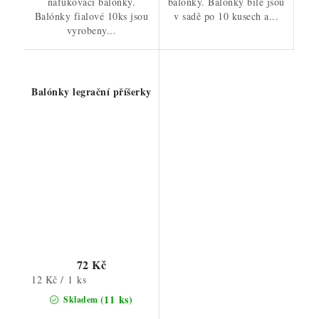
nafukovací balónky.
balónky. Balónky bílé jsou
Balónky fialové 10ks jsou
v sadě po 10 kusech a...
vyrobeny...
Balónky legrační příšerky
72 Kč
Měrná
12 Kč / 1 ks
cena:
(11 ks)
Skladem