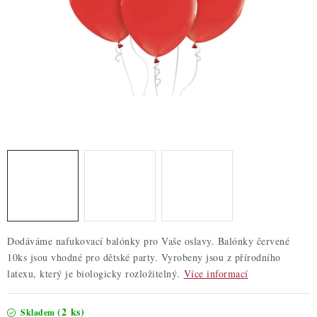
ZDRAVÉ PEČENÍ
DÁRKOVÉ POUKAZY
TÉMATICKÉ PRODUKTY
PROFI BALENÍ
NOVÉ ZBOŽÍ
ZNAČKY
Nepřevzetí zásilky na dobírku
Obchodní podmínky
Dodáváme nafukovací balónky pro Vaše oslavy. Balónky červené
Hodnocení obchodu
Blog
Moje objednávka
10ks jsou vhodné pro dětské party. Vyrobeny jsou z přírodního
Podmínky ochrany osobních údajů
latexu, který je biologicky rozložitelný.
Více informací
(2 ks)
Skladem