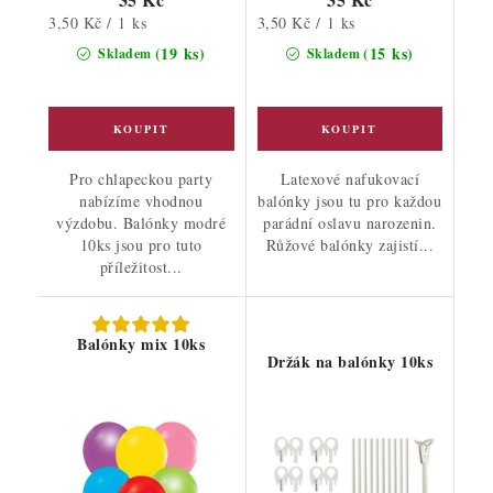
Měrná
Měrná
3,50 Kč / 1 ks
3,50 Kč / 1 ks
cena:
cena:
(19 ks)
(15 ks)
Skladem
Skladem
Pro chlapeckou party
Latexové nafukovací
nabízíme vhodnou
balónky jsou tu pro každou
výzdobu. Balónky modré
parádní oslavu narozenin.
10ks jsou pro tuto
Růžové balónky zajistí...
příležitost...
Balónky mix 10ks
Držák na balónky 10ks