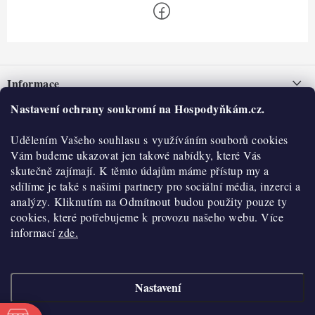
Z
á
Informace
p
a
Nastavení ochrany soukromí na Hospodyňkám.cz.
Nepřevzetí zásilky na dobírku
O nás
t
Obchodní podmínky
Udělením Vašeho souhlasu s využíváním souborů cookies
í
Historie
O nákupu
Vám budeme ukazovat jen takové nabídky, které Vás
Hodnocení obchodu
skutečně zajímají. K těmto údajům máme přístup my a
Kontakty
Reklamace a vratky
sdílíme je také s našimi partnery pro sociální média, inzerci a
Blog
analýzy. Kliknutím na Odmítnout budou použity pouze ty
cookies, které potřebujeme k provozu našeho webu. Více
Moje objednávka
Výdejní místa
informací
zde.
Podmínky ochrany osobních údajů
Cookies
Nastavení
Vydělávejte s námi
Copyright 2026
Hospodyňkám.cz
. Všechna práva vyhrazena.
Upravit nastavení