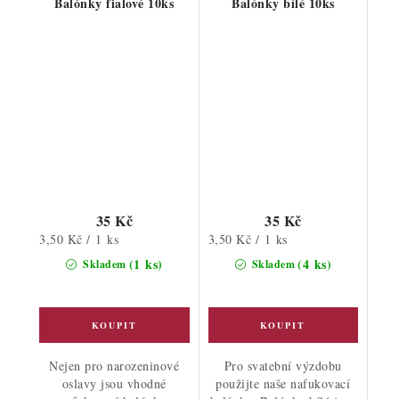
Balónky fialové 10ks
Balónky bílé 10ks
35 Kč
35 Kč
Měrná
Měrná
3,50 Kč / 1 ks
3,50 Kč / 1 ks
cena:
cena:
(1 ks)
(4 ks)
Skladem
Skladem
Nejen pro narozeninové
Pro svatební výzdobu
oslavy jsou vhodné
použijte naše nafukovací