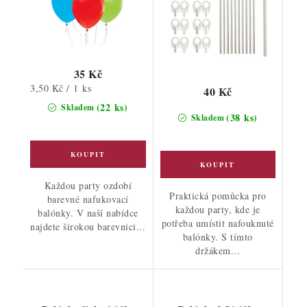
35 Kč
Měrná
3,50 Kč / 1 ks
40 Kč
cena:
(22 ks)
Skladem
(38 ks)
Skladem
Každou party ozdobí
Praktická pomůcka pro
barevné nafukovací
každou party, kde je
balónky. V naší nabídce
potřeba umístit nafouknuté
najdete širokou barevnici...
balónky. S tímto
držákem...