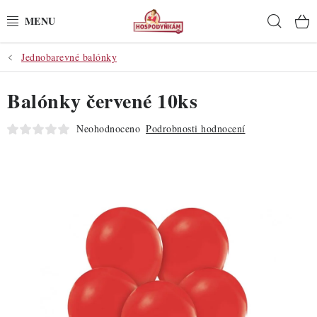
Přejít
Hleda
na
obsah
Jednobarevné balónky
POTŘEBY
Balónky červené 10ks
POMŮCKY
Neohodnoceno
Podrobnosti hodnocení
SUROVINY
DEKORACE
PRO OSLAVY
DO KUCHYNĚ
POCHUTINY