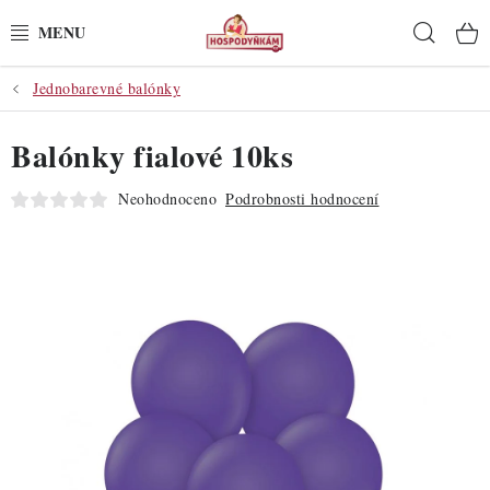
Přejít
Hleda
na
obsah
Jednobarevné balónky
POTŘEBY
Balónky fialové 10ks
POMŮCKY
Neohodnoceno
Podrobnosti hodnocení
SUROVINY
DEKORACE
PRO OSLAVY
DO KUCHYNĚ
POCHUTINY