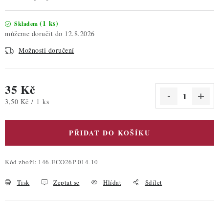
(1 ks)
Skladem
12.8.2026
Možnosti doručení
35 Kč
Měrná cena:
3,50 Kč / 1 ks
PŘIDAT DO KOŠÍKU
Kód zboží:
146-ECO26P-014-10
Tisk
Zeptat se
Hlídat
Sdílet