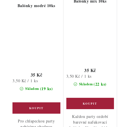
Balónky mix 10ks
Balónky modré 10ks
35 Kč
35 Kč
Měrná
3,50 Kč / 1 ks
Měrná
3,50 Kč / 1 ks
cena:
(22 ks)
Skladem
cena:
(19 ks)
Skladem
Každou party ozdobí
Pro chlapeckou party
barevné nafukovací
nabízíme vhodnou