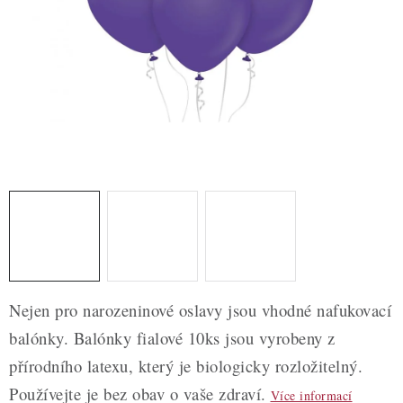
ZDRAVÉ PEČENÍ
DÁRKOVÉ POUKAZY
TÉMATICKÉ PRODUKTY
PROFI BALENÍ
NOVÉ ZBOŽÍ
ZNAČKY
Nepřevzetí zásilky na dobírku
Obchodní podmínky
Nejen pro narozeninové oslavy jsou vhodné nafukovací
Hodnocení obchodu
Blog
Moje objednávka
balónky. Balónky fialové 10ks jsou vyrobeny z
Podmínky ochrany osobních údajů
přírodního latexu, který je biologicky rozložitelný.
Používejte je bez obav o vaše zdraví.
Více informací