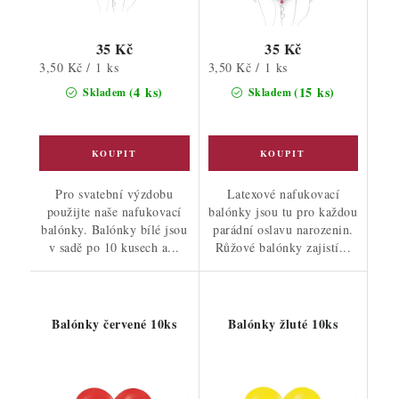
35 Kč
35 Kč
Měrná
Měrná
3,50 Kč / 1 ks
3,50 Kč / 1 ks
cena:
cena:
(4 ks)
(15 ks)
Skladem
Skladem
Pro svatební výzdobu
Latexové nafukovací
použijte naše nafukovací
balónky jsou tu pro každou
balónky. Balónky bílé jsou
parádní oslavu narozenin.
v sadě po 10 kusech a...
Růžové balónky zajistí...
Balónky červené 10ks
Balónky žluté 10ks