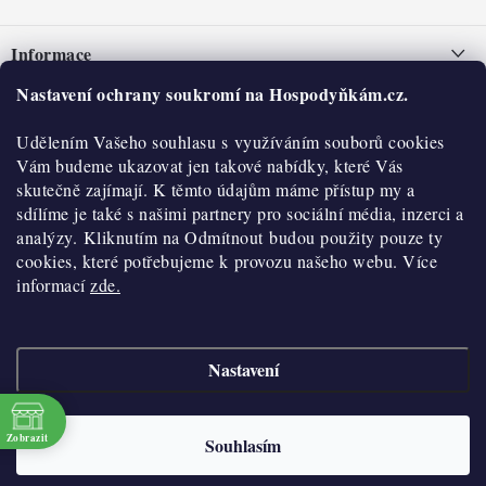
Z
á
Informace
p
a
Nastavení ochrany soukromí na Hospodyňkám.cz.
Nepřevzetí zásilky na dobírku
O nás
t
Obchodní podmínky
Udělením Vašeho souhlasu s využíváním souborů cookies
í
Historie
O nákupu
Vám budeme ukazovat jen takové nabídky, které Vás
Hodnocení obchodu
skutečně zajímají. K těmto údajům máme přístup my a
Kontakty
Reklamace a vratky
sdílíme je také s našimi partnery pro sociální média, inzerci a
Blog
analýzy. Kliknutím na Odmítnout budou použity pouze ty
cookies, které potřebujeme k provozu našeho webu. Více
Moje objednávka
Výdejní místa
informací
zde.
Podmínky ochrany osobních údajů
Cookies
Nastavení
Vydělávejte s námi
Copyright 2026
Hospodyňkám.cz
. Všechna práva vyhrazena.
Upravit nastavení
cookies
Velkoobchod
Zobrazit
Souhlasím
Vytvořil Shoptet
Doprava a platba