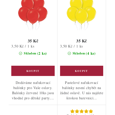
35 Kč
35 Kč
Měrná
Měrná
3,50 Kč / 1 ks
3,50 Kč / 1 ks
cena:
cena:
(2 ks)
(4 ks)
Skladem
Skladem
Dodáváme nafukovací
Pastelové nafukovací
balónky pro Vaše oslavy.
balónky nesmí chybět na
Balónky červené 10ks jsou
žádné oslavě. U nás najdete
vhodné pro dětské party....
širokou barevnici...