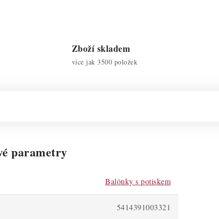
Zboží skladem
více jak 3500 položek
vé parametry
Balónky s potiskem
5414391003321