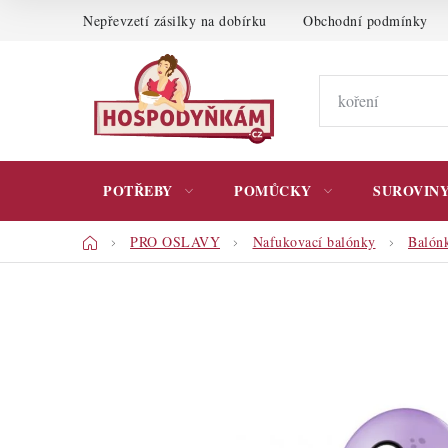
Přejít
Nepřevzetí zásilky na dobírku
Obchodní podmínky
na
obsah
POTŘEBY
POMŮCKY
SUROVIN
Domů
PRO OSLAVY
Nafukovací balónky
Balónk