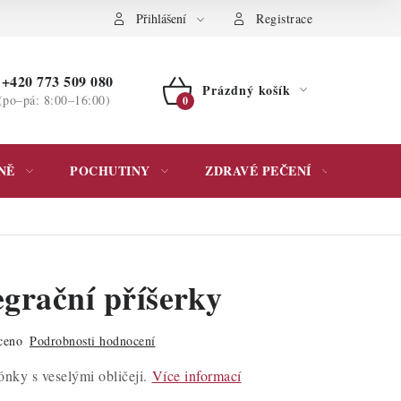
ochrany osobních údajů
Přihlášení
Registrace
+420 773 509 080
Prázdný košík
(po–pá: 8:00–16:00)
NÁKUPNÍ
KOŠÍK
NĚ
POCHUTINY
ZDRAVÉ PEČENÍ
DÁR
egrační příšerky
ceno
Podrobnosti hodnocení
nky s veselými obličeji.
Více informací