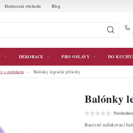
Hodnocení obchodu
Blog
Moje objednávka
Podmínky 
Y
DEKORACE
PRO OSLAVY
DO KUCHY
y s potiskem
Balónky legrační příšerky
Balónky l
Neohodno
Barevné nafukovací baló