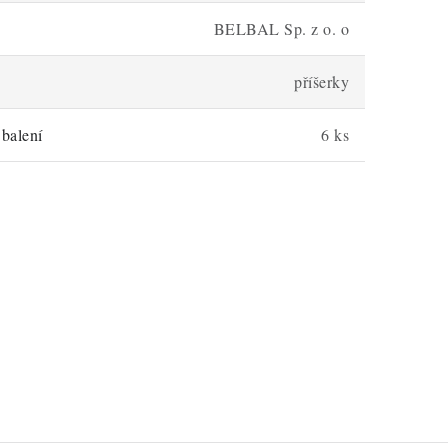
BELBAL Sp. z o. o
příšerky
balení
6 ks