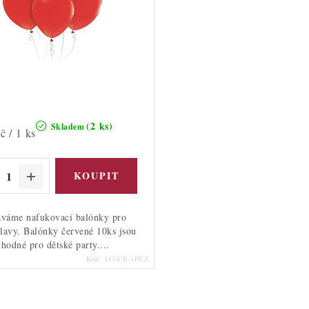
(2 ks)
Skladem
č / 1 ks
váme nafukovací balónky pro
lavy. Balónky červené 10ks jsou
vhodné pro dětské party....
Kód:
143-CB-1PCZ