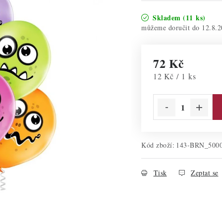
Skladem
(11 ks)
12.8.2
72 Kč
Měrná cena:
12 Kč / 1 ks
Kód zboží:
143-BRN_500
Tisk
Zeptat se