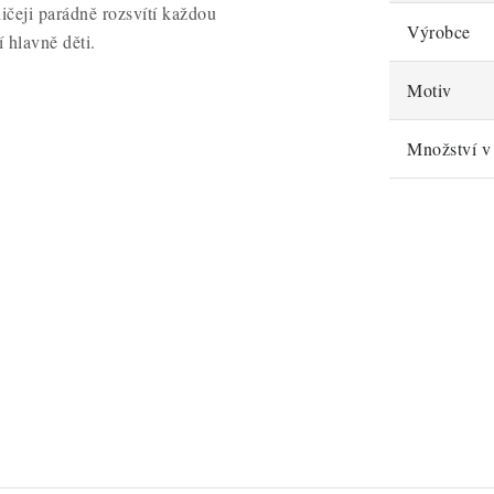
čeji parádně rozsvítí každou
Výrobce
í hlavně děti.
Motiv
Množství v 
á