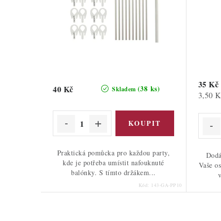
35 Kč
40 Kč
(38 ks)
Skladem
Měrná
3,50 K
cena:
Praktická pomůcka pro každou party,
Dodá
kde je potřeba umístit nafouknuté
Vaše os
balónky. S tímto držákem...
Kód:
143-GA-PP10