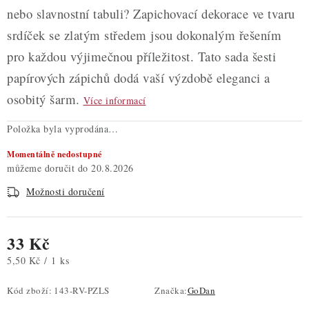
nebo slavnostní tabuli? Zapichovací dekorace ve tvaru
srdíček se zlatým středem jsou dokonalým řešením
pro každou výjimečnou příležitost. Tato sada šesti
papírových zápichů dodá vaší výzdobě eleganci a
osobitý šarm.
Více informací
Položka byla vyprodána…
Momentálně nedostupné
20.8.2026
Možnosti doručení
33 Kč
Měrná cena:
5,50 Kč / 1 ks
Kód zboží:
143-RV-PZLS
Značka:
GoDan