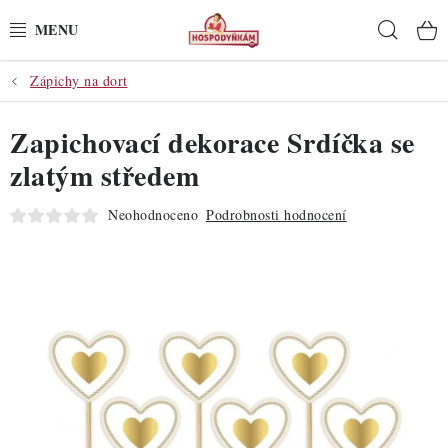
Přejít
Hleda
na
obsah
Zápichy na dort
POTŘEBY
Zapichovací dekorace Srdíčka se
POMŮCKY
zlatým středem
SUROVINY
Neohodnoceno
Podrobnosti hodnocení
DEKORACE
PRO OSLAVY
DO KUCHYNĚ
POCHUTINY