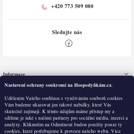
+420 773 509 080
Z
á
Informace
p
a
Nastavení ochrany soukromí na Hospodyňkám.cz.
Nepřevzetí zásilky na dobírku
O nás
t
Obchodní podmínky
Udělením Vašeho souhlasu s využíváním souborů cookies
í
Historie
O nákupu
Vám budeme ukazovat jen takové nabídky, které Vás
Hodnocení obchodu
skutečně zajímají. K těmto údajům máme přístup my a
Kontakty
Reklamace a vratky
sdílíme je také s našimi partnery pro sociální média, inzerci a
Blog
analýzy. Kliknutím na Odmítnout budou použity pouze ty
cookies, které potřebujeme k provozu našeho webu. Více
Moje objednávka
Výdejní místa