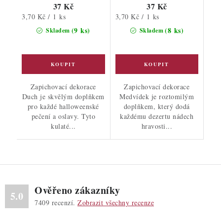
37 Kč
37 Kč
Měrná
Měrná
3,70 Kč / 1 ks
3,70 Kč / 1 ks
cena:
cena:
(9 ks)
(8 ks)
Skladem
Skladem
Zapichovací dekorace
Zapichovací dekorace
Duch je skvělým doplňkem
Medvídek je roztomilým
pro každé halloweenské
doplňkem, který dodá
pečení a oslavy. Tyto
každému dezertu nádech
kulaté...
hravosti...
Ověřeno zákazníky
5.0
7409
recenzí.
Zobrazit všechny recenze