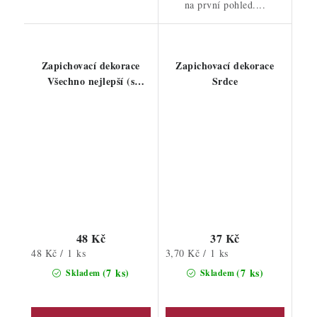
na první pohled....
Zapichovací dekorace
Zapichovací dekorace
Všechno nejlepší (s
Srdce
balónky)
48 Kč
37 Kč
Měrná
Měrná
48 Kč / 1 ks
3,70 Kč / 1 ks
cena:
cena:
(7 ks)
(7 ks)
Skladem
Skladem