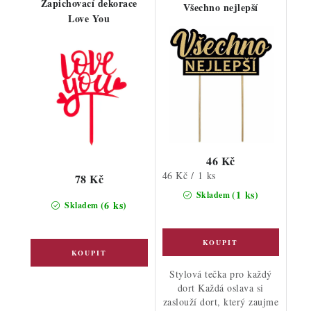
Zapichovací dekorace
Všechno nejlepší
Love You
46 Kč
Měrná
46 Kč / 1 ks
78 Kč
cena:
(1 ks)
Skladem
(6 ks)
Skladem
Stylová tečka pro každý
dort Každá oslava si
zaslouží dort, který zaujme