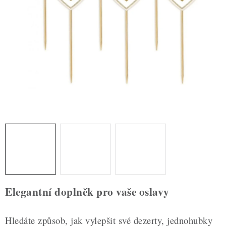
ZDRAVÉ PEČENÍ
DÁRKOVÉ POUKAZY
TÉMATICKÉ PRODUKTY
PROFI BALENÍ
NOVÉ ZBOŽÍ
ZNAČKY
Nepřevzetí zásilky na dobírku
Obchodní podmínky
Hodnocení obchodu
Blog
Moje objednávka
Elegantní doplněk pro vaše oslavy
Podmínky ochrany osobních údajů
Hledáte způsob, jak vylepšit své dezerty, jednohubky