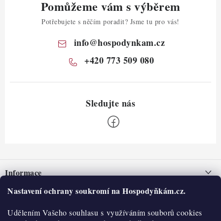
Pomůžeme vám s výběrem
Potřebujete s něčím poradit? Jsme tu pro vás!
info
@
hospodynkam.cz
+420 773 509 080
Z
á
Informace
p
a
Nastavení ochrany soukromí na Hospodyňkám.cz.
Nepřevzetí zásilky na dobírku
O nás
t
Obchodní podmínky
Udělením Vašeho souhlasu s využíváním souborů cookies
í
Historie