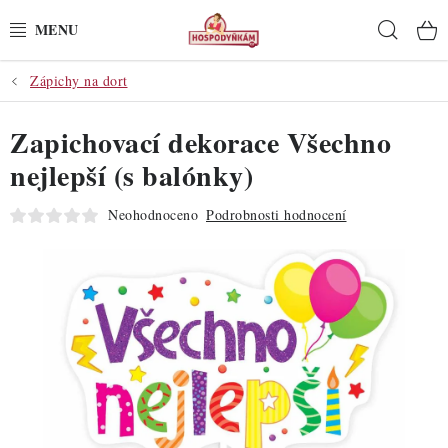
Přejít
Hleda
na
obsah
Zápichy na dort
POTŘEBY
Zapichovací dekorace Všechno
POMŮCKY
nejlepší (s balónky)
SUROVINY
Neohodnoceno
Podrobnosti hodnocení
DEKORACE
PRO OSLAVY
DO KUCHYNĚ
POCHUTINY