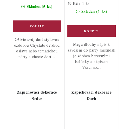
Měrná
49 Kč / 1 ks
(5 ks)
Skladem
cena:
(1 ks)
Skladem
Oživte svůj dort stylovou
Mega dlouhý nápis k
ozdobou Chystáte dětskou
zavěšení do party místnosti
oslavu nebo tematickou
je zdoben barevnými
párty a chcete dort...
balónky a nápisem
Všechno...
Zapichovací dekorace
Zapichovací dekorace
Srdce
Duch