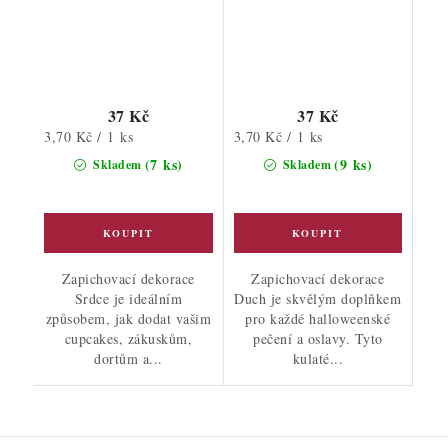
37 Kč
37 Kč
Měrná
Měrná
3,70 Kč / 1 ks
3,70 Kč / 1 ks
cena:
cena:
(7 ks)
(9 ks)
Skladem
Skladem
Zapichovací dekorace
Zapichovací dekorace
Srdce je ideálním
Duch je skvělým doplňkem
způsobem, jak dodat vašim
pro každé halloweenské
cupcakes, zákuskům,
pečení a oslavy. Tyto
dortům a...
kulaté...