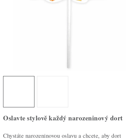
ZDRAVÉ PEČENÍ
DÁRKOVÉ POUKAZY
TÉMATICKÉ PRODUKTY
PROFI BALENÍ
NOVÉ ZBOŽÍ
ZNAČKY
Nepřevzetí zásilky na dobírku
Obchodní podmínky
Hodnocení obchodu
Blog
Moje objednávka
Oslavte stylově každý narozeninový dort
Podmínky ochrany osobních údajů
Chystáte narozeninovou oslavu a chcete, aby dort