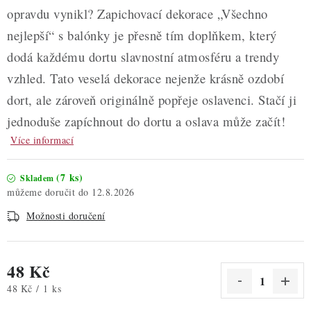
opravdu vynikl? Zapichovací dekorace „Všechno
nejlepší“ s balónky je přesně tím doplňkem, který
dodá každému dortu slavnostní atmosféru a trendy
vzhled. Tato veselá dekorace nejenže krásně ozdobí
dort, ale zároveň originálně popřeje oslavenci. Stačí ji
jednoduše zapíchnout do dortu a oslava může začít!
Více informací
(7 ks)
Skladem
12.8.2026
Možnosti doručení
48 Kč
Měrná cena:
48 Kč / 1 ks