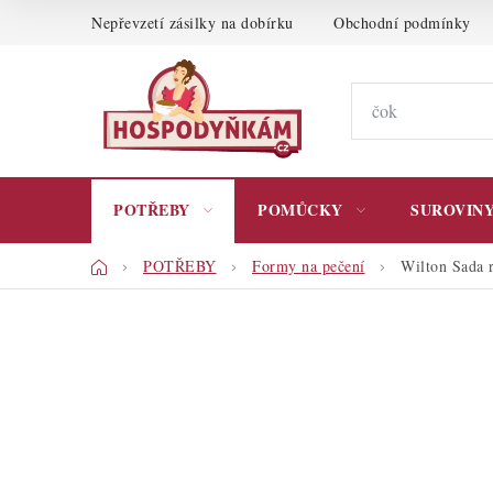
Přejít
Nepřevzetí zásilky na dobírku
Obchodní podmínky
na
obsah
POTŘEBY
POMŮCKY
SUROVIN
Domů
POTŘEBY
Formy na pečení
Wilton Sada 