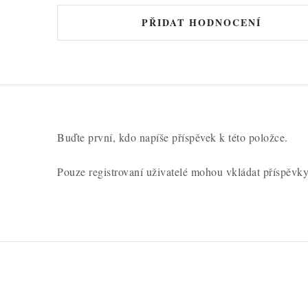
o
d
PŘIDAT HODNOCENÍ
n
o
c
e
n
Buďte první, kdo napíše příspěvek k této položce.
í
Pouze registrovaní uživatelé mohou vkládat příspěvk