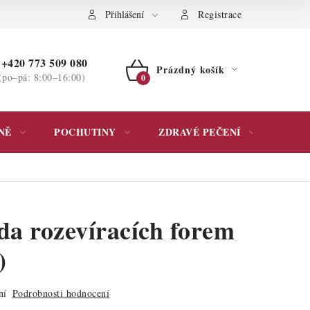
ochrany osobních údajů
Přihlášení
Registrace
+420 773 509 080
Prázdný košík
(po–pá: 8:00–16:00)
NÁKUPNÍ
KOŠÍK
NĚ
POCHUTINY
ZDRAVÉ PEČENÍ
DÁR
da rozevíracích forem
)
ní
Podrobnosti hodnocení