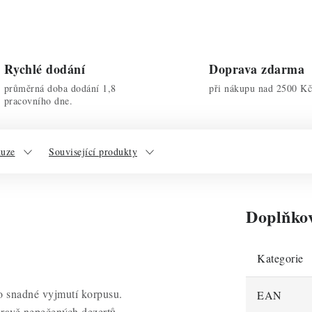
Rychlé dodání
Doprava zdarma
průměrná doba dodání 1,8
při nákupu nad 2500 Kč
pracovního dne.
kuze
Související produkty
Doplňko
Kategorie
ro snadné vyjmutí korpusu.
EAN
pravě nepečených dezertů.