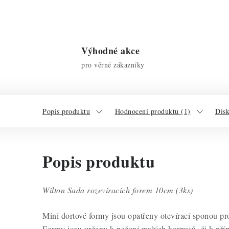
Výhodné akce
pro věrné zákazníky
Popis produktu
Hodnocení produktu (1)
Dis
Popis produktu
Wilton Sada rozevíracích forem 10cm (3ks)
Mini dortové formy jsou opatřeny otevírací sponou p
Formy jsou určeny k pečení malých korpusů, či k pří