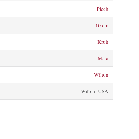
Plech
10 cm
Kruh
Malá
Wilton
Wilton, USA