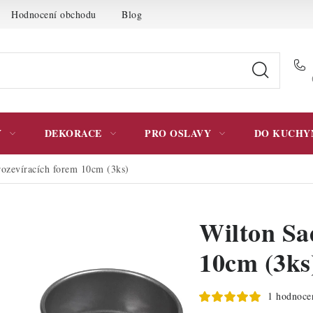
Hodnocení obchodu
Blog
Moje objednávka
Podmínky 
Y
DEKORACE
PRO OSLAVY
DO KUCHY
rozevíracích forem 10cm (3ks)
Wilton Sa
10cm (3ks
1 hodnoce