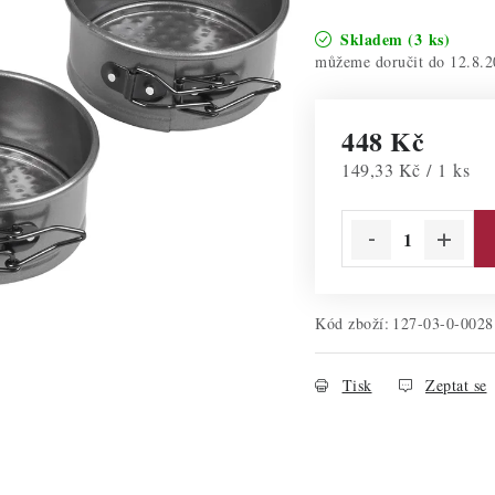
Skladem
(3 ks)
12.8.2
448 Kč
Měrná cena:
149,33 Kč / 1 ks
Kód zboží:
127-03-0-0028
Tisk
Zeptat se