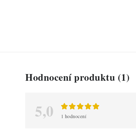
V
Hodnocení produktu (1)
ý
p
i
5,0
s
1 hodnocení
h