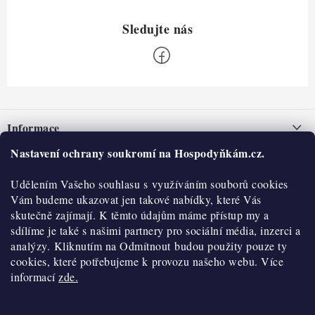
Z
á
Informace
p
a
Nastavení ochrany soukromí na Hospodyňkám.cz.
Nepřevzetí zásilky na dobírku
O nás
t
Obchodní podmínky
Udělením Vašeho souhlasu s využíváním souborů cookies
í
Historie
O nákupu
Vám budeme ukazovat jen takové nabídky, které Vás
Hodnocení obchodu
skutečně zajímají. K těmto údajům máme přístup my a
Kontakty
Reklamace a vratky
sdílíme je také s našimi partnery pro sociální média, inzerci a
Blog
analýzy. Kliknutím na Odmítnout budou použity pouze ty
cookies, které potřebujeme k provozu našeho webu. Více
Moje objednávka
Výdejní místa
informací
zde.
Podmínky ochrany osobních údajů
Cookies