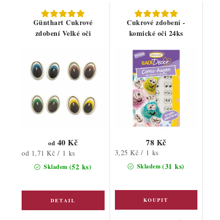
Günthart Cukrové
Cukrové zdobení -
zdobení Velké oči
komické oči 24ks
40 Kč
78 Kč
od
Měrná
Měrná
3,25 Kč / 1 ks
od 1,71 Kč / 1 ks
cena:
cena:
(31 ks)
(52 ks)
Skladem
Skladem