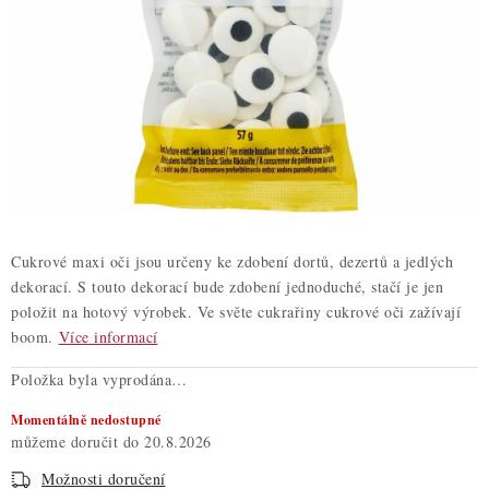
ZDRAVÉ PEČENÍ
DÁRKOVÉ POUKAZY
TÉMATICKÉ PRODUKTY
PROFI BALENÍ
NOVÉ ZBOŽÍ
Cukrové maxi oči jsou určeny ke zdobení dortů, dezertů a jedlých
ZNAČKY
dekorací. S touto dekorací bude zdobení jednoduché, stačí je jen
položit na hotový výrobek. Ve světe cukrařiny cukrové oči zažívají
boom.
Více informací
Nepřevzetí zásilky na dobírku
Obchodní podmínky
Položka byla vyprodána…
Hodnocení obchodu
Blog
Moje objednávka
Podmínky ochrany osobních údajů
Momentálně nedostupné
20.8.2026
Možnosti doručení