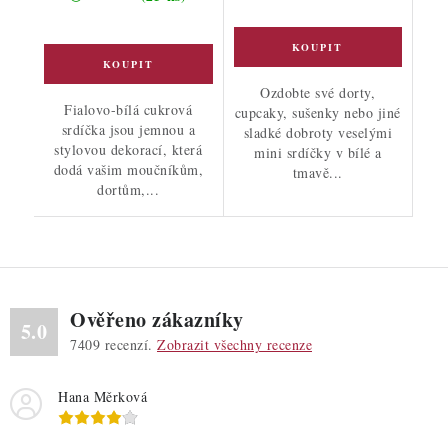
Ozdobte své dorty,
Fialovo-bílá cukrová
cupcaky, sušenky nebo jiné
srdíčka jsou jemnou a
sladké dobroty veselými
stylovou dekorací, která
mini srdíčky v bílé a
dodá vašim moučníkům,
tmavě...
dortům,...
Ověřeno zákazníky
5.0
7409
recenzí.
Zobrazit všechny recenze
Hana Měrková