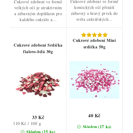
Cukrové zdobení ve formě
Cukrové zdobení ve formě
komických očí přináší
velkých očí je atraktivním
zábavný a hravý prvek do
a zábavným doplňkem pro
světa cukrářských...
každého cukráře a...
Cukrové zdobení Mini
Cukrové zdobení Srdíčka
srdíčka 50g
fialovo-bílá 30g
40 Kč
33 Kč
Měrná
110 Kč / 100 g
(17 ks)
Skladem
cena:
(25 ks)
Skladem