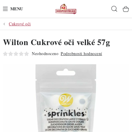
Přejít
Hleda
na
obsah
Cukrové oči
POTŘEBY
Wilton Cukrové oči velké 57g
POMŮCKY
Neohodnoceno
Podrobnosti hodnocení
SUROVINY
DEKORACE
PRO OSLAVY
DO KUCHYNĚ
POCHUTINY