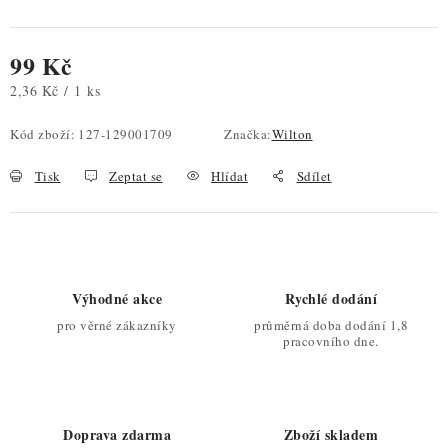
99 Kč
Měrná cena:
2,36 Kč / 1 ks
Kód zboží:
127-129001709
Značka:
Wilton
Tisk
Zeptat se
Hlídat
Sdílet
Výhodné akce
Rychlé dodání
pro věrné zákazníky
průměrná doba dodání 1,8
pracovního dne.
Doprava zdarma
Zboží skladem