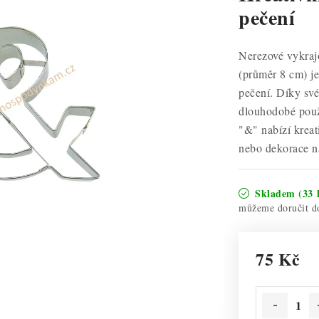
pečení
Nerezové vykraj
(průměr 8 cm) je 
pečení. Díky své
dlouhodobé použí
"&" nabízí kreat
nebo dekorace na
Skladem
(33 
75 Kč
Měrná cena: