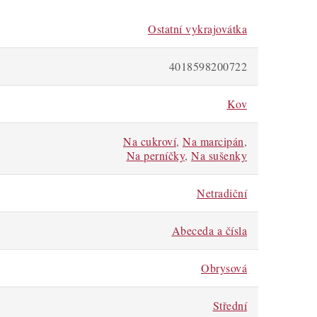
Ostatní vykrajovátka
4018598200722
Kov
Na cukroví
,
Na marcipán
,
Na perníčky
,
Na sušenky
Netradiční
Abeceda a čísla
Obrysová
Střední