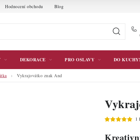
Hodnocení obchodu
Blog
Moje objednávka
Podmínky 
Y
DEKORACE
PRO OSLAVY
DO KUCHY
átka
Vykrajovátko znak And
Vykraj
1 
Kreativní