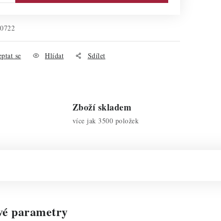
00722
ptat se
Hlídat
Sdílet
Zboží skladem
více jak 3500 položek
vé parametry