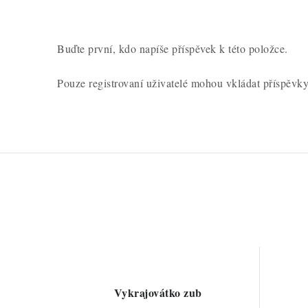
e
n
í
Buďte první, kdo napíše příspěvek k této položce.
Pouze registrovaní uživatelé mohou vkládat příspěvk
Vykrajovátko zub