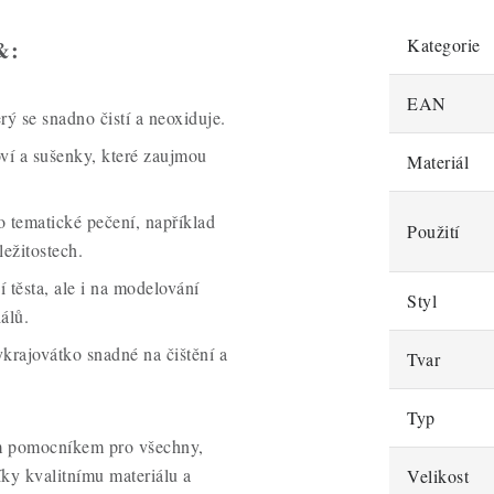
Kategorie
&:
EAN
rý se snadno čistí a neoxiduje.
oví a sušenky, které zaujmou
Materiál
o tematické pečení, například
Použití
ležitostech.
 těsta, ale i na modelování
Styl
álů.
ykrajovátko snadné na čištění a
Tvar
Typ
ým pomocníkem pro všechny,
íky kvalitnímu materiálu a
Velikost