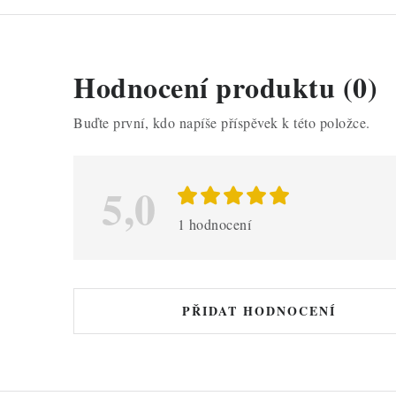
V
Hodnocení produktu (0)
ý
Buďte první, kdo napíše příspěvek k této položce.
p
i
5,0
s
h
1 hodnocení
o
d
n
PŘIDAT HODNOCENÍ
o
c