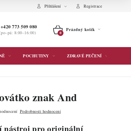
ochrany osobních údajů
Přihlášení
Registrace
+420 773 509 080
Prázdný košík
(po–pá: 8:00–16:00)
NÁKUPNÍ
KOŠÍK
NĚ
POCHUTINY
ZDRAVÉ PEČENÍ
DÁR
ovátko znak And
hodnocení
Podrobnosti hodnocení
 nástroj pro originální