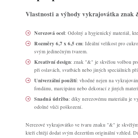
Vlastnosti a výhody vykrajovátka znak 
Nerezová ocel
: Odolný a hygienický materiál, kte
Rozměry 6,7 x 6,5 cm
: Ideální velikost pro cukr
svým jedinečným tvarem.
Kreativní design
: znak "&" je skvělou volbou pr
při oslavách, svatbách nebo jiných speciálních pří
Univerzální použití
: vhodné nejen na vykrajování
fondánu, marcipánu nebo dekorací z jiných materi
Snadná údržba
: díky nerezovému materiálu je v
odolné vůči poškození.
Nerezové vykrajovátko ve tvaru znaku "&" je skvěl
kteří chtějí dodat svým dezertům originální vzhled. D