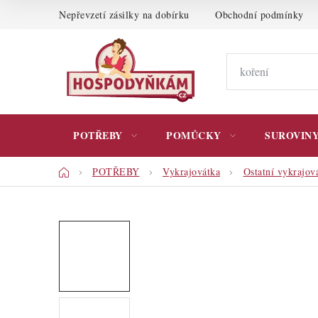
Přejít
Nepřevzetí zásilky na dobírku
Obchodní podmínky
na
obsah
POTŘEBY
POMŮCKY
SUROVIN
Domů
POTŘEBY
Vykrajovátka
Ostatní vykrajov